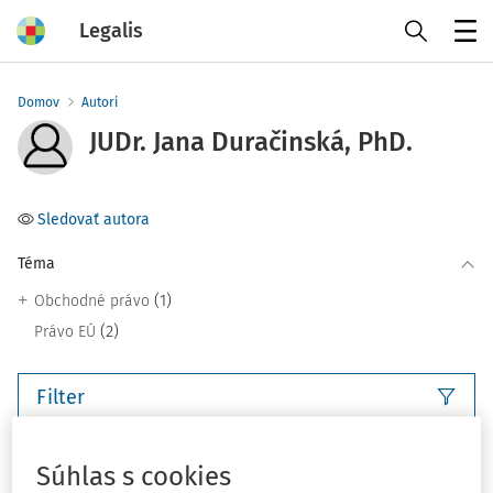
Legalis
Menu
Domov
Autori
JUDr. Jana Duračinská, PhD.
Sledovať autora
Téma
(1)
Obchodné právo
(2)
Právo EÚ
Filter
4
Počet vyhľadaných dokumentov:
Súhlas s cookies