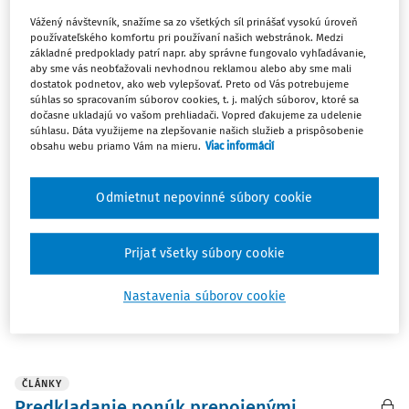
Zoradiť podľa
:
Vážený návštevník, snažíme sa zo všetkých síl prinášať vysokú úroveň
Najnovšie
Najstaršie
používateľského komfortu pri používaní našich webstránok. Medzi
základné predpoklady patrí napr. aby správne fungovalo vyhľadávanie,
aby sme vás neobťažovali nevhodnou reklamou alebo aby sme mali
ČLÁNKY
dostatok podnetov, ako web vylepšovať. Preto od Vás potrebujeme
súhlas so spracovaním súborov cookies, t. j. malých súborov, ktoré sa
Rozsudok Najvyššieho súdu SR sp. zn. 1
dočasne ukladajú vo vašom prehliadači. Vopred ďakujeme za udelenie
Obdo 74/2021 z 20. 10. 2022 (žaloba o
súhlasu. Dáta využijeme na zlepšovanie našich služieb a prispôsobenie
obsahu webu priamo Vám na mieru.
Viac informácií
zrušenie oddlženia pre nepoctivý zámer)
I. Predpokladom úspešnosti žaloby o zrušenie oddlženia
Odmietnut nepovinné súbory cookie
je, že veriteľ v zmysle § 166f ods. 1 zákona č. 7/2005 Z. z. o
konkurze a reštrukturalizácii preukáže, že dlžník nemal
pri oddlžení poctivý zámer. Kritériá na určenie
Prijať všetky súbory cookie
nepoctivého zámeru sa týkajú najmä ...
Nastavenia súborov cookie
JUDr. Jana Duračinská PhD.
Vydané:
27. 7. 2023
/
21 minút čítania
ČLÁNKY
Predkladanie ponúk prepojenými