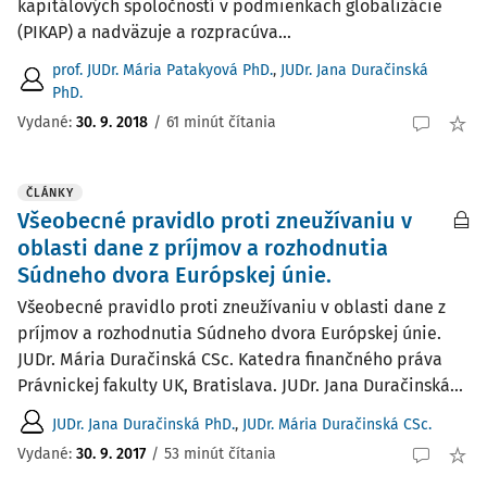
kapitálových spoločností v podmienkach globalizácie
(PIKAP) a nadväzuje a rozpracúva...
prof. JUDr. Mária Patakyová PhD.
,
JUDr. Jana Duračinská
PhD.
Vydané:
30. 9. 2018
/
61 minút čítania
ČLÁNKY
Všeobecné pravidlo proti zneužívaniu v
oblasti dane z príjmov a rozhodnutia
Súdneho dvora Európskej únie.
Všeobecné pravidlo proti zneužívaniu v oblasti dane z
príjmov a rozhodnutia Súdneho dvora Európskej únie.
JUDr. Mária Duračinská CSc. Katedra finančného práva
Právnickej fakulty UK, Bratislava. JUDr. Jana Duračinská...
JUDr. Jana Duračinská PhD.
,
JUDr. Mária Duračinská CSc.
Vydané:
30. 9. 2017
/
53 minút čítania