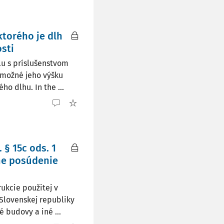
torého je dlh
sti
lu s príslušenstvom
e možné jeho výšku
o dlhu. In the ...
§ 15c ods. 1
vne posúdenie
ukcie použitej v
 Slovenskej republiky
 budovy a iné ...