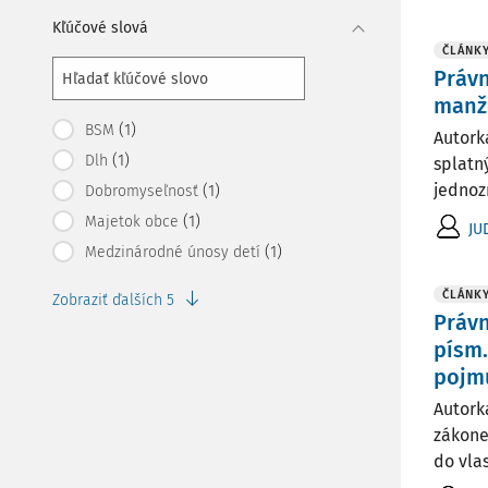
Kľúčové slová
ČLÁNK
Práv
manže
(1)
BSM
Autork
(1)
Dlh
splatn
jednoz
(1)
Dobromyseľnosť
(1)
Majetok obce
JU
(1)
Medzinárodné únosy detí
ČLÁNK
Zobraziť ďalších 5
Právn
písm.
pojm
Autork
zákone
do vla