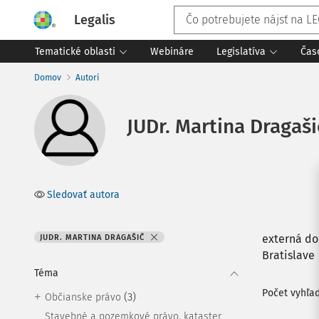
Legalis
Tematické oblasti
Webináre
Legislatíva
Čas
Domov
Autori
JUDr. Martina Dragaši
Sledovať autora
externá do
JUDR. MARTINA DRAGAŠIČ
Bratislave
Téma
Počet vyhľa
(3)
Občianske právo
Stavebné a pozemkové právo, kataster