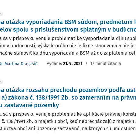
Y
na otázka vyporiadania BSM súdom, predmetom k
lov spolu s príslušenstvom splatným v budúcno
a sa v príspevku venuje problematike vysporiadania dlhu spo
ým v budúcnosti, výška ktorého nie je fixne stanovená a nie j
načne stanoviť ku dňu vyporiadania BSM až do zaplatenia celéh
Vydané:
21. 9. 2021
/
17 minút čítania
Dr. Martina Dragašič
Y
a otázka rozsahu prechodu pozemkov podľa ust. 
 a) zákona č. 138/1991 Zb. so zameraním na prá
u zastavané pozemky
a sa v príspevku venuje problematike aplikácie právnej konštr
 č. 138/1991 Zb. o majetku obcí, keď neprechádzajú z majetku
stníctva obcí ani pozemky zastavané, na ktorých sú umiestnené