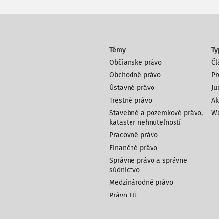
Témy
Ty
Občianske právo
Čl
Obchodné právo
Pr
Ústavné právo
Ju
Trestné právo
Ak
Stavebné a pozemkové právo,
We
kataster nehnuteľností
Pracovné právo
Finančné právo
Správne právo a správne
súdnictvo
Medzinárodné právo
Právo EÚ