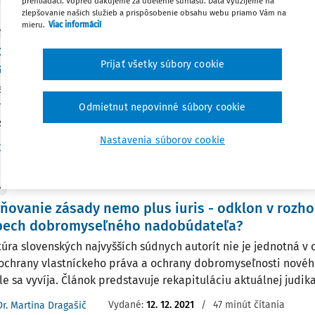
prehliadači. Vopred ďakujeme za udelenie súhlasu. Dáta využijeme na
zlepšovanie našich služieb a prispôsobenie obsahu webu priamo Vám na
mieru.
Viac informácií
Y
dovacia prax súdov pri priznávaní primeraného
Prijať všetky súbory cookie
sťučinenia spotrebiteľom
a sa v príspevku venuje problematike rozhodovacej praxe súd
nie finančného zadosťučinenia podľa ust.§ 3 ods.5 zákona o oc
Odmietnut nepovinné súbory cookie
s prihliadnutím na určenie výšky primeraného finančného zad
Nastavenia súborov cookie
Vydané:
9. 6. 2022
/
22 minút čítania
Dr. Martina Dragašič
Y
ňovanie zásady nemo plus iuris - odklon v rozh
pech dobromyseľného nadobúdateľa?
túra slovenských najvyšších súdnych autorít nie je jednotná v
 ochrany vlastníckeho práva a ochrany dobromyseľnosti nové
e sa vyvíja. Článok predstavuje rekapituláciu aktuálnej judikatú
Vydané:
12. 12. 2021
/
47 minút čítania
Dr. Martina Dragašič