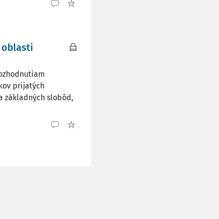
 oblasti
rozhodnutiam
kov prijatých
a základných slobôd,