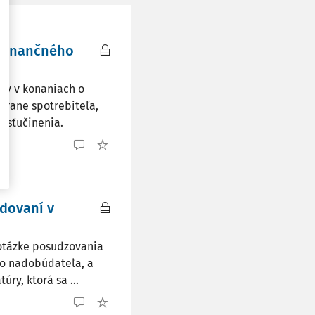
 finančného
ov v konaniach o
hrane spotrebiteľa,
osťučinenia.
odovaní v
 otázke posudzovania
ho nadobúdateľa, a
ry, ktorá sa ...