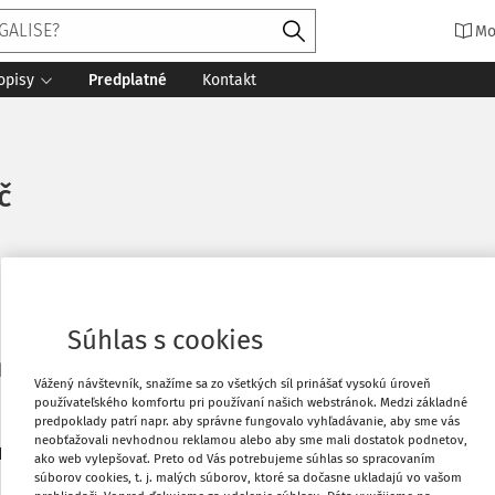
Mo
opisy
Predplatné
Kontakt
č
Súhlas s cookies
ktorandka Katedry občianskeho práva Právnickej fakulty Uni
Vážený návštevník, snažíme sa zo všetkých síl prinášať vysokú úroveň
používateľského komfortu pri používaní našich webstránok. Medzi základné
predpoklady patrí napr. aby správne fungovalo vyhľadávanie, aby sme vás
neobťažovali nevhodnou reklamou alebo aby sme mali dostatok podnetov,
5
daných dokumentov:
Zoradiť
ako web vylepšovať. Preto od Vás potrebujeme súhlas so spracovaním
súborov cookies, t. j. malých súborov, ktoré sa dočasne ukladajú vo vašom