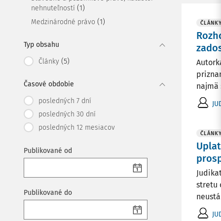
(1)
nehnuteľností
(1)
Medzinárodné právo
ČLÁNK
Rozho
Typ obsahu
zado
(5)
Články
Autork
prizna
Časové obdobie
najmä 
posledných 7 dní
JU
posledných 30 dní
posledných 12 mesiacov
ČLÁNK
Uplat
Publikované od
pros
Judika
stretu
Publikované do
neustál
JU