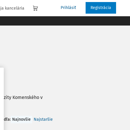
Prihlásiť
Registrácia
ja kancelária
verzity Komenského v
 podľa
:
Najnovšie
Najstaršie