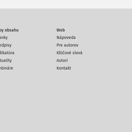
py obsahu
Web
ánky
Nápoveda
edpisy
Pre autorov
dikatúra
Kľúčové slová
tuality
Autori
bináre
Kontakt