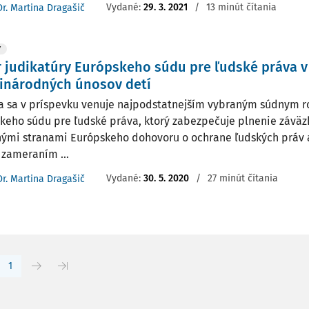
Vydané:
29. 3. 2021
/
13 minút čítania
Dr. Martina Dragašič
Y
 judikatúry Európskeho súdu pre ľudské práva v
inárodných únosov detí
a sa v príspevku venuje najpodstatnejším vybraným súdnym 
keho súdu pre ľudské práva, ktorý zabezpečuje plnenie záväz
ými stranami Európskeho dohovoru o ochrane ľudských práv 
 zameraním ...
Vydané:
30. 5. 2020
/
27 minút čítania
Dr. Martina Dragašič
1