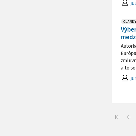
JU
ČLÁNK
Výber
medz
Autork
Európs
zmluvn
a to so
JU