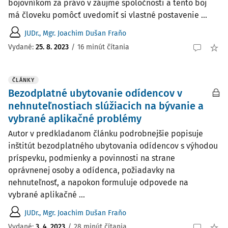
bojovníkom za právo v záujme spoločnosti a tento boj
má človeku pomôcť uvedomiť si vlastné postavenie ...
JUDr., Mgr. Joachim Dušan Fraňo
Vydané:
25. 8. 2023
/
16 minút čítania
ČLÁNKY
Bezodplatné ubytovanie odídencov v
nehnuteľnostiach slúžiacich na bývanie a
vybrané aplikačné problémy
Autor v predkladanom článku podrobnejšie popisuje
inštitút bezodplatného ubytovania odídencov s výhodou
príspevku, podmienky a povinnosti na strane
oprávnenej osoby a odídenca, požiadavky na
nehnuteľnosť, a napokon formuluje odpovede na
vybrané aplikačné ...
JUDr., Mgr. Joachim Dušan Fraňo
Vydané:
3. 4. 2023
/
28 minút čítania