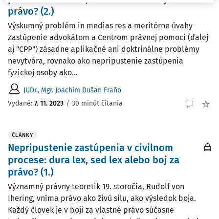
právo? (2.)
Výskumný problém in medias res a meritórne úvahy
Zastúpenie advokátom a Centrom právnej pomoci (ďalej
aj "CPP") zásadne aplikačné ani doktrinálne problémy
nevytvára, rovnako ako nepripustenie zastúpenia
fyzickej osoby ako...
JUDr., Mgr. Joachim Dušan Fraňo
Vydané:
7. 11. 2023
/
30 minút čítania
ČLÁNKY
Nepripustenie zastúpenia v civilnom
procese: dura lex, sed lex alebo boj za
právo? (1.)
Významný právny teoretik 19. storočia, Rudolf von
Ihering, vníma právo ako živú silu, ako výsledok boja.
Každý človek je v boji za vlastné právo súčasne