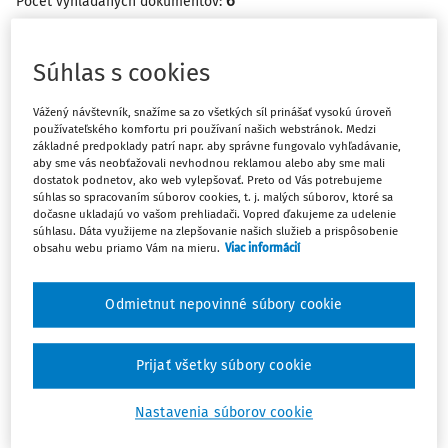
6
Počet vyhľadaných dokumentov:
Zoradiť podľa
:
Najnovšie
Najstaršie
Súhlas s cookies
Vážený návštevník, snažíme sa zo všetkých síl prinášať vysokú úroveň
ČLÁNKY
používateľského komfortu pri používaní našich webstránok. Medzi
Zastúpenie svedka v trestnom konaní
základné predpoklady patrí napr. aby správne fungovalo vyhľadávanie,
aby sme vás neobťažovali nevhodnou reklamou alebo aby sme mali
Autor v príspevku predkladá racionálne pochybnosti v
dostatok podnetov, ako web vylepšovať. Preto od Vás potrebujeme
otázke zastúpenia svedka v trestnom konaní a práva na
súhlas so spracovaním súborov cookies, t. j. malých súborov, ktoré sa
dočasne ukladajú vo vašom prehliadači. Vopred ďakujeme za udelenie
právnu pomoc de lege lata v kontexte nálezu Ústavného
súhlasu. Dáta využijeme na zlepšovanie našich služieb a prispôsobenie
súdu SR, judikujúceho právo na právnu pomoc svedka pri
obsahu webu priamo Vám na mieru.
Viac informácií
jeho výsluchu.
JUDr., Mgr. Joachim Dušan Fraňo
Odmietnut nepovinné súbory cookie
Vydané:
5. 8. 2024
/
23 minút čítania
Prijať všetky súbory cookie
ČLÁNKY
Nastavenia súborov cookie
Nepripustenie zastúpenia v civilnom
procese: dura lex, sed lex alebo boj za