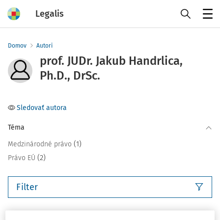
Legalis
Menu
Domov
Autori
prof. JUDr. Jakub Handrlica,
Ph.D., DrSc.
Sledovať autora
Téma
(1)
Medzinárodné právo
(2)
Právo EÚ
Filter
5
Počet vyhľadaných dokumentov: