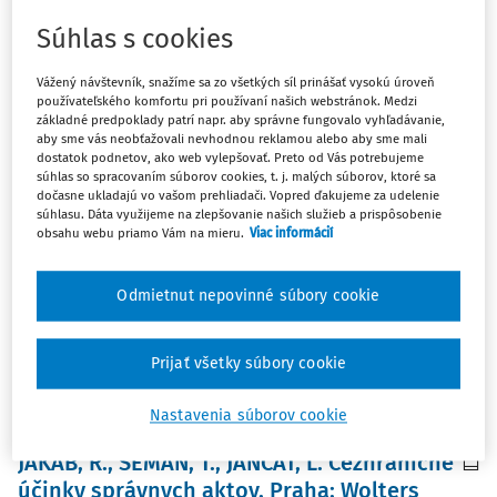
Súhlas s cookies
Zoradiť podľa
:
Najnovšie
Najstaršie
Vážený návštevník, snažíme sa zo všetkých síl prinášať vysokú úroveň
používateľského komfortu pri používaní našich webstránok. Medzi
základné predpoklady patrí napr. aby správne fungovalo vyhľadávanie,
ČLÁNKY
aby sme vás neobťažovali nevhodnou reklamou alebo aby sme mali
Nad novým slovenským zákonem o
dostatok podnetov, ako web vylepšovať. Preto od Vás potrebujeme
regulaci vesmírných aktivit
súhlas so spracovaním súborov cookies, t. j. malých súborov, ktoré sa
dočasne ukladajú vo vašom prehliadači. Vopred ďakujeme za udelenie
Úvod Dne 28. listopadu 2024 přijala Národní rada
súhlasu. Dáta využijeme na zlepšovanie našich služieb a prispôsobenie
obsahu webu priamo Vám na mieru.
Viac informácií
Slovenské republiky nový slovenský zákon o regulaci
aktivit ve vesmírném 1) prostoru (dále jen zákon o
vesmírných aktivitách). 2) Ten byl...
Odmietnut nepovinné súbory cookie
prof. JUDr. Jakub Handrlica Ph.D., DrSc.
Vydané:
5. 3. 2026
/
37 minút čítania
Prijať všetky súbory cookie
Nastavenia súborov cookie
ČLÁNKY
JAKAB, R., SEMAN, T., JANČÁT, L. Cezhraničné
účinky správnych aktov. Praha: Wolters