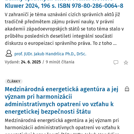
Kluwer 2024, 196 s. ISBN 978-80-286-0064-8
V zahraničí je téma uznávání cizích správních aktů již
tradičně předmětem zájmu právní nauky. V právní
akademii západoevropských států se toto téma stalo v
průběhu posledních desetiletí integrální součástí
diskurzu o europeizaci správního práva. To z toho ...
prof. JUDr. Jakub Handrlica Ph.D., DrSc.
Vydané:
24. 6. 2025
/
9 minút čítania
ČLÁNKY
Medzinárodná energetická agentúra a jej
význam pri harmonizácii
administratívnych opatrení vo vzťahu k
energetickej bezpečnosti štátu
Medzinárodná energetická agentúra a jej význam pri
harmonizácii administratívnych opatrení vo vzťahu k