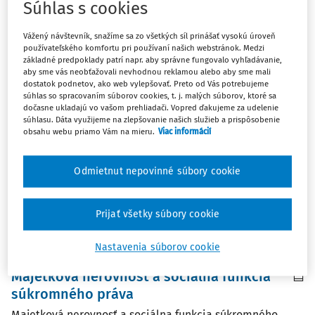
Súhlas s cookies
Najnovšie
Najstaršie
Vážený návštevník, snažíme sa zo všetkých síl prinášať vysokú úroveň
ČLÁNKY
používateľského komfortu pri používaní našich webstránok. Medzi
Zamyslenie nad rekodifikáciou
základné predpoklady patrí napr. aby správne fungovalo vyhľadávanie,
aby sme vás neobťažovali nevhodnou reklamou alebo aby sme mali
slovenského súkromného práva
dostatok podnetov, ako web vylepšovať. Preto od Vás potrebujeme
súhlas so spracovaním súborov cookies, t. j. malých súborov, ktoré sa
Autor sa v predloženom článku zaoberá rekodifikáciou
dočasne ukladajú vo vašom prehliadači. Vopred ďakujeme za udelenie
slovenského súkromného práva, jej doterajším
súhlasu. Dáta využijeme na zlepšovanie našich služieb a prispôsobenie
obsahu webu priamo Vám na mieru.
Viac informácií
priebehom, potrebou finalizácie legislatívneho procesu
a prijatím nového Občianskeho zákonníka. In the
presented article the author deals with ...
Odmietnut nepovinné súbory cookie
prof. JUDr. Ján Lazar DrSc.
Vydané:
14. 3. 2020
/
17 minút čítania
Prijať všetky súbory cookie
Nastavenia súborov cookie
ČLÁNKY
Majetková nerovnosť a sociálna funkcia
súkromného práva
Majetková nerovnosť a sociálna funkcia súkromného