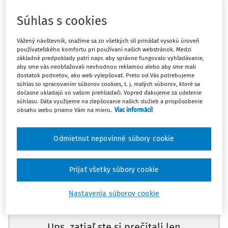
§ 93, § 201 ods. 1, § 218 ods. 1 písm. b), § 237 ods. 1 písm. f)
Občianskeho súdneho poriadku
Súhlas s cookies
Vážený návštevník, snažíme sa zo všetkých síl prinášať vysokú úroveň
Ak súd prvého stupňa vytvoril účastníkovi (subjektu, o
používateľského komfortu pri používaní našich webstránok. Medzi
práva a povinnosti ktorého v konaní bezprostredne ide),
základné predpoklady patrí napr. aby správne fungovalo vyhľadávanie,
aby sme vás neobťažovali nevhodnou reklamou alebo aby sme mali
ktorý sám odvolanie nepodal, náležitú procesnú možnosť,
dostatok podnetov, ako web vylepšovať. Preto od Vás potrebujeme
aby sa vyjadril k odvolaniu podanému vedľajším
súhlas so spracovaním súborov cookies, t. j. malých súborov, ktoré sa
dočasne ukladajú vo vašom prehliadači. Vopred ďakujeme za udelenie
účastníkom vystupujúcim na jeho strane, účastník však
súhlasu. Dáta využijeme na zlepšovanie našich služieb a prispôsobenie
zostal pasívny a túto možnosť nevyužil, je opodstatnený
obsahu webu priamo Vám na mieru.
Viac informácií
záver, že účastník sa k procesnému úkonu vedľajšieho
účastníka stavia negatívne a nemá záujem, aby v
Odmietnut nepovinné súbory cookie
odvolacom konaní bola preskúmaná správnosť
prvostupňového rozhodnutia.
Máte predplatné?
Prihláste sa
Prijať všetky súbory cookie
UZNESENIE
NAJVYŠŠIEHO SÚDU SR
, SP. ZN.
3 CDO 296/2014
.
Nastavenia súborov cookie
Skutkový stav:
Ups, zatiaľ ste si prečítali len