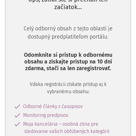
začiatok...
Okresný súd rozsudkom uložil žalovanému povinnosť
zaplatiť žalobcovi 1 108,66 eur s príslušenstvom a nahradiť
mu trovy konania.
Celý odborný obsah z tejto oblasti je
Združenie na ochranu občana spotrebiteľa H. (ďalej len
dostupný predplatiteľom portálu.
"združenie") podalo proti uvedenému rozsudku odvolanie,
ktoré ešte pred rozhodnutím súdu prvého stupňa vo veci
Odomknite si prístup k odbornému
vstúpilo do konania ako vedľajší účastník na strane
obsahu a získajte prístup na 10 dní
žalovaného.
zdarma, stačí sa len zaregistrovať.
Krajský súd uznesením odvolanie odmietol.
Vďaka registrácii získate prístup aj k
vybranému obsahu:
Odborné články z časopisov
Monitoring predpisov
Moja kancelária – osobná zóna pre
sledovanie vašich obľúbených kategórií