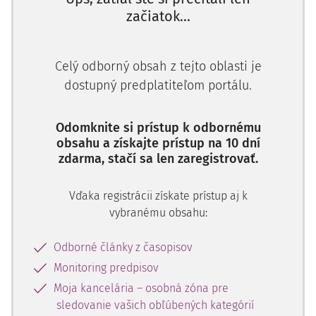
ROZSUDOK
NAJVYŠŠIEHO SÚDU SR
8 CDO 52/2016
začiatok...
Skutkový stav:
Celý odborný obsah z tejto oblasti je
Okresný súd rozsudkom (čiastočným) určil, že výpoveď
dostupný predplatiteľom portálu.
daná žalobcovi žalovaným listom zo 4. novembra 2010 je
neplatná a pracovný pomer trvá.
Odomknite si prístup k odbornému
Súd vychádzal zo zistenia, že na strane žalovaného (ďalej
obsahu a získajte prístup na 10 dní
aj ako "MO ") došlo k organizačnej zmene, ktorou sa znížil
zdarma, stačí sa len zaregistrovať.
celkový počet zamestnancov odboru riadenia štátnej
správy MO z 33 zamestnancov na 30 zamestnancov s
Vďaka registrácii získate prístup aj k
cieľom zefektívnenia zverených úloh vymedzených odboru
vybranému obsahu:
riadenia štátnej správy. Na zabezpečenie tejto úlohy bolo
vydané nariadenie, podľa ktorého čl. 16 ods. 3 sa zrušilo aj
Odborné články z časopisov
oddelenie mobilizačného doplňovania odboru riadenia
Monitoring predpisov
štátnej správy MO a tým aj pôvodné pracovné miesto Mgr.
Moja kancelária – osobná zóna pre
L., ako aj oddelenia mobilizačného doplňovania odboru
sledovanie vašich obľúbených kategórií
riadenia tohto útvaru, čím došlo súbežne k zrušeniu