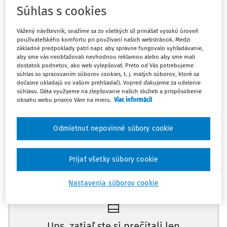
Súhlas s cookies
§ 46 ods. 2 Zákonníka práce
Vážený návštevník, snažíme sa zo všetkých síl prinášať vysokú úroveň
používateľského komfortu pri používaní našich webstránok. Medzi
§ 63 Zákonníka práce
základné predpoklady patrí napr. aby správne fungovalo vyhľadávanie,
aby sme vás neobťažovali nevhodnou reklamou alebo aby sme mali
dostatok podnetov, ako web vylepšovať. Preto od Vás potrebujeme
V prípade viacerých voľných pracovných miest, avšak
súhlas so spracovaním súborov cookies, t. j. malých súborov, ktoré sa
menšieho počtu než je počet nadbytočných zamestnancov,
dočasne ukladajú vo vašom prehliadači. Vopred ďakujeme za udelenie
súhlasu. Dáta využijeme na zlepšovanie našich služieb a prispôsobenie
je zamestnávateľ povinný voľné pracovné miesta
obsahu webu priamo Vám na mieru.
Viac informácií
ponúknuť všetkým nadbytočným zamestnancom. V takom
prípade je na zamestnávateľovi, ktorému z nadbytočných
Odmietnut nepovinné súbory cookie
zamestnancov ponúkne voľné pracovné miesto ako
prvému. Ak zamestnanec ponuku príjme predtým, než
zamestnávateľ dá ostatným nadbytočným zamestnancom
Prijať všetky súbory cookie
Máte predplatné?
Prihláste sa
výpoveď, povinnosť ponuky tohto pracovného miesta
Nastavenia súborov cookie
ostatným nadbytočným zamestnancom už neprichádza do
úvahy.
Ups, zatiaľ ste si prečítali len