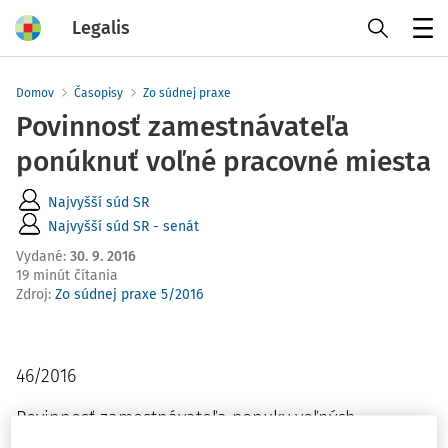
Legalis
Menu
Domov
Časopisy
Zo súdnej praxe
Povinnosť zamestnávateľa
ponúknuť voľné pracovné miesta
Najvyšší súd SR
Najvyšší súd SR - senát
Vydané
:
30. 9. 2016
19 minút čítania
Zdroj
:
Zo súdnej praxe 5/2016
46/2016
Povinnosť zamestnávateľa ponuky voľných
pracovných miest