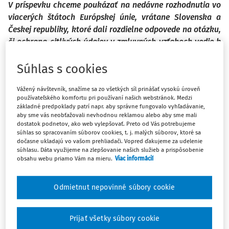
V príspevku chceme poukázať na nedávne rozhodnutia vo
viacerých štátoch Európskej únie, vrátane Slovenska a
Českej republiky, ktoré dali rozdielne odpovede na otázku,
či ochrana citlivých údajov v zmluvných vzťahoch vedie k
obmedzeniu možnosti postúpiť pohľadávky z takýchto
vzťahov (1. časť). Rovnako sa chceme zaoberať
Súhlas s cookies
obmedzeniami možnosti postúpiť pohľadávku, ktoré
Vážený návštevník, snažíme sa zo všetkých síl prinášať vysokú úroveň
vyplývajú z predpisov na ochranu spotrebiteľa (2. časť).
používateľského komfortu pri používaní našich webstránok. Medzi
základné predpoklady patrí napr. aby správne fungovalo vyhľadávanie,
aby sme vás neobťažovali nevhodnou reklamou alebo aby sme mali
Postupovanie pohľadávok najmä zo spotrebiteľských
dostatok podnetov, ako web vylepšovať. Preto od Vás potrebujeme
zmlúv sa stalo synonymom pre rôzne nekalé praktiky
súhlas so spracovaním súborov cookies, t. j. malých súborov, ktoré sa
dočasne ukladajú vo vašom prehliadači. Vopred ďakujeme za udelenie
vymáhačských spoločností a ďalší právny inštitút tak získal
súhlasu. Dáta využijeme na zlepšovanie našich služieb a prispôsobenie
v spoločnosti negatívne konotácie, ktoré sa zrejme spätne
obsahu webu priamo Vám na mieru.
Viac informácií
reflektujú do myslí orgánov aplikujúcich právo a vedú ich
k snahám obmedziť postupiteľnosť pohľadávok (najmä, no
Odmietnut nepovinné súbory cookie
nielen, voči spotrebiteľovi). Postúpenie pohľadávky ale
môže predstavovať výhodné riešenie pre všetky
Prijať všetky súbory cookie
zúčastnené strany. Postupca ako pôvodný veriteľ môže