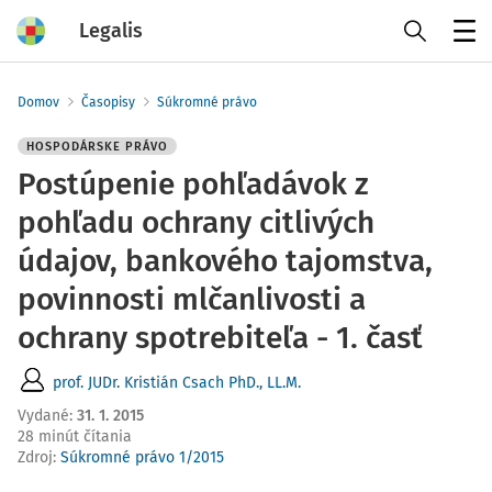
Legalis
Menu
Domov
Časopisy
Súkromné právo
HOSPODÁRSKE PRÁVO
Postúpenie pohľadávok z
pohľadu ochrany citlivých
údajov, bankového tajomstva,
povinnosti mlčanlivosti a
ochrany spotrebiteľa - 1. časť
prof. JUDr. Kristián Csach PhD., LL.M.
Vydané
:
31. 1. 2015
28 minút čítania
Zdroj
:
Súkromné právo 1/2015