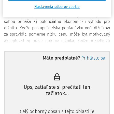
postúpením získať likvidné prostriedky a postupník získa
Nastavenia súborov cookie
výhľadovo rozdiel medzi nadobúdacou cenou a plnením
dlžníka na túto pohľadávku. Postúpenie pohľadávky ale so
sebou prináša aj potenciálnu ekonomickú výhodu pre
dlžníka. Keďže postupník získa pohľadávku voči dlžníkovi
za spravidla pomerne nízku cenu, môže byť motivovaný
akceptovať aj nižšie plnenie dlžníka, keďže majetkovú
stratu už realizoval postupca.
Postúpenie pohľadávky môže často zlepšiť finančnú
Máte predplatné?
Prihláste sa
situáciu veriteľa, a preto v nedávnom období posilňuje v
zahraničných právnych poriadkoch snaha obmedziť účinky
zákazov postúpenia pohľadávok najmä vo vzťahoch medzi
1)
podnikateľmi (B2B).
Ups, zatiaľ ste si prečítali len
Zmluvné strany môžu mať ochrany hodný záujem aj na
začiatok...
zmluvnom zákaze alebo obmedzení možnosti postúpenia
pohľadávky. Predávajúci lístkov na rizikové športové
Celý odborný obsah z tejto oblasti je
podujatie môže mať záujem určitým spôsobom obmedziť