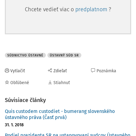
Chcete vedieť viac o
predplatnom
?
SÚDNICTVO ÚSTAVNÉ
ÚSTAVNÝ SÚD SR
Vytlačiť
Zdieľať
Poznámka
Obľúbené
Stiahnuť
Súvisiace články
Quis custodem custodiet - bumerang slovenského
ústavného práva (Časť prvá)
31. 1. 2018
Podiel prezidenta SR na ustanovovaní sudcov Ústavného