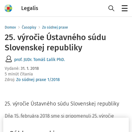
Legalis
Menu
Domov
Časopisy
Zo súdnej praxe
25. výročie Ústavného súdu
Slovenskej republiky
prof. JUDr. Tomáš Ľalík PhD.
Vydané
:
31. 1. 2018
5 minút čítania
Zdroj
:
Zo súdnej praxe 1/2018
25. výročie Ústavného súdu Slovenskej republiky
Dňa 15. februára 2018 sme si pripomenuli 25. výročie
vzniku moderného novodobého ústavného súdnictva v
podobe špecializovaného a koncentrovaného orgánu