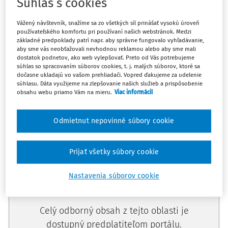
Súhlas s cookies
súdneho typu, rozhodujúceho na základe princípov
materiálneho (hodnotového) právneho štátu; svoju činnosť
Vážený návštevník, snažíme sa zo všetkých síl prinášať vysokú úroveň
používateľského komfortu pri používaní našich webstránok. Medzi
začal Ústavný súd Slovenskej republiky (ďalej len "ústavný
základné predpoklady patrí napr. aby správne fungovalo vyhľadávanie,
súd") reálne vykonávať až od 17. marce 1993, keď sa po
aby sme vás neobťažovali nevhodnou reklamou alebo aby sme mali
dostatok podnetov, ako web vylepšovať. Preto od Vás potrebujeme
prvýkrát zišiel na slávnostnom zhromažd
súhlas so spracovaním súborov cookies, t. j. malých súborov, ktoré sa
dočasne ukladajú vo vašom prehliadači. Vopred ďakujeme za udelenie
súhlasu. Dáta využijeme na zlepšovanie našich služieb a prispôsobenie
obsahu webu priamo Vám na mieru.
Viac informácií
Máte predplatné?
Prihláste sa
Odmietnut nepovinné súbory cookie
Prijať všetky súbory cookie
Ups, zatiaľ ste si prečítali len
začiatok...
Nastavenia súborov cookie
Celý odborný obsah z tejto oblasti je
dostupný predplatiteľom portálu.