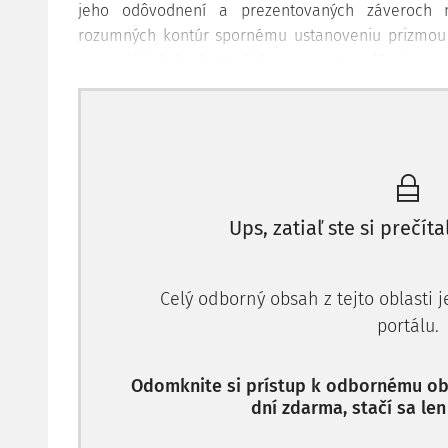
jeho odôvodnení a prezentovaných záveroch m
rozumných kontúr spornému ustanoveniu prizmou t
rezonujúcich hodnotových argumentov. Hoci sa m
súdu v glosovanom rozhodnutí je výkladom proti 
ustanovenia o pomocníkovi vo významnej miere zužu
značne vágnej zákonnej kategórie "osoby použitej pri
I.
Ups, zatiaľ ste si prečíta
Glosované rozhodnutie vychádza zo skutkového stav
glosy vyzeral nasledujúco: na stavebných prácach, 
na podklade subdodávateľských vzťahov participo
Celý odborný obsah z tejto oblasti 
iných aj pomocník - samostatne zárobkovo činná
portálu.
subdodávateľom
Odomknite si prístup k odbornému obs
dní zdarma, stačí sa len