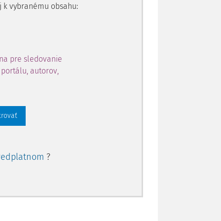
 aj k vybranému obsahu:
na pre sledovanie
portálu, autorov,
trovať
redplatnom
?