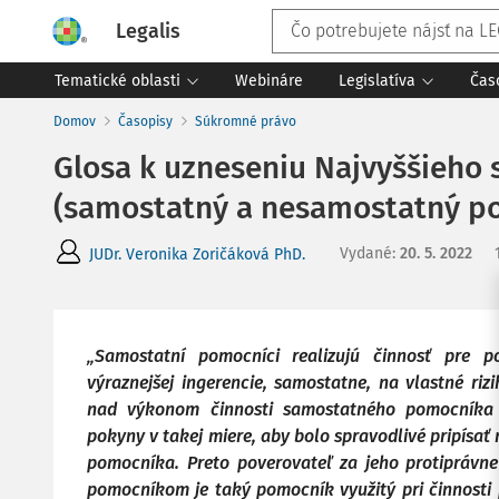
Legalis
Tematické oblasti
Webináre
Legislatíva
Čas
Domov
Časopisy
Súkromné právo
Glosa k uzneseniu Najvyššieho s
(samostatný a nesamostatný po
Vydané
:
20. 5. 2022
JUDr. Veronika Zoričáková PhD.
„Samostatní pomocníci realizujú činnosť pre p
výraznejšej ingerencie, samostatne,
na vlastné riz
nad výkonom činnosti samostatného pomocník
pokyny v takej miere, aby bolo spravodlivé pripísa
pomocníka. Preto poverovateľ za jeho protipráv
pomocníkom je taký pomocník využitý pri činnosti