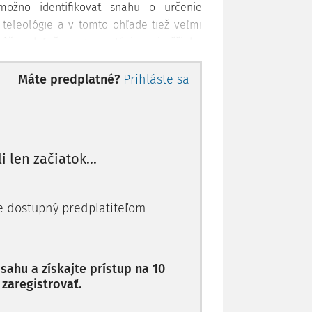
ožno identifikovať snahu o určenie
eleológie a v tomto ohľade tiež veľmi
ôže zdať, že argumentácia najvyššieho
textu zákona, pretože rozsah aplikácie
je, vo svojej podstate ide len o výklad
Máte predplatné?
Prihláste sa
 činnosti niekoho iného".
li len začiatok...
u, ktorý po zjednodušení na účely tejto
ktoré mal vykonávať jeden zo žalovaných,
valo viacero ďalších subjektov, okrem
je dostupný predplatiteľom
 osoba, ktorý mal podľa zmluvy s iným
ahu a získajte prístup na 10
 zaregistrovať.