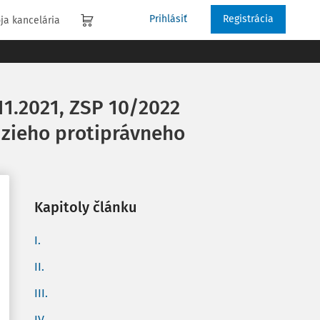
Prihlásiť
Registrácia
ja kancelária
11.2021, ZSP 10/2022
zieho protiprávneho
Kapitoly článku
I.
II.
III.
IV.