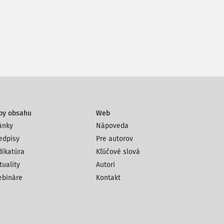
py obsahu
Web
ánky
Nápoveda
edpisy
Pre autorov
dikatúra
Kľúčové slová
tuality
Autori
bináre
Kontakt