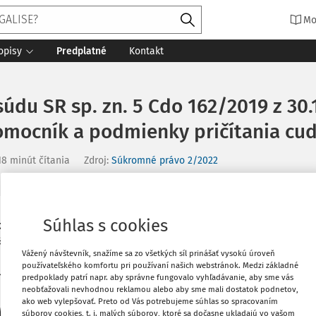
Mo
opisy
Predplatné
Kontakt
údu SR sp. zn. 5 Cdo 162/2019 z 30.
mocník a podmienky pričítania cud
18 minút čítania
Zdroj
:
Súkromné právo 2/2022
Súhlas s cookies
overovateľa, robia tak však bez jeho
Vytlačiť
iko a vlastnú zodpovednosť. Poverovateľ
Vážený návštevník, snažíme sa zo všetkých síl prinášať vysokú úroveň
a nevykonáva
kontrolu a ani neudeľuje
používateľského komfortu pri používaní našich webstránok. Medzi základné
Obľúbené
ť mu zodpovednosť za protiprávne konanie
predpoklady patrí napr. aby správne fungovalo vyhľadávanie, aby sme vás
neobťažovali nevhodnou reklamou alebo aby sme mali dostatok podnetov,
ne konanie nezodpovedá.
Nesamostatným
ako web vylepšovať. Preto od Vás potrebujeme súhlas so spracovaním
 poverovateľa, ktorý koná pod kontrolou
Zdieľať
súborov cookies, t. j. malých súborov, ktoré sa dočasne ukladajú vo vašom