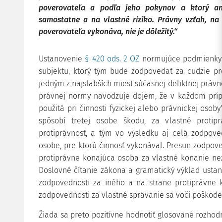
poverovateľa
a podľa jeho pokynov a ktorý ani
samostatne a na vlastné riziko. Právny vzťah,
na 
poverovateľa vykonáva, nie je dôležitý.“
Ustanovenie
§ 420 ods. 2 OZ
normujúce podmienky p
subjektu, ktorý tým bude zodpovedať za cudzie pr
jedným z najslabších miest súčasnej deliktnej práv
právnej normy navodzuje dojem, že v každom príp
použitá pri činnosti fyzickej alebo právnickej osob
spôsobí tretej osobe škodu, za vlastné proti
protiprávnosť, a tým vo výsledku aj celá zodpove
osobe, pre ktorú činnosť vykonával. Presun zodpov
protiprávne konajúca osoba za vlastné konanie n
Doslovné čítanie zákona a gramatický výklad ustan
zodpovednosti za iného a na strane protiprávne
zodpovednosti za vlastné správanie sa voči poškod
Žiada sa preto pozitívne hodnotiť glosované rozhodn