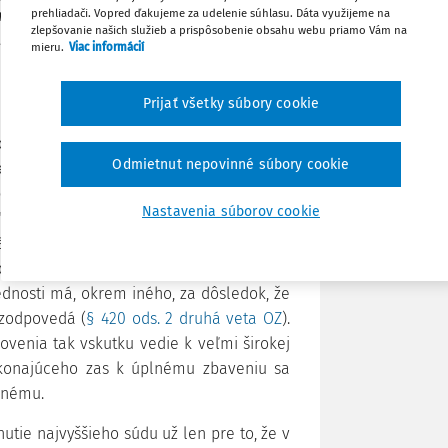
 z pohľadu tretích osôb nevystupuje
prehliadači. Vopred ďakujeme za udelenie súhlasu. Dáta využijeme na
zlepšovanie našich služieb a prispôsobenie obsahu webu priamo Vám na
základe ktorého túto svoju činnosť pre
mieru.
Viac informácií
Stiahnuť
Prijať všetky súbory cookie
Poznámka
ričítania protiprávneho konania inému
otiprávne konanie, je - dá sa povedať -
Odmietnut nepovinné súbory cookie
nej úpravy
Občianskeho zákonníka
. Znenie
ade, ak subjekt (slovami zákona "osoba
Nastavenia súborov cookie
y") vykonáva činnosť pre niekoho iného a
právne konanie nezodpovedá, ale jeho
dnosť za spôsobenú škodu, sa pričítava
ednosti má, okrem iného, za dôsledok, že
ezodpovedá (
§ 420 ods. 2 druhá veta OZ
).
ovenia tak vskutku vedie k veľmi širokej
 konajúceho zas k úplnému zbaveniu sa
enému.
utie najvyššieho súdu už len pre to, že v