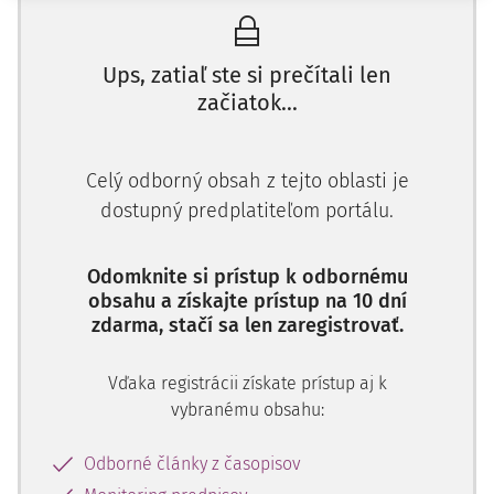
nachádza).
Ups, zatiaľ ste si prečítali len
Žalobca na odôvodnenie žaloby uvádzal, že len on sám
začiatok...
nadobudol za trvania manželstva členské práva a
povinnosti v bytovom družstve (ďalej len "BD"), preto aj
právo na to, aby s ním BD uzavrelo zmluvu o prevode
Celý odborný obsah z tejto oblasti je
vlastníctva bytu mal len on. So zreteľom na to sa na
dostupný predplatiteľom portálu.
základe zmluvy o prevode vlastníctva bytu, aj keď ju s BD
uzavrela aj žalovaná, stal výlučným vlastníkom bytu.
Odomknite si prístup k odbornému
obsahu a získajte prístup na 10 dní
Okresný súd
(ďalej len "súd prvej inštancie") rozsudkom z 11.
zdarma, stačí sa len zaregistrovať.
apríla 2019 žalobu zamietol.
Vďaka registrácii získate prístup aj k
Súd prvej inštancie na základe vykonaného dokazovania
vybranému obsahu:
zistil, že počas trvania manželstva žalobcu a žalovanej
nadobudol žalobca (bezodplatným prevodom členských
Odborné články z časopisov
práv a povinností v BD) právo na uzavretie zmluvy o nájme