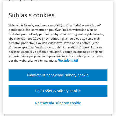
nebytových
priestorov
§ 420 písm. f) Civilného sporového poriadku
Súhlas s cookies
§ 421 ods. 1 písm. b) Civilného sporového poriadku
Aj v prípade, že členský podiel bol za trvania manželstva
Vážený návštevník, snažíme sa zo všetkých síl prinášať vysokú úroveň
používateľského komfortu pri používaní našich webstránok. Medzi
darovaný len jednému z manželov a iba on z tohto titulu
základné predpoklady patrí napr. aby správne fungovalo vyhľadávanie,
nadobudol právo na uzavretie zmluvy o nájme
aby sme vás neobťažovali nevhodnou reklamou alebo aby sme mali
dostatok podnetov, ako web vylepšovať. Preto od Vás potrebujeme
družstevného bytu, vzniklo obom manželom žijúcim v
súhlas so spracovaním súborov cookies, t. j. malých súborov, ktoré sa
spoločnej domácnosti spolu s ich spoločným nájmom bytu
dočasne ukladajú vo vašom prehliadači. Vopred ďakujeme za udelenie
súhlasu. Dáta využijeme na zlepšovanie našich služieb a prispôsobenie
aj ich spoločné členstvo v družstve.
obsahu webu priamo Vám na mieru.
Viac informácií
Rozsudok Najvyššieho súdu SR sp. zn. 7Cdo/9/2021
Odmietnut nepovinné súbory cookie
SKUTKOVÝ STAV
Prijať všetky súbory cookie
Nastavenia súborov cookie
Máte predplatné?
Prihláste sa
Žalobca
sa v konaní domáhal určenia, že je výlučným
vlastníkom bytu (ktorý v žalobe špecifikoval spolu s domom a
spoločnými časťami a zariadeniami domu, v ktorom sa byt