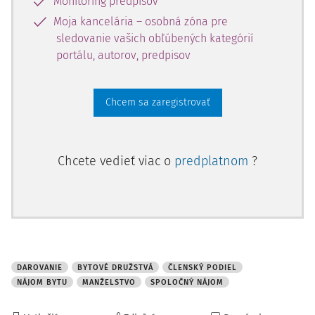
Monitoring predpisov
družstevného bytu, čím podľa
§ 703 ods. 2 Občianskeho
Moja kancelária – osobná zóna pre
zákonníka
(ďalej aj "OZ") vzniklo manželom so spoločným
sledovanie vašich obľúbených kategórií
nájmom bytu aj spoločné členstvo manželov v družstve, z
portálu, autorov, predpisov
ktorého boli oprávnení a povinní obaja manželia spoločne
a nerozdielne. Skutočnosť, že zmluva o nájme
družstevného bytu bola uzavretá iba so žalobcom,
Chcem sa zaregistrovať
nebránila zákonn
Chcete vedieť viac o
predplatnom
?
DAROVANIE
BYTOVÉ DRUŽSTVÁ
ČLENSKÝ PODIEL
NÁJOM BYTU
MANŽELSTVO
SPOLOČNÝ NÁJOM