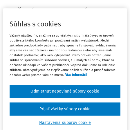
JURČOVÁ, M. - NOVOTNÁ, M. -
ADAMOVÁ, Z. - DOBROVODSKÝ, R.:
Súhlas s cookies
Kúpne zmluvy uzatvárané online a
Vážený návštevník, snažíme sa zo všetkých síl prinášať vysokú úroveň
kúpa digitálneho obsahu - úvahy
používateľského komfortu pri používaní našich webstránok. Medzi
základné predpoklady patrí napr. aby správne fungovalo vyhľadávanie,
o novej regulácii. Právny obzor,
aby sme vás neobťažovali nevhodnou reklamou alebo aby sme mali
dostatok podnetov, ako web vylepšovať. Preto od Vás potrebujeme
100, 2017, č. 2, s. 143 - 161.
súhlas so spracovaním súborov cookies, t. j. malých súborov, ktoré sa
dočasne ukladajú vo vašom prehliadači. Vopred ďakujeme za udelenie
súhlasu. Dáta využijeme na zlepšovanie našich služieb a prispôsobenie
Online purchase contracts and purchase of digital
obsahu webu priamo Vám na mieru.
Viac informácií
contents - reflections on a new regulation.
The paper
introduces the key elements of the two recently published
Odmietnut nepovinné súbory cookie
European digital contract rules proposals the draft
directive on certain aspects concerning contracts for the
supply of digital content and the draft directive on
Prijať všetky súbory cookie
contracts for the online and other distance sale of goods,
Nastavenia súborov cookie
both of them aiming (as part of the EU's Digital Single