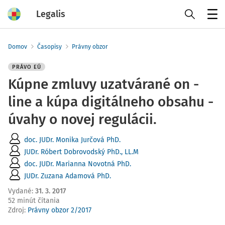
Legalis
Menu
Domov
Časopisy
Právny obzor
PRÁVO EÚ
Kúpne zmluvy uzatvárané on -
line a kúpa digitálneho obsahu -
úvahy o novej regulácii.
doc. JUDr. Monika Jurčová PhD.
JUDr. Róbert Dobrovodský PhD., LL.M
doc. JUDr. Marianna Novotná PhD.
JUDr. Zuzana Adamová PhD.
Vydané
:
31. 3. 2017
52 minút čítania
Zdroj
:
Právny obzor 2/2017