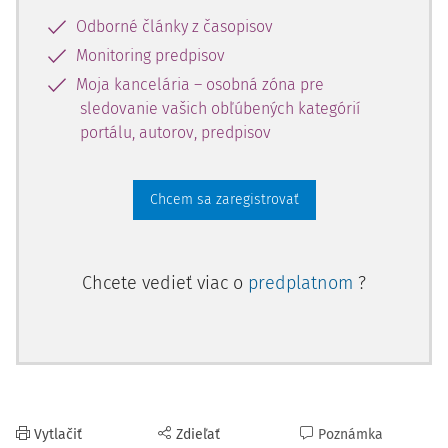
EU. Based on detailed analysis of the proposed legislation,
Odborné články z časopisov
the authors attempt to outline its potential impact on the
Slovak legal environment (particularly considering the
Monitoring predpisov
actual private law recodification activities).
Moja kancelária – osobná zóna pre
sledovanie vašich obľúbených kategórií
Key words:
EU s Digital Single Market, consumer law,
portálu, autorov, predpisov
Proposal for a directive on certain aspects concerning
contracts for the supply of digital content, Proposal for a
directive on certain aspects concerning contracts for the
Chcem sa zaregistrovať
online and other distance sales of goods, standards of
conformity, remedies, personal data as consideration
Chcete vedieť viac o
predplatnom
?
I. Úvod
Posledné štvrťstoročie európske súkromné právo
významne ovplyvňuje prelínanie akademických a
oficiálnych návrhov, ktoré si kladú za cieľ zjednotenie a
priblíženie zmluvného práva s víziou podporiť európsky
Vytlačiť
Zdieľať
Poznámka
1)