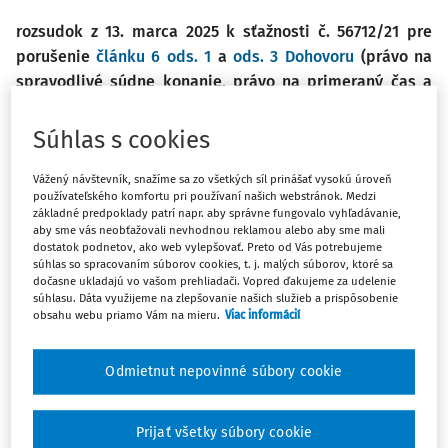
rozsudok z 13. marca 2025 k sťažnosti č. 56712/21 pre
porušenie
článku 6 ods. 1
a
ods. 3 Dohovoru
(právo na
spravodlivé súdne konanie, právo na primeraný čas a
prostriedky na prípravu obhajoby) v kontexte odsúdenia
osoby postihnutej ADHD v trestnom konaní
Súhlas s cookies
Vážený návštevník, snažíme sa zo všetkých síl prinášať vysokú úroveň
používateľského komfortu pri používaní našich webstránok. Medzi
Sťažovateľ je štátny príslušník Španielska, ktorý sa narodil
základné predpoklady patrí napr. aby správne fungovalo vyhľadávanie,
aby sme vás neobťažovali nevhodnou reklamou alebo aby sme mali
v roku 1948 a žije na ostrove Minorca (Španielsko). V roku
dostatok podnetov, ako web vylepšovať. Preto od Vás potrebujeme
2016 bol čiastočne zbavený spôsobilosti na právne úkony
súhlas so spracovaním súborov cookies, t. j. malých súborov, ktoré sa
dočasne ukladajú vo vašom prehliadači. Vopred ďakujeme za udelenie
po tom, čo mu bola diagnostikovaná porucha pozornosti a
súhlasu. Dáta využijeme na zlepšovanie našich služieb a prispôsobenie
hyperaktivita ("ADHD") a psychotická porucha osobnosti.
obsahu webu priamo Vám na mieru.
Viac informácií
Vo februári 2019 bol sťažovateľ uznaný vinným z troch
Odmietnut nepovinné súbory cookie
trestných činov - úniky na dani z pridanej hodnoty a
korporátnych daní v postavení správcu dvoch spoločností.
Jeho advokát žiadal o zastavenie trestného konania z
Prijať všetky súbory cookie