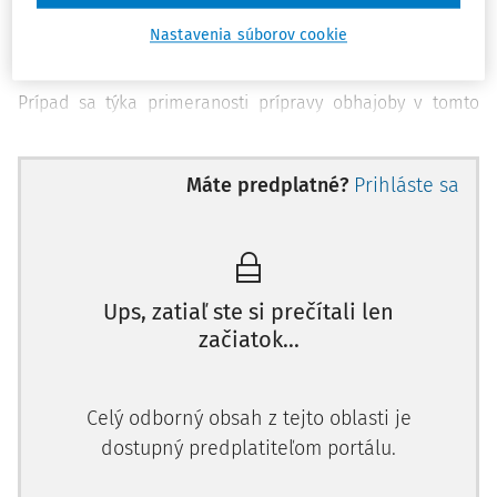
dôvodu, že sťažovateľ mal problém chápať význam
trestného konania proti nemu. Tieto žiadosti boli
Nastavenia súborov cookie
zamietnuté.
Prípad sa týka primeranosti prípravy obhajoby v tomto
konaní.
Sťažovateľ vo svojej sťažnosti namieta porušenie práva na
Máte predplatné?
Prihláste sa
spravodlivé súdne konanie a práva na primeraný čas a
prostriedky na prípravu obhajoby v zmysle
článku 6 ods. 1
a
Ups, zatiaľ ste si prečítali len
začiatok...
Celý odborný obsah z tejto oblasti je
dostupný predplatiteľom portálu.