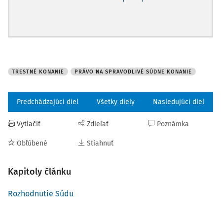
TRESTNÉ KONANIE
PRÁVO NA SPRAVODLIVÉ SÚDNE KONANIE
Predchádzajúci diel
Všetky diely
Nasledujúci diel
Vytlačiť
Zdieľať
Poznámka
Obľúbené
Stiahnuť
Kapitoly článku
Rozhodnutie Súdu