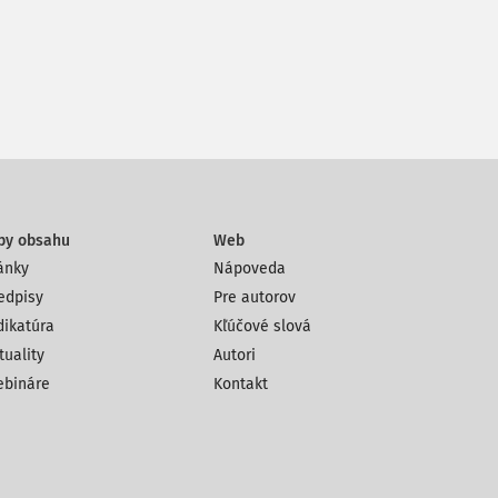
py obsahu
Web
ánky
Nápoveda
edpisy
Pre autorov
dikatúra
Kľúčové slová
tuality
Autori
bináre
Kontakt