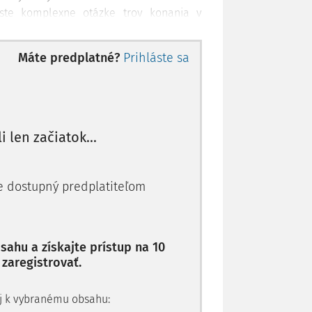
ste komplexne otázke trov konania v
ozornosť upriamime len na parciálnu časť
ávneho zastúpenia v obchodnej arbitráži.
Máte predplatné?
Prihláste sa
nia ani pravidlám, ktoré platia pre
ch kódexov a v nadväznosti na posledné
primárne zamýšľame nad tým, či nenastal
li len začiatok...
právneho zastúpenia v obchodnej arbitrá
je dostupný predplatiteľom
ahu a získajte prístup na 10
 zaregistrovať.
 aj k vybranému obsahu: