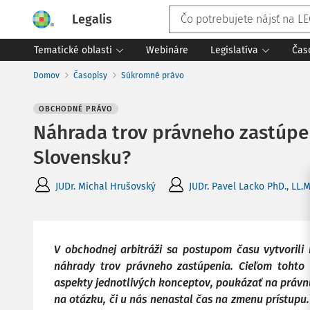
Legalis
Tematické oblasti
Webináre
Legislatíva
Čas
Domov
Časopisy
Súkromné právo
OBCHODNÉ PRÁVO
Náhrada trov právneho zastúpen
Slovensku?
JUDr. Michal Hrušovský
JUDr. Pavel Lacko PhD., LL.M
V obchodnej arbitráži sa postupom času vytvorili
náhrady trov právneho zastúpenia. Cieľom tohto 
aspekty jednotlivých konceptov, poukázať na práv
na otázku, či u nás nenastal čas na zmenu prístupu.