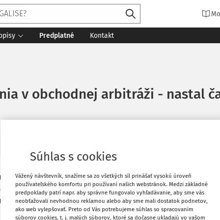
Mo
opisy
Predplatné
Kontakt
ia v obchodnej arbitráži - nastal č
Vydané
:
30. 11. 2017
20 minút čítania
Zdroj
:
Súkromné právo 
.
Súhlas s cookies
 rôzne koncepty týkajúce sa priznávania
Vytlačiť
Vážený návštevník, snažíme sa zo všetkých síl prinášať vysokú úroveň
používateľského komfortu pri používaní našich webstránok. Medzi základné
článku je v stručnosti zhrnúť základné
predpoklady patrí napr. aby správne fungovalo vyhľadávanie, aby sme vás
nu úpravu na Slovensku a hľadať odpoveď
neobťažovali nevhodnou reklamou alebo aby sme mali dostatok podnetov,
Obľúbené
ako web vylepšovať. Preto od Vás potrebujeme súhlas so spracovaním
 Na záver sa autori snažia načrtnúť smer,
súborov cookies, t. j. malých súborov, ktoré sa dočasne ukladajú vo vašom