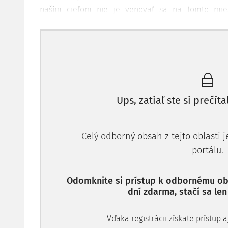
naším cieľom nie je venovať sa na tomto mie
rozhodcovskom konaní a nie je na to ani priestor, p
tejto problematiky - konkrétne na náhradu trov pr
Nevenujeme sa teda ostatným druhom trov kona
spotrebiteľské rozhodcovské konanie.
V súvislosti s rekodifikáciou civilných procesný
zmeny v arbitrážnej legislatíve na Slovensku sa 
Ups, zatiaľ ste si prečíta
čas na zmenu doterajšieho prístupu k náhrade trov 
Celý odborný obsah z tejto oblasti 
portálu.
Odomknite si prístup k odbornému obs
dní zdarma, stačí sa len
Vďaka registrácii získate prístup