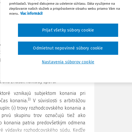
 zastúpenia v obchodnej arbitráži na
prehliadači. Vopred ďakujeme za udelenie súhlasu. Dáta využijeme na
zlepšovanie našich služieb a prispôsobenie obsahu webu priamo Vám na
Zdieľať
mieru.
Viac informácií
Stiahnuť
Prijať všetky súbory cookie
ejšie až v záverečných štádiách konania,
Poznámka
Odmietnut nepovinné súbory cookie
1)
onanie končí.
Obdobne to platí aj v
pomerne dôležitú otázku - po výroku vo
Nastavenia súborov cookie
, pretože rozhodnutie, ktorým sa konanie
vinný nahradiť trovy konania - teda veľmi
dku znášať náklady sporu.
ktoré vznikajú subjektom konania pri
3)
čas konania.
V súvislosti s arbitrážou
upín: (i) trovy rozhodcovského konania a
 prvú skupinu trov označujú tiež ako
o konania patria predovšetkým odmena
vé výdavky rozhodcovského súdu. Keďže