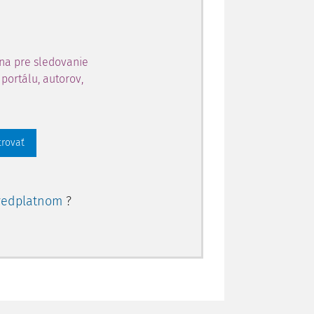
na pre sledovanie
portálu, autorov,
trovať
redplatnom
?