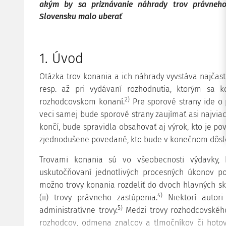
akým by sa priznávanie náhrady trov právneho
Slovensku malo uberať
1. Úvod
Otázka trov konania a ich náhrady vyvstáva najčast
resp. až pri vydávaní rozhodnutia, ktorým sa k
2)
rozhodcovskom konaní.
Pre sporové strany ide o 
veci samej bude sporové strany zaujímať asi najviac
končí, bude spravidla obsahovať aj výrok, kto je po
zjednodušene povedané, kto bude v konečnom dôsle
Trovami konania sú vo všeobecnosti výdavky, 
uskutočňovaní jednotlivých procesných úkonov po
možno trovy konania rozdeliť do dvoch hlavných sk
4)
(ii) trovy právneho zastúpenia.
Niektorí autori
5)
administratívne trovy.
Medzi trovy rozhodcovskéh
rozhodcov, odmena znalcov a tlmočníkov či hoto