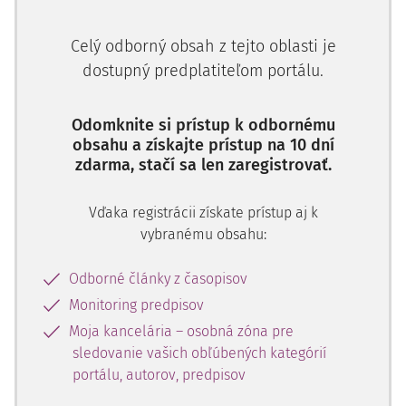
6)
konania)
.
Celý odborný obsah z tejto oblasti je
Ak sa miesto rozhodcovského konania nachádza v
dostupný predplatiteľom portálu.
Slovenskej republike, na určenie postupu pri určovaní
výšky náhrady trov právneho zastúpenia by sa mal
aplikovať zákon č. 244/2002 Z. z. o rozhodcovskom konaní
Odomknite si prístup k odbornému
(ďalej aj "ZoRK").
obsahu a získajte prístup na 10 dní
zdarma, stačí sa len zaregistrovať.
ZoRK sa otázkou trov zaoberá len veľmi stroho. Trovy
právneho zastúpenia sú v zákone regulované len na
Vďaka registrácii získate prístup aj k
dvoch miestach. V § 34 ods. 4 ZoRK je uvedené, že: "
vybranému obsahu:
Výroková časť
okrem výroku vo veci samej
Odborné články z časopisov
Monitoring predpisov
Moja kancelária – osobná zóna pre
sledovanie vašich obľúbených kategórií
portálu, autorov, predpisov