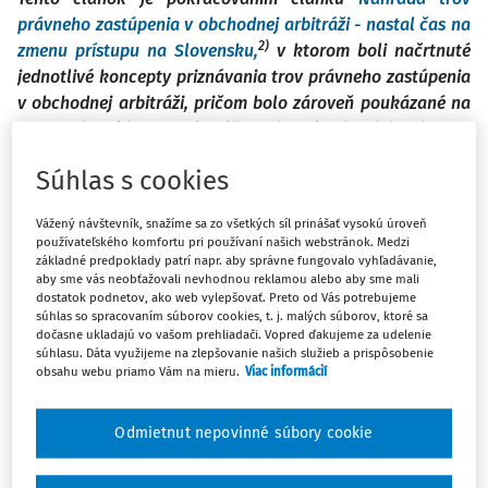
právneho zastúpenia v obchodnej arbitráži - nastal čas na
2)
zmenu prístupu na Slovensku,
v ktorom boli načrtnuté
jednotlivé koncepty priznávania trov právneho zastúpenia
v obchodnej arbitráži, pričom bolo zároveň poukázané na
postup, ktorý by sa mal aplikovať v prípade, ak je miestom
rozhodcovského konania Slovenská republika. Konkrétne
Súhlas s cookies
pravidlá pri určovaní náhrady trov právneho zastúpenia
však neboli bližšie analyzované. Z toho dôvodu tento
Vážený návštevník, snažíme sa zo všetkých síl prinášať vysokú úroveň
článok dopĺňa už spomenutý článok o uvedenú
používateľského komfortu pri používaní našich webstránok. Medzi
problematiku.
základné predpoklady patrí napr. aby správne fungovalo vyhľadávanie,
aby sme vás neobťažovali nevhodnou reklamou alebo aby sme mali
dostatok podnetov, ako web vylepšovať. Preto od Vás potrebujeme
súhlas so spracovaním súborov cookies, t. j. malých súborov, ktoré sa
dočasne ukladajú vo vašom prehliadači. Vopred ďakujeme za udelenie
1. Úvod
súhlasu. Dáta využijeme na zlepšovanie našich služieb a prispôsobenie
obsahu webu priamo Vám na mieru.
Viac informácií
1)
V súčasnosti
v medzinárodnej obchodnej arbitráži
neexistuje jednotný štandard, ako by mali rozhodcovské
Odmietnut nepovinné súbory cookie
súdy postupovať pri rozhodovaní o náhrade trov právneho
zastúpenia, a to aj napriek tomu, že väčšia právna istota by