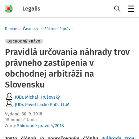
Legalis
Menu
Domov
Časopisy
Súkromné právo
OBCHODNÉ PRÁVO
Pravidlá určovania náhrady trov
právneho zastúpenia v
obchodnej arbitráži na
Slovensku
JUDr. Michal Hrušovský
JUDr. Pavel Lacko PhD., LL.M.
Vydané
:
30. 9. 2018
18 minút čítania
Zdroj
:
Súkromné právo 5/2018
Tento článok je pokračovaním článku
Náhrada trov