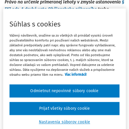
Právo na určenie primeranej lehoty v zmysle ustanovenia
§
517 ods. 1 druhá veta Občianskeho zákonníka
treba
považovať za majetkové právo, ktoré sa premlčuje vo
Súhlas s cookies
všeobecnej trojročnej premlčacej dobe, pričom
rozhodujúcim dňom pre počiatok plynutia tejto premlčacej
Vážený návštevník, snažíme sa zo všetkých síl prinášať vysokú úroveň
doby je deň, ktorý nasleduje po splatnosti peňažného
používateľského komfortu pri používaní našich webstránok. Medzi
dlhu.
základné predpoklady patrí napr. aby správne fungovalo vyhľadávanie,
aby sme vás neobťažovali nevhodnou reklamou alebo aby sme mali
dostatok podnetov, ako web vylepšovať. Preto od Vás potrebujeme
Rozsudok Najvyššieho súdu SR, sp. zn. 5 Cdo 29/2024
súhlas so spracovaním súborov cookies, t. j. malých súborov, ktoré sa
dočasne ukladajú vo vašom prehliadači. Vopred ďakujeme za udelenie
súhlasu. Dáta využijeme na zlepšovanie našich služieb a prispôsobenie
Skutkový stav
obsahu webu priamo Vám na mieru.
Viac informácií
Okresný súd
(ďalej aj "súd prvej inštancie") rozsudkom zo
Odmietnut nepovinné súbory cookie
14. júna 2018 určil, že žalobca v 1. rade je vlastníkom v
podiele 1/2 a spolu so žalovanou v 2. rade (správne
Máte predplatné?
Prihláste sa
žalobkyňou v 2. rade, pozn. dovolacieho súdu) sú
Prijať všetky súbory cookie
bezpodieloví spoluvlastníci v podiele 1/2 nehnuteľností.
Nastavenia súborov cookie
Okresný súd uviedol, že žalobcovia ako predávajúci a