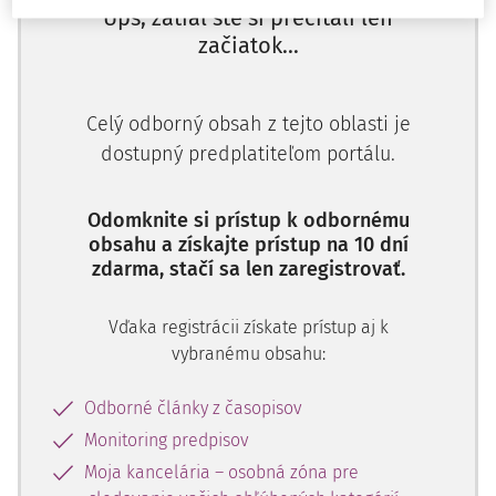
Ups, zatiaľ ste si prečítali len
oprávnení a žalovaní ako kupujúci a povinní uzatvorili
začiatok...
Kúpnu zmluvu a zmluvu o zriadení práva
zodpovedajúceho vecnému bremenu (ďalej aj "kúpna
zmluva"), predmetom ktorej bol prevod vlastníckeho
Celý odborný obsah z tejto oblasti je
práva žalobcov k špecifikovaným nehnuteľnostiam na
dostupný predplatiteľom portálu.
žalovaných, ktorí ich nadobudli do bezpodielového
spoluvlastníctva manželov. Podľa článku III. kúpnej
zmluvy dohodnutá kúpna cena mala byť vypla
Odomknite si prístup k odbornému
obsahu a získajte prístup na 10 dní
zdarma, stačí sa len zaregistrovať.
Vďaka registrácii získate prístup aj k
vybranému obsahu:
Odborné články z časopisov
Monitoring predpisov
Moja kancelária – osobná zóna pre