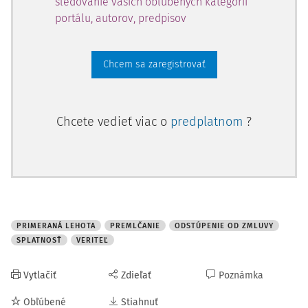
sledovanie vašich obľúbených kategórií
portálu, autorov, predpisov
Chcem sa zaregistrovať
Chcete vedieť viac o
predplatnom
?
PRIMERANÁ LEHOTA
PREMLČANIE
ODSTÚPENIE OD ZMLUVY
SPLATNOSŤ
VERITEĽ
Vytlačiť
Zdieľať
Poznámka
Obľúbené
Stiahnuť