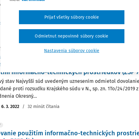
iedkov (ďalej len "ITP") agentom v obydlí možné bez vydania o
Prijať všetky súbory cookie
of. JUDr. Jozef Čentéš PhD.
,
JUDr. Samuel Marr PhD., LL.M.
:
6. 3. 2025
/
27 minút čítania
Odmietnut nepovinné súbory cookie
Y
Nastavenia súborov cookie
s na použitie informačno-technických prostried
a č. 166/2003 Z. z. o ochrane súkromia pred ne
tím informačno-technických prostriedkov (ZSP 7
vý stav Najvyšší súd uvedeným uznesením odmietol dovolani
odané proti rozsudku Krajského súdu v N., sp. zn. 1To/24/2019 z 
nenia Okresný...
:
6. 3. 2022
/
32 minút čítania
Y
vanie použitím informačno-technických prostri