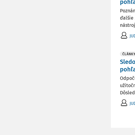
pohľa
Poznám
ďalšie
nástro
JU
ČLÁNK
Sledo
pohľa
Odpočú
užitoč
Dôsled
JU