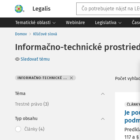
Legalis
Tematické oblasti
Webináre
Legislatíva
Čas
Domov
Kľúčové slová
Informačno-technické prostried
Sledovať tému
INFORMAČNO-TECHNICKÉ ...
Počet vyhľa
Téma
(3)
Trestné právo
ČLÁNK
Je po
Typ obsahu
podm
(4)
Články
Predkl
117 a 