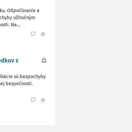
ku. Odpočúvanie a
ochyby užitočným
sti. Na...
edkov z
ikácie sú bezpochyby
nej bezpečnosti.