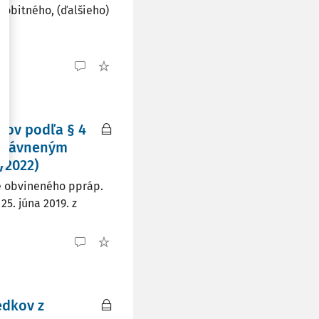
sobitného, (ďalšieho)
kov podľa § 4
oprávneným
/2022)
e obvineného ppráp.
25. júna 2019. z
edkov z