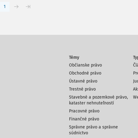
1
Témy
Ty
Občianske právo
Čl
Obchodné právo
Pr
Ústavné právo
Ju
Trestné právo
Ak
Stavebné a pozemkové právo,
We
kataster nehnuteľností
Pracovné právo
Finančné právo
Správne právo a správne
súdnictvo