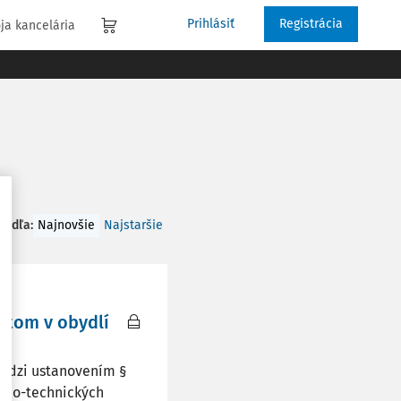
Prihlásiť
Registrácia
ja kancelária
 podľa
:
Najnovšie
Najstaršie
ntom v obydlí
medzi ustanovením §
ačno-technických