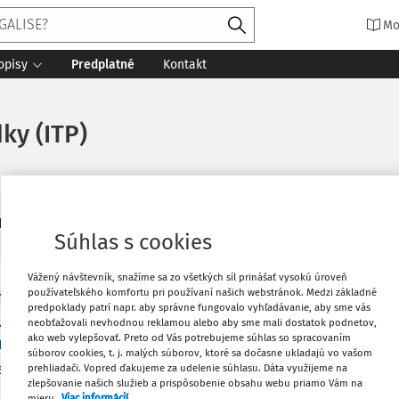
Mo
opisy
Predplatné
Kontakt
ky (ITP)
4
daných dokumentov:
Zoradiť
Súhlas s cookies
Vážený návštevník, snažíme sa zo všetkých síl prinášať vysokú úroveň
používateľského komfortu pri používaní našich webstránok. Medzi základné
Y
predpoklady patrí napr. aby správne fungovalo vyhľadávanie, aby sme vás
užitie informačno-technických prostriedkov age
neobťažovali nevhodnou reklamou alebo aby sme mali dostatok podnetov,
ako web vylepšovať. Preto od Vás potrebujeme súhlas so spracovaním
ienené vydaním osobitného (ďalšieho) príkazu?
súborov cookies, t. j. malých súborov, ktoré sa dočasne ukladajú vo vašom
adaným príspevkom jeho autori analyzujú pomer špeciality 
prehliadači. Vopred ďakujeme za udelenie súhlasu. Dáta využijeme na
zlepšovanie našich služieb a prispôsobenie obsahu webu priamo Vám na
§ 114 Trestného poriadku v tom kontexte, či je použitie inform
mieru.
Viac informácií