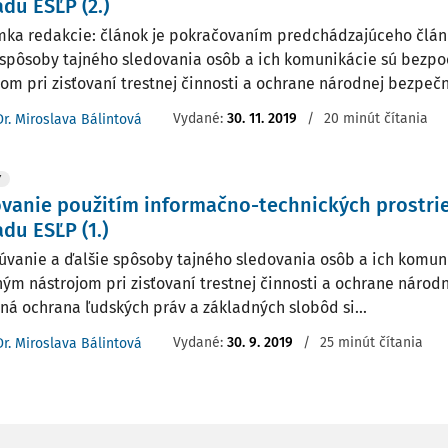
du ESĽP (2.)
ka redakcie: článok je pokračovaním predchádzajúceho člán
 spôsoby tajného sledovania osôb a ich komunikácie sú bezp
jom pri zisťovaní trestnej činnosti a ochrane národnej bezpečno
Vydané:
30. 11. 2019
/
20 minút čítania
Dr. Miroslava Bálintová
Y
vanie použitím informačno-technických prostri
du ESĽP (1.)
vanie a ďalšie spôsoby tajného sledovania osôb a ich komun
ným nástrojom pri zisťovaní trestnej činnosti a ochrane národ
ná ochrana ľudských práv a základných slobôd si...
Vydané:
30. 9. 2019
/
25 minút čítania
Dr. Miroslava Bálintová