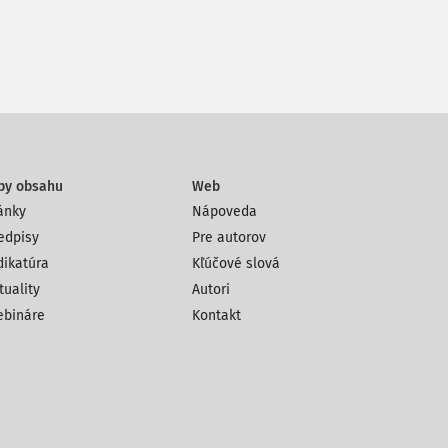
py obsahu
Web
ánky
Nápoveda
edpisy
Pre autorov
dikatúra
Kľúčové slová
tuality
Autori
bináre
Kontakt