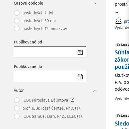
Časové obdobie
prostr
...
posledných 7 dní
posledných 30 dní
pr
Vydané
posledných 12 mesiacov
Publikované od
ČLÁNK
Súhla
zákon
použi
Publikované do
skutko
P. V. p
odôvod
Autor
Vydané
(2)
JUDr. Miroslava Bálintová
(1)
prof. JUDr. Jozef Čentéš, PhD.
(1)
JUDr. Samuel Marr, PhD., LL.M.
ČLÁNK
Sledo