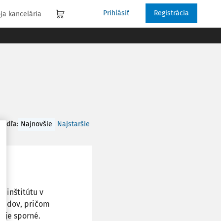
Prihlásiť
Registrácia
ja kancelária
 podľa
:
Najnovšie
Najstaršie
 inštitútu v
 súdov, pričom
i je sporné.