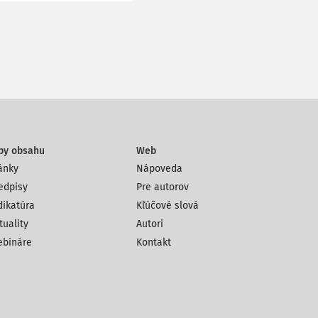
py obsahu
Web
ánky
Nápoveda
edpisy
Pre autorov
dikatúra
Kľúčové slová
tuality
Autori
bináre
Kontakt