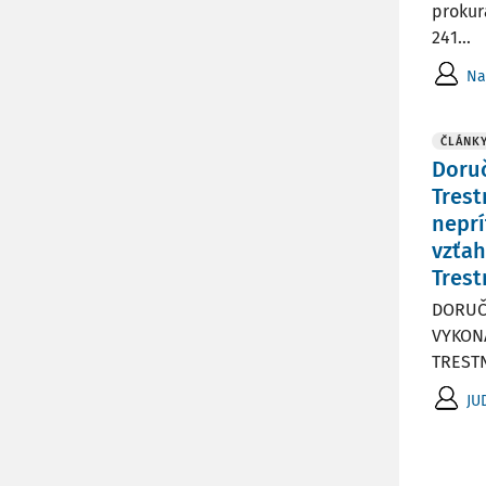
prokur
241...
Na
ČLÁNK
Doruč
Trest
neprí
vzťah
Tres
DORUČ
VYKON
TREST
JU