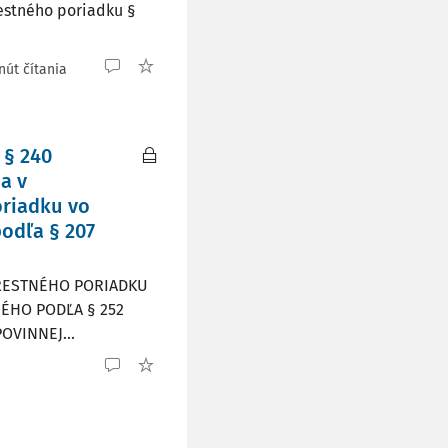
restného poriadku §
nút čítania
 § 240
a v
oriadku vo
odľa § 207
TRESTNÉHO PORIADKU
ÉHO PODĽA § 252
VINNEJ...