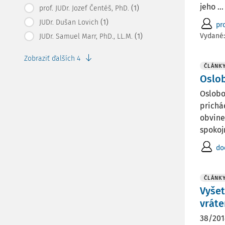
jeho ...
(1)
prof. JUDr. Jozef Čentéš, PhD.
(1)
JUDr. Dušan Lovich
pr
Vydané
(1)
JUDr. Samuel Marr, PhD., LL.M.
Zobraziť ďalších 4
ČLÁNK
Oslob
Oslobo
prichá
obvine
spokojn
do
ČLÁNK
Vyšet
vráte
38/201