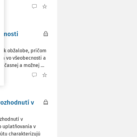
órnosti
cu k obžalobe, pričom
ia vo všeobecnosti a
účasnej a možnej ...
rozhodnutí v
ozhodnutí v
o uplatňovania v
tútu charakterizujú