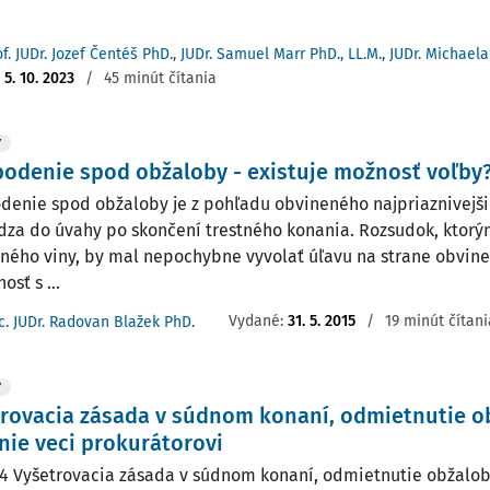
of. JUDr. Jozef Čentéš PhD.
,
JUDr. Samuel Marr PhD., LL.M.
,
JUDr. Michael
:
5. 10. 2023
/
45 minút čítania
Y
odenie spod obžaloby - existuje možnosť voľby
denie spod obžaloby je z pohľadu obvineného najpriaznivejši
dza do úvahy po skončení trestného konania. Rozsudok, ktorý
ného viny, by mal nepochybne vyvolať úľavu na strane obvine
osť s ...
Vydané:
31. 5. 2015
/
19 minút čítani
c. JUDr. Radovan Blažek PhD.
Y
rovacia zásada v súdnom konaní, odmietnutie o
nie veci prokurátorovi
4 Vyšetrovacia zásada v súdnom konaní, odmietnutie obžaloby