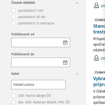
Časové obdobie
JU
posledných 7 dní
posledných 30 dní
ČLÁNK
posledných 12 mesiacov
Stano
tres
Publikované od
Príspe
spočia
násled
Publikované do
JU
ČLÁNK
Autor
Vybra
príp
V člán
(1)
JUDr. Martin Bargel
prípra
(1)
doc. JUDr. Radovan Blažek, PhD.
aplika