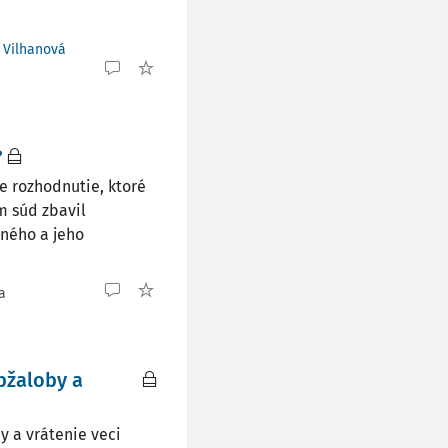
a Vilhanová
?
e rozhodnutie, ktoré
m súd zbavil
ného a jeho
a
bžaloby a
 a vrátenie veci