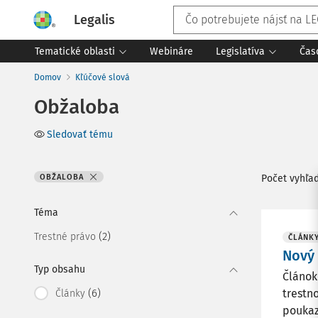
Legalis
Tematické oblasti
Webináre
Legislatíva
Čas
Domov
Kľúčové slová
Obžaloba
Sledovať tému
OBŽALOBA
Počet vyhľa
Téma
(2)
Trestné právo
ČLÁNK
Nový 
Typ obsahu
Článok
(6)
trestn
Články
poukaz