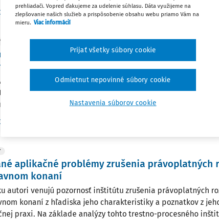
prehliadači. Vopred ďakujeme za udelenie súhlasu. Dáta využijeme na
Vydané:
6. 3. 2025
/
31 minút čítania
Dr. Peter Šamko
zlepšovanie našich služieb a prispôsobenie obsahu webu priamo Vám na
mieru.
Viac informácií
Y
Prijať všetky súbory cookie
visko obhajcu k obžalobe z pohľadu kontradikt
tného konania
Odmietnut nepovinné súbory cookie
vok sa zameriava na problematiku inštitútu stanoviska obhaj
tku sa venuje problematike kontradiktórnosti trestného konan
Nastavenia súborov cookie
ne sa zameriava na stanovisko obhajcu k obžalobe z pohľadu s
Vydané:
14. 6. 2024
/
32 minút čítania
Dr. Dušan Lovich
Y
né aplikačné problémy zrušenia právoplatných 
ravnom konaní
ku autori venujú pozornosť inštitútu zrušenia právoplatných r
vnom konaní z hľadiska jeho charakteristiky a poznatkov z jeh
čnej praxi. Na základe analýzy tohto trestno-procesného inšti