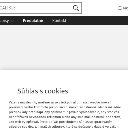
Mo
opisy
Predplatné
Kontakt
6
daných dokumentov:
Zoradiť
Súhlas s cookies
Y
inštitút prijatia obžaloby v trestnom konaní
Vážený návštevník, snažíme sa zo všetkých síl prinášať vysokú úroveň
používateľského komfortu pri používaní našich webstránok. Medzi základné
 sa zameriava na základný výklad prijatia obžaloby ako nového
predpoklady patrí napr. aby správne fungovalo vyhľadávanie, aby sme vás
neobťažovali nevhodnou reklamou alebo aby sme mali dostatok podnetov,
om práve procesnom, a to na podklade rozhodovacej činnosti
ako web vylepšovať. Preto od Vás potrebujeme súhlas so spracovaním
uje aj na vybrané aplikačné problémy, ktorých riešenie v prax
súborov cookies, t. j. malých súborov, ktoré sa dočasne ukladajú vo vašom