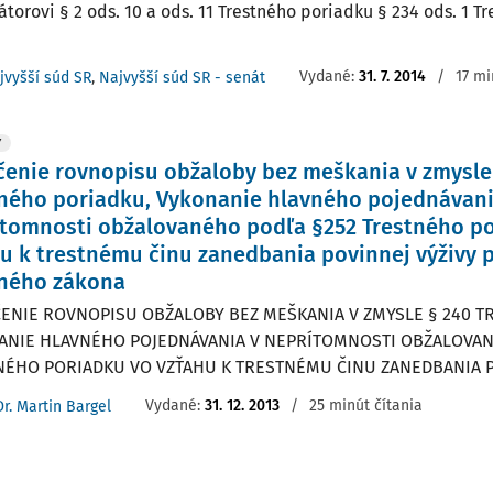
átorovi § 2 ods. 10 a ods. 11 Trestného poriadku § 234 ods. 1 T
Vydané:
31. 7. 2014
/
17 mi
jvyšší súd SR
,
Najvyšší súd SR - senát
Y
enie rovnopisu obžaloby bez meškania v zmysle
ného poriadku, Vykonanie hlavného pojednávani
tomnosti obžalovaného podľa §252 Trestného p
u k trestnému činu zanedbania povinnej výživy p
tného zákona
ENIE ROVNOPISU OBŽALOBY BEZ MEŠKANIA V ZMYSLE § 240 
ANIE HLAVNÉHO POJEDNÁVANIA V NEPRÍTOMNOSTI OBŽALOVAN
NÉHO PORIADKU VO VZŤAHU K TRESTNÉMU ČINU ZANEDBANIA PO
Vydané:
31. 12. 2013
/
25 minút čítania
Dr. Martin Bargel