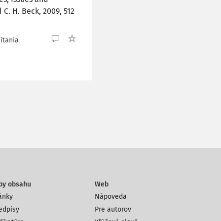
C. H. Beck, 2009, 512
ítania
py obsahu
Web
ánky
Nápoveda
edpisy
Pre autorov