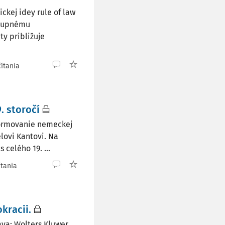
kej idey rule of law
ostupnému
y približuje
čítania
. storočí
 formovanie nemeckej
lovi Kantovi. Na
celého 19. ...
ítania
kracii.
ava: Wolters Kluwer,