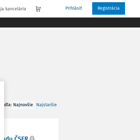
Prihlásiť
Registrácia
ja kancelária
 podľa
:
Najnovšie
Najstaršie
 súdu ČSFR