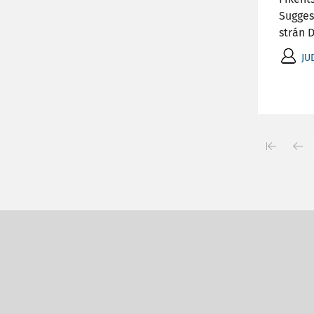
Sugges
strán D
JU