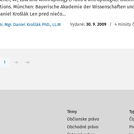
tions. München: Bayerische Akademie der Wissenschaften und 
aniel Krošlák Len pred niečo...
Vydané:
30. 9. 2009
/
4 minúty č
Dr. Mgr. Daniel Krošlák PhD., LL.M
1
Témy
Ty
Občianske právo
Čl
Obchodné právo
Pr