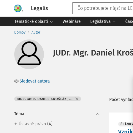
Legalis
Tematické oblasti
Webináre
Legislatíva
Čas
Domov
Autori
JUDr. Mgr. Daniel Kroš
Sledovať autora
JUDR. MGR. DANIEL KROŠLÁK, ...
Počet vyhľa
Téma
(4)
Ústavné právo
ČLÁNK
Vznik