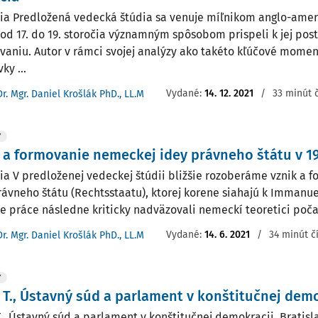
ia Predložená vedecká štúdia sa venuje míľnikom anglo-americ
é od 17. do 19. storočia významným spôsobom prispeli k jej p
vaniu. Autor v rámci svojej analýzy ako takéto kľúčové moment
ky ...
Vydané:
14. 12. 2021
/
33 minút 
Dr. Mgr. Daniel Krošlák PhD., LL.M
Y
 a formovanie nemeckej idey právneho štátu v 19
ia V predloženej vedeckej štúdii bližšie rozoberáme vznik a
rávneho štátu (Rechtsstaatu), ktorej korene siahajú k Immanue
e práce následne kriticky nadväzovali nemeckí teoretici počas 
Vydané:
14. 6. 2021
/
34 minút č
Dr. Mgr. Daniel Krošlák PhD., LL.M
Y
, T., Ústavný súd a parlament v konštitučnej demo
 T., Ústavný súd a parlament v konštitučnej demokracii. Bratisl