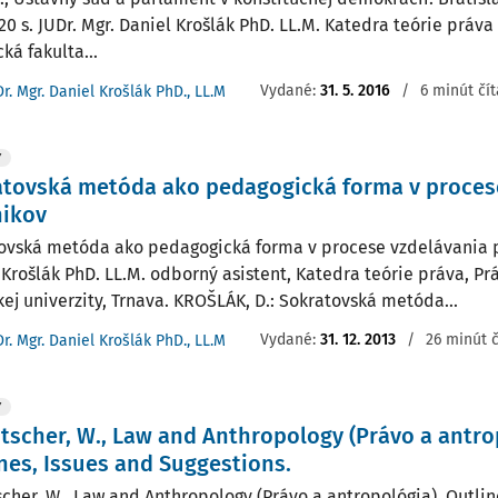
220 s. JUDr. Mgr. Daniel Krošlák PhD. LL.M. Katedra teórie práv
ká fakulta...
Vydané:
31. 5. 2016
/
6 minút čí
Dr. Mgr. Daniel Krošlák PhD., LL.M
Y
atovská metóda ako pedagogická forma v proces
nikov
ovská metóda ako pedagogická forma v procese vzdelávania p
 Krošlák PhD. LL.M. odborný asistent, Katedra teórie práva, Pr
kej univerzity, Trnava. KROŠLÁK, D.: Sokratovská metóda...
Vydané:
31. 12. 2013
/
26 minút č
Dr. Mgr. Daniel Krošlák PhD., LL.M
Y
tscher, W., Law and Anthropology (Právo a antro
nes, Issues and Suggestions.
scher, W., Law and Anthropology (Právo a antropológia). Outlin