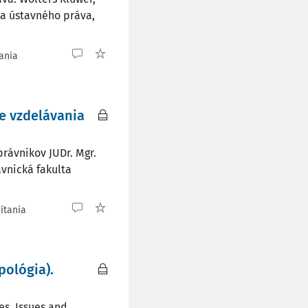
a a ústavného práva,
tania
e vzdelávania
rávnikov JUDr. Mgr.
ávnická fakulta
ítania
pológia).
es, Issues and