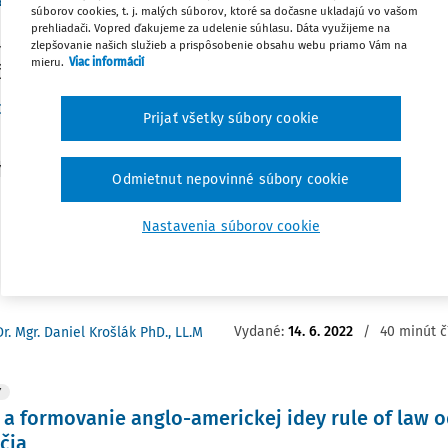
súborov cookies, t. j. malých súborov, ktoré sa dočasne ukladajú vo vašom
ia Štúdia sa venuje krátkej, ale pomerne významnej epizóde v
prehliadači. Vopred ďakujeme za udelenie súhlasu. Dáta využijeme na
zlepšovanie našich služieb a prispôsobenie obsahu webu priamo Vám na
na území Slovenskej republiky, konkrétne rozboru obnovy úst
mieru.
Viac informácií
eskej a Slovenskej Federatívnej Republiky (ČSFR). Autor približ
Vydané:
14. 6. 2023
/
34 minút č
Dr. Mgr. Daniel Krošlák PhD., LL.M
Prijať všetky súbory cookie
Y
Odmietnut nepovinné súbory cookie
rne konflikty a právo
ia Príspevok sa zaoberá najmä otázkou, či by mali inštitúcie, 
Nastavenia súborov cookie
 súdy), nejakým spôsobom zohľadňovať aj kultúrne pozadie os
tá právna úprava týka. Autor svoju analýzu danej problemati
Vydané:
14. 6. 2022
/
40 minút č
Dr. Mgr. Daniel Krošlák PhD., LL.M
Y
 a formovanie anglo-americkej idey rule of law od
čia