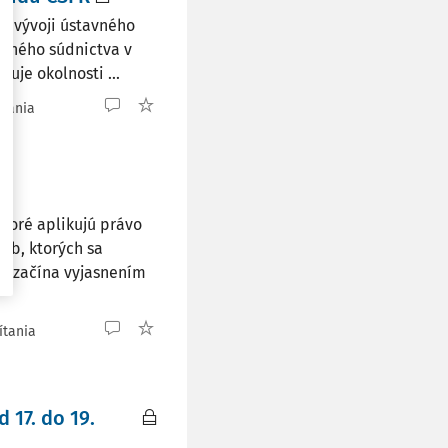
o vývoji ústavného
avného súdnictva v
uje okolnosti ...
ítania
ktoré aplikujú právo
ôb, ktorých sa
ky začína vyjasnením
ítania
 17. do 19.