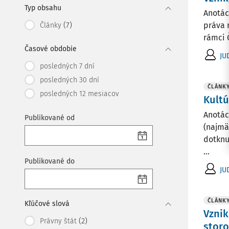
Typ obsahu
Anotác
(7)
práva 
Články
rámci Č
Časové obdobie
JU
posledných 7 dní
posledných 30 dní
ČLÁNK
posledných 12 mesiacov
Kultú
Anotác
Publikované od
(najmä
dotknu
...
Publikované do
JU
ČLÁNK
Kľúčové slová
Vznik
(2)
Právny štát
storo