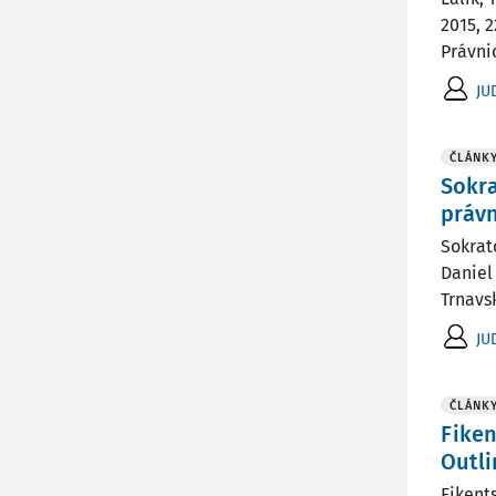
2015, 
Právnic
JU
ČLÁNK
Sokr
práv
Sokrat
Daniel
Trnavs
JU
ČLÁNK
Fiken
Outli
Fikent