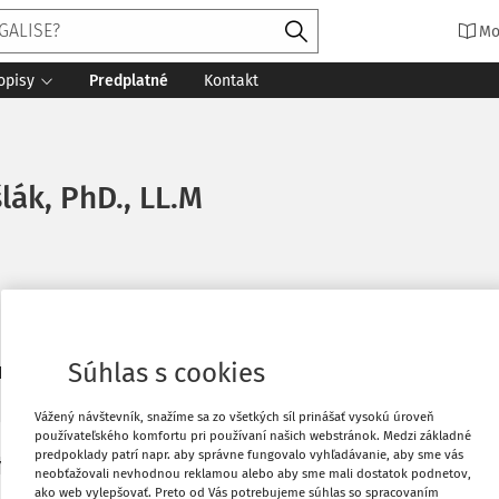
Mo
opisy
Predplatné
Kontakt
lák, PhD., LL.M
Súhlas s cookies
7
daných dokumentov:
Zoradiť
Vážený návštevník, snažíme sa zo všetkých síl prinášať vysokú úroveň
používateľského komfortu pri používaní našich webstránok. Medzi základné
predpoklady patrí napr. aby správne fungovalo vyhľadávanie, aby sme vás
Y
neobťažovali nevhodnou reklamou alebo aby sme mali dostatok podnetov,
, fungovanie a rozhodovacia činnosť Ústavného
ako web vylepšovať. Preto od Vás potrebujeme súhlas so spracovaním