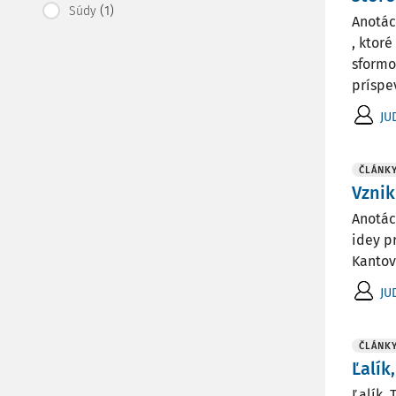
(1)
Súdy
Anotác
, ktor
sformo
príspev
JU
ČLÁNK
Vznik
Anotác
idey p
Kantov
JU
ČLÁNK
Ľalík
Ľalík,