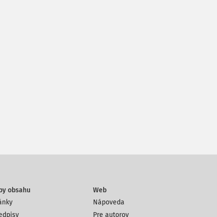
py obsahu
Web
ánky
Nápoveda
edpisy
Pre autorov