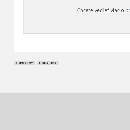
Chcete vedieť viac o
p
OBVINENÝ
OBHAJOBA