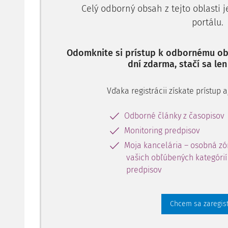
Skutkový stav:
Celý odborný obsah z tejto oblasti 
portálu.
Krajský súd podľa § 194 ods. 1 písm. a) TP zrušil uzn
2008 a podľa § 79 ods. 1 TP obvineného I. Š. prepusti
Odomknite si prístup k odbornému obs
dní zdarma, stačí sa len
Vďaka registrácii získate prístup
Odborné články z časopisov
Monitoring predpisov
Moja kancelária – osobná zó
vašich obľúbených kategórií 
predpisov
Chcem sa zaregis