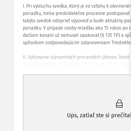
I. Pri výsluchu svedka, ktorý je vo vzťahu k obvine
poriadku, treba predvídateľne procesne postupovať
takýto svedok odoprieť výpoveď a bude aktuálny pos
poriadku. V prípade osoby mladšej ako 15 rokov po o
ďalšom konaní už nemusel opakovať (§ 135 TP) a sp
spôsobom zodpovedajúcim ustanoveniam Trestného
II. Vykonanie významných procesných úkonov, ktoré
neopakovateľné, spôsobom, ktorý znemožňuje, resp
obvineného na obhajobu je podstatnou chybou kona
zákonného práva obvineného na obhajobu. Takto z
dôkazy získané zákonným spôsobom a pri nedostatk
materiálnu podmienku väzby, nie je priestor ani na 
(§ 71 ods. 1 Trestného poriadku).
Ups, zatiaľ ste si prečíta
UZNESENIE
KRAJSKÉHO SÚDU ŽILINA
1 TPO 31/2008