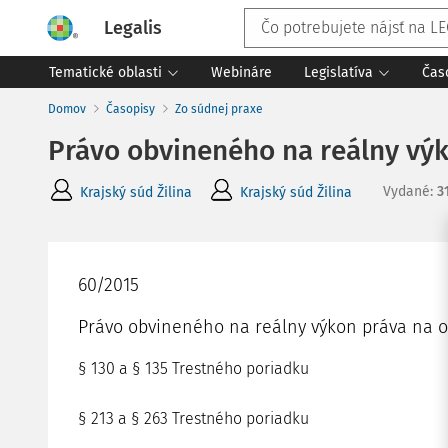
Legalis
Tematické oblasti
Webináre
Legislatíva
Čas
Domov
Časopisy
Zo súdnej praxe
Právo obvineného na reálny vý
Vydané
:
3
Krajský súd Žilina
Krajský súd Žilina
60/2015
Právo obvineného na reálny výkon práva na 
§ 130 a § 135 Trestného poriadku
§ 213 a § 263 Trestného poriadku