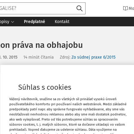
Mo
opisy
Predplatné
Kontakt
kon práva na obhajobu
1. 10. 2015
14 minút čítania
Zdroj
:
Zo súdnej praxe 6/2015
Vytlačiť
Súhlas s cookies
obhajobu
Vážený návštevník, snažíme sa zo všetkých síl prinášať vysokú úroveň
Obľúbené
používateľského komfortu pri používaní našich webstránok. Medzi základné
predpoklady patrí napr. aby správne fungovalo vyhľadávanie, aby sme vás
neobťažovali nevhodnou reklamou alebo aby sme mali dostatok podnetov,
ako web vylepšovať. Preto od Vás potrebujeme súhlas so spracovaním
Zdieľať
súborov cookies, t. j. malých súborov, ktoré sa dočasne ukladajú vo vašom
prehliadači. Vopred ďakujeme za udelenie súhlasu. Dáta využijeme na