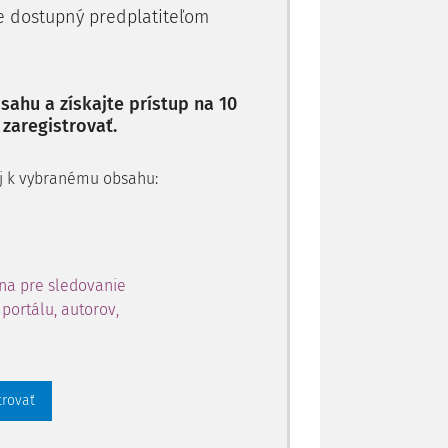
je dostupný predplatiteľom
esenie Okresného súdu v Č. z 25. apríla
l z väzby na slobodu.
ahu a získajte prístup na 10
 zaregistrovať.
 aj k vybranému obsahu:
na pre sledovanie
portálu, autorov,
trovať