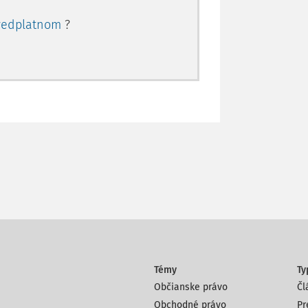
redplatnom
?
Témy
Ty
Občianske právo
Čl
Obchodné právo
Pr