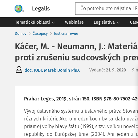
Legalis
Tematické oblasti
Webináre
Legislatíva
Čas
Domov
Časopisy
Justičná revue
Káčer, M. - Neumann, J.: Materi
proti zrušeniu sudcovských pre
Vydané
:
21. 9. 2020
9 
doc. JUDr. Marek Domin PhD.
Praha : Leges, 2019, strán 150, ISBN 978-80-7502-4
Vývoj ústavného systému a ústavného práva Sloven
rôznych kritérií. Ako o medzníkoch by sa dalo uvaž
priamej voľby hlavy štátu (1999), s tzv. veľkou nove
republiky do Európskej únie (2004). Ani jeden z