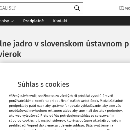
Mo
opisy
Predplatné
Kontakt
álne jadro v slovenskom ústavnom p
vierok
minút čítania
Zdroj
:
Justičná revue 8-9/2020
Súhlas s cookies
Vytlačiť
26-8
Vážený návštevník, snažíme sa zo všetkých síl prinášať vysokú úroveň
používateľského komfortu pri používaní našich webstránok. Medzi základné
skej republiky možno periodizovať podľa
predpoklady patrí napr. aby správne fungovalo vyhľadávanie, aby sme vás
Obľúbené
neobťažovali nevhodnou reklamou alebo aby sme mali dostatok podnetov,
ovať napríklad v súvislosti so zavedením
ako web vylepšovať. Preto od Vás potrebujeme súhlas so spracovaním
lou Ústavy (2001) či so vstupom Slovenskej
súborov cookies, t. j. malých súborov, ktoré sa dočasne ukladajú vo vašom
prehliadači. Vopred ďakujeme za udelenie súhlasu. Dáta využijeme na
 uvedených príkladov však, podľa môjho
Zdieľať