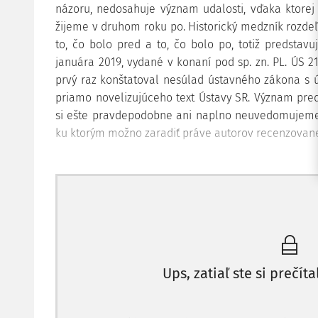
názoru, nedosahuje význam udalosti, vďaka ktorej
žijeme v druhom roku po. Historický medzník rozde
to, čo bolo pred a to, čo bolo po, totiž predstav
januára 2019, vydané v konaní pod sp. zn. PL. ÚS 2
prvý raz konštatoval nesúlad ústavného zákona s 
priamo novelizujúceho text Ústavy SR. Význam pre
si ešte pravdepodobne ani naplno neuvedomujeme, c
ku ktorým možno zaradiť práve autorov recenzovane
Ups, zatiaľ ste si prečíta