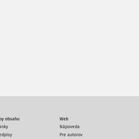
py obsahu
Web
ánky
Nápoveda
edpisy
Pre autorov