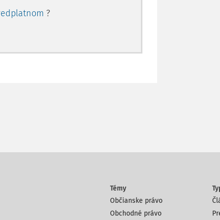
redplatnom
?
Témy
Ty
Občianske právo
Čl
Obchodné právo
Pr