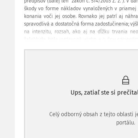
predpisov (ďalej len "zákon č. 514/2003 Z. z."). V 
škody vo forme nákladov vynaložených v priamej p
konania voči jej osobe. Rovnako jej patrí aj náh
spravodlivá a dostatočná forma zadosťučinenia; výšk
na intenzitu, rozsah, ako aj na dĺžku trvania ne
žalobkyňa bola vystavená väzbe a s ňou spojeném
takmer tri mesiace, v dôsledku ktorej bola nútená p
Ups, zatiaľ ste si prečíta
Celý odborný obsah z tejto oblasti 
portálu.