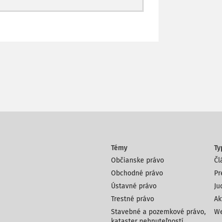
Témy
Ty
Občianske právo
Čl
Obchodné právo
Pr
Ústavné právo
Ju
Trestné právo
Ak
Stavebné a pozemkové právo,
We
kataster nehnuteľností