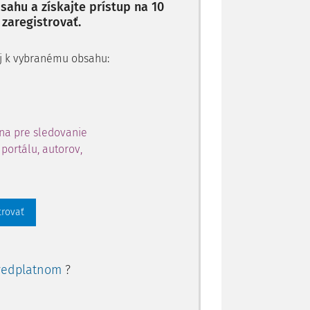
ahu a získajte prístup na 10
 zaregistrovať.
 aj k vybranému obsahu:
na pre sledovanie
portálu, autorov,
trovať
redplatnom
?