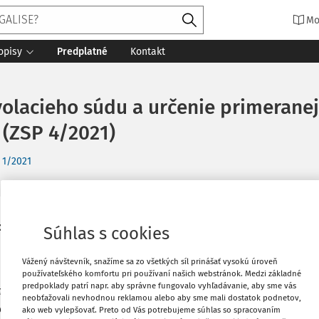
Mo
opisy
Predplatné
Kontakt
olacieho súdu a určenie primerane
 (ZSP 4/2021)
 1/2021
Vytlačiť
škodu spôsobenú pri výkone verejnej
Súhlas s cookies
u
Vážený návštevník, snažíme sa zo všetkých síl prinášať vysokú úroveň
Obľúbené
používateľského komfortu pri používaní našich webstránok. Medzi základné
predpoklady patrí napr. aby správne fungovalo vyhľadávanie, aby sme vás
my konkrétnou sumou je vždy závislé od
neobťažovali nevhodnou reklamou alebo aby sme mali dostatok podnetov,
ečných okolností každej prerokovávanej
ako web vylepšovať. Preto od Vás potrebujeme súhlas so spracovaním
Zdieľať