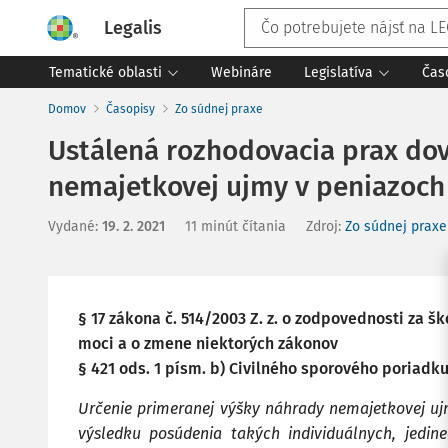
Legalis
Tematické oblasti
Webináre
Legislatíva
Čas
Domov
Časopisy
Zo súdnej praxe
Ustálená rozhodovacia prax dov
nemajetkovej ujmy v peniazoch
Vydané
:
19. 2. 2021
11 minút čítania
Zdroj
:
Zo súdnej praxe
§ 17 zákona č. 514/2003 Z. z. o zodpovednosti za 
moci a o zmene niektorých zákonov
§ 421 ods. 1 písm. b) Civilného sporového poriadk
Určenie primeranej výšky náhrady nemajetkovej uj
výsledku posúdenia takých individuálnych, jedin