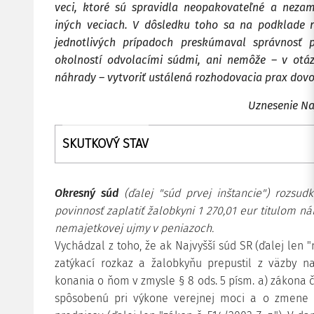
veci, ktoré sú spravidla neopakovateľné a nezam
iných veciach. V dôsledku toho sa na podklade r
jednotlivých prípadoch preskúmaval správnosť 
okolností odvolacími súdmi, ani nemôže – v otáz
náhrady – vytvoriť ustálená rozhodovacia prax dovo
Uznesenie Na
SKUTKOVÝ STAV
Okresný súd
(ďalej "súd prvej inštancie") rozsud
povinnosť zaplatiť žalobkyni 1 270,01 eur titulom n
nemajetkovej ujmy v peniazoch.
Vychádzal z toho, že ak Najvyšší súd SR (ďalej len 
zatýkací rozkaz a žalobkyňu prepustil z väzby n
konania o ňom v zmysle § 8 ods. 5 písm. a) zákona č
spôsobenú pri výkone verejnej moci a o zmene n