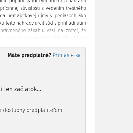
danom prípade žalobkyni prináleží náhrada
ríčinnej súvislosti s vedením trestného
rada nemajetkovej ujmy v peniazoch ako
u tejto náhrady určil súd s prihliadnutím
oprávneného zásahu. Vzal na zreteľ, že
u obmedzeniu osobnej slobody v trvaní
režívať strach o svoje maloleté det
Máte predplatné?
Prihláste sa
li len začiatok...
je dostupný predplatiteľom