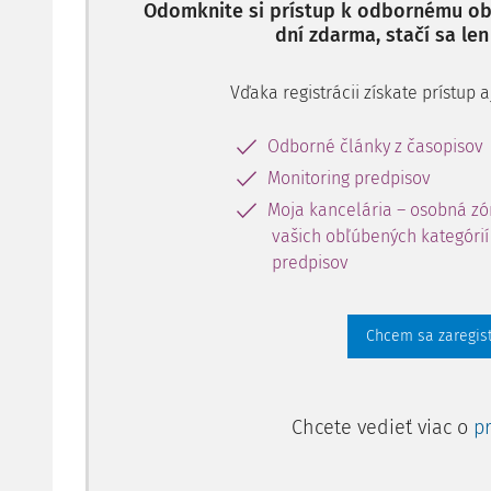
Odomknite si prístup k odbornému obs
dní zdarma, stačí sa len
Vďaka registrácii získate prístup
Odborné články z časopisov
Monitoring predpisov
Moja kancelária – osobná zó
vašich obľúbených kategórií 
predpisov
Chcem sa zaregis
Chcete vedieť viac o
p