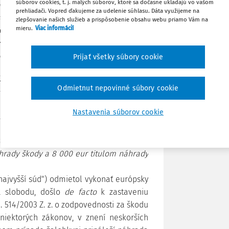
súborov cookies, t. j. malých súborov, ktoré sa dočasne ukladajú vo vašom
eniteľné s okolnosťami relevantnými v
prehliadači. Vopred ďakujeme za udelenie súhlasu. Dáta využijeme na
ozhodnutí dovolacieho súdu, ktorými v
zlepšovanie našich služieb a prispôsobenie obsahu webu priamo Vám na
Stiahnuť
mieru.
Viac informácií
posúdenia takto vysoko individuálnych
ke primeranosti konkrétnej výšky tejto
Poznámka
lacieho súdu.
Prijať všetky súbory cookie
jvyššieho súdu SR, sp. zn. 7 Cdo 204/2018
Odmietnut nepovinné súbory cookie
Nastavenia súborov cookie
kom z 12. januára 2015 uložil žalovanej
áhrady škody a 8 000 eur titulom náhrady
"najvyšší súd") odmietol vykonať európsky
a slobodu, došlo
de facto
k zastaveniu
. 514/2003 Z. z. o zodpovednosti za škodu
iektorých zákonov, v znení neskorších