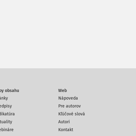
py obsahu
Web
ánky
Nápoveda
edpisy
Pre autorov
dikatúra
Kľúčové slová
tuality
Autori
bináre
Kontakt