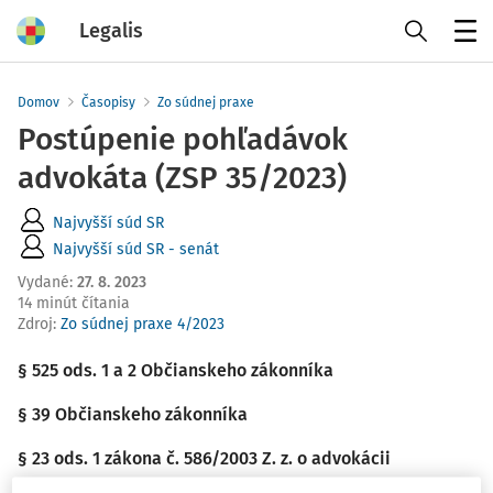
Legalis
Menu
Domov
Časopisy
Zo súdnej praxe
Postúpenie pohľadávok
advokáta (ZSP 35/2023)
Najvyšší súd SR
Najvyšší súd SR - senát
Vydané
:
27. 8. 2023
14 minút čítania
Zdroj
:
Zo súdnej praxe 4/2023
§ 525 ods. 1 a 2 Občianskeho zákonníka
§ 39 Občianskeho zákonníka
§ 23 ods. 1 zákona č. 586/2003 Z. z. o advokácii