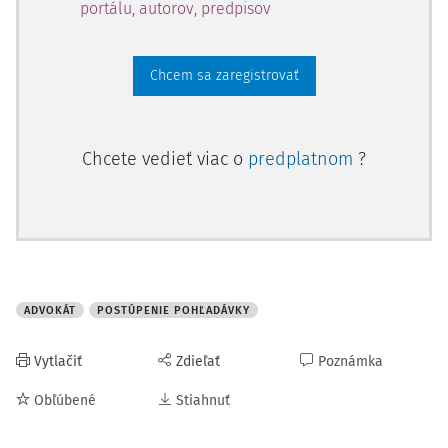
na euroadvokáta sa v zmysle zákona č.
portálu, autorov, predpisov
Chcem sa zaregistrovať
Chcete vedieť viac o
predplatnom
?
ADVOKÁT
POSTÚPENIE POHĽADÁVKY
Vytlačiť
Zdieľať
Poznámka
Obľúbené
Stiahnuť