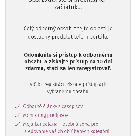
začiatok...
Žalobca si uplatnil pohľadávku na zaplatenie odmeny za
Celý odborný obsah z tejto oblasti je
právne služby, ktorú nadobudol na základe písomnej
dostupný predplatiteľom portálu.
zmluvy o postúpení pohľadávky z 12. januára 2018 od
euroadvokáta Mgr. P.S. Euroadvokát so žalovaným 21.
apríla 2011 uzatvoril zmluvu o poskytovaní právnych
Odomknite si prístup k odbornému
obsahu a získajte prístup na 10 dní
služieb, pričom odmena advokáta bola dohodnutá ako
zdarma, stačí sa len zaregistrovať.
mesačná paušálna odmena. Dňa 19. marca 2013 bol medzi
euroadvokátom a oboma žalovanými uzatvorený Dodatok
Vďaka registrácii získate prístup aj k
č. 1 k zmluve, v zmysle ktorého sa klientom podľa zmluvy
vybranému obsahu:
stal namiesto žalovaného 2) žalovaný 1) (ďalej v texte už
len žalovaný). Žalovaní sa v konaní bránili tvrdením, že
Odborné články z časopisov
právny úkon postúpenia predmetnej pohľadávky odporuje
zákonu, preto je v zmysle
Monitoring predpisov
§ 39 Občianskeho zákonníka
(ďalej aj "OZ") neplatný a žalobca nie je v danom konaní
Moja kancelária – osobná zóna pre
aktívne vecne legitimovaný. Súd prvej inštancie uviedol, že
sledovanie vašich obľúbených kategórií