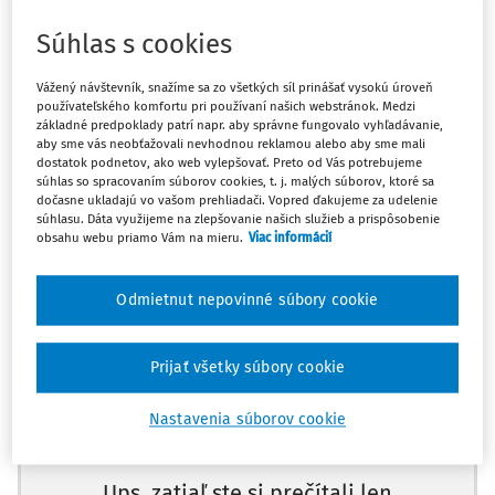
§ 38 ods. 1, 2 zákona č. 586/2003 Z. z. o advokácii
Súhlas s cookies
Zmluva o postúpení pohľadávok vzniknutých advokátovi
za poskytovanie právnych služieb podľa zákona
Vážený návštevník, snažíme sa zo všetkých síl prinášať vysokú úroveň
č. 586/2003 Z. z. o advokácii na tretiu osobu, neviazanú
používateľského komfortu pri používaní našich webstránok. Medzi
základné predpoklady patrí napr. aby správne fungovalo vyhľadávanie,
povinnosťou mlčanlivosti, je podľa § 39 OZ neplatným
aby sme vás neobťažovali nevhodnou reklamou alebo aby sme mali
právnym úkonom, ak nebol advokát povinnosti
dostatok podnetov, ako web vylepšovať. Preto od Vás potrebujeme
súhlas so spracovaním súborov cookies, t. j. malých súborov, ktoré sa
mlčanlivosti klientom zbavený.
dočasne ukladajú vo vašom prehliadači. Vopred ďakujeme za udelenie
súhlasu. Dáta využijeme na zlepšovanie našich služieb a prispôsobenie
Rozhodnutie Najvyššieho súdu SR, sp. zn. 4/Obdo/78/2021
obsahu webu priamo Vám na mieru.
Viac informácií
SKUTKOVÝ STAV
Odmietnut nepovinné súbory cookie
Máte predplatné?
Prihláste sa
Prijať všetky súbory cookie
Nastavenia súborov cookie
Súd prvej inštancie
rozsudkom z 13. septembra 2019 žalobu o
zaplatenie pohľadávky pochádzajúcej z poskytnutých
Ups, zatiaľ ste si prečítali len
právnych služieb zamietol.