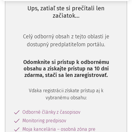
Marko Bošnjak,
Ups, zatiaľ ste si prečítali len
predseda,
Péter Paczolay,
začiatok...
Alena Poláčková,
Letif Huseynov,
Celý odborný obsah z tejto oblasti je
Ivana Jelič,
dostupný predplatiteľom portálu.
Erik Wennerstrom,
Raffaele Sabato,
sudcovia,
Odomknite si prístup k odbornému
a Liv Tigerstedt,
zástupkyňa tajomníka sekcie,
obsahu a získajte prístup na 10 dní
zdarma, stačí sa len zaregistrovať.
berúc do úvahy:
sťažnosť (č. 19990/20) proti Slovenskej republike, podanú
Vďaka registrácii získate prístup aj k
na Súd podľa článku 34
Dohovoru o ochrane ľudských
vybranému obsahu:
práv a základných slobôd
(ďalej len "Dohovor")
slovenským štátnym občanom, pánom Erikom Adamčom
Odborné články z časopisov
(ďalej len "sťažovateľ"), 27. apríla 2020;
Monitoring predpisov
rozhodnutie oznámiť sťažnosť vláde Slovenskej republiky
Moja kancelária – osobná zóna pre