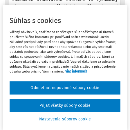
miere na usvedčujúcich dôkazoch od
spolupáchateľov v rámci ich spolupráce s
vyšetrovateľmi a prokurátormi výmenou za
Súhlas s cookies
beztrestnosť alebo iné výhody • samoúčelná
motivácia na strane spolupáchateľov nemohla
Vážený návštevník, snažíme sa zo všetkých síl prinášať vysokú úroveň
používateľského komfortu pri používaní našich webstránok. Medzi
byť vylúčená • žiadna zrejmá individuálna
základné predpoklady patrí napr. aby správne fungovalo vyhľadávanie,
pozornosť venovaná zo strany vnútroštátnych
aby sme vás neobťažovali nevhodnou reklamou alebo aby sme mali
súdov rozsahu a charakteru získaných výhod •
dostatok podnetov, ako web vylepšovať. Preto od Vás potrebujeme
opretie sa o napadnuté dôkazy, založené na
súhlas so spracovaním súborov cookies, t. j. malých súborov, ktoré sa
dočasne ukladajú vo vašom prehliadači. Vopred ďakujeme za udelenie
nedostatočnom odôvodnení a bez
súhlasu. Dáta využijeme na zlepšovanie našich služieb a prispôsobenie
sprevádzajúcich primeraných záruk
obsahu webu priamo Vám na mieru.
Viac informácií
Odmietnut nepovinné súbory cookie
Máte predplatné?
Prihláste sa
Prijať všetky súbory cookie
V prípade Erik Adamčo proti Slovenskej republike,
Európsky súd pre ľudské práva (prvá sekcia), zasadajúc
Nastavenia súborov cookie
ako komora v zložení: