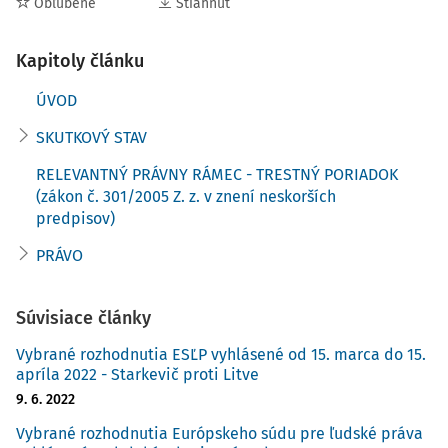
Obľúbené
Stiahnuť
svedkovia alebo hovorovo "kajúcnici". Sťažnosť vyvoláva
otázky podľa článku 6 Dohovoru.
Kapitoly článku
SKUTKOVÝ STAV
ÚVOD
SKUTKOVÝ STAV
2. Sťažovateľ sa narodil v roku 1976 a v súčasnosti je vo
výkone trestu odňatia slobody v Dubnici nad Váhom.
RELEVANTNÝ PRÁVNY RÁMEC - TRESTNÝ PORIADOK
Zastupoval ho pán M. Kuzma, advokát pôsobiaci v
(zákon č. 301/2005 Z. z. v znení neskorších
Košiciach.
predpisov)
PRÁVO
3. Vládu zastupovala jej zástupkyňa, pani M. Bálintová.
4. Skutkové okolnosti prípadu možno zhrnúť takto.
Súvisiace články
Vybrané rozhodnutia ESĽP vyhlásené od 15. marca do 15.
I. POZADIE
apríla 2022 - Starkevič proti Litve
5. Ako neskôr zistili súdy, v roku 1997 došlo v blízkosti
9. 6. 2022
horského priechodu na strednom Slovensku k usmrteniu
Vybrané rozhodnutia Európskeho súdu pre ľudské práva
fyzickej osoby A. Niekoľko ľudí na čele s B. sa priamo