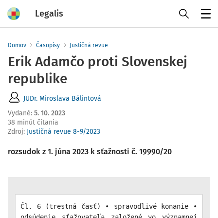
Legalis
Menu
Domov
Časopisy
Justičná revue
Erik Adamčo proti Slovenskej
republike
JUDr. Miroslava Bálintová
Vydané
:
5. 10. 2023
38 minút čítania
Zdroj
:
Justičná revue 8-9/2023
rozsudok z 1. júna 2023 k sťažnosti č. 19990/20
Čl. 6 (trestná časť) • spravodlivé konanie •
odsúdenie sťažovateľa založené vo významnej