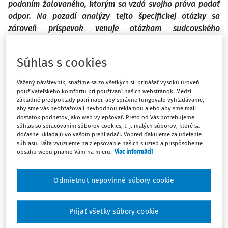
podaním žalovaného, ktorým sa vzdá svojho práva podať
odpor. Na pozadí analýzy tejto špecifickej otázky sa
zároveň príspevok venuje otázkam sudcovského
1
dotvárania práva v civilnom procesnom práve.
Súhlas s cookies
Is it possible for the defendant to waive his right to oppose
the payment order? A rather trivial question, the answer to
Vážený návštevník, snažíme sa zo všetkých síl prinášať vysokú úroveň
používateľského komfortu pri používaní našich webstránok. Medzi
which, however, is not at all simple. The answer to this
základné predpoklady patrí napr. aby správne fungovalo vyhľadávanie,
question is not provided by case law or legal literature.
aby sme vás neobťažovali nevhodnou reklamou alebo aby sme mali
dostatok podnetov, ako web vylepšovať. Preto od Vás potrebujeme
The aim of this paper is therefore to identify possible
súhlas so spracovaním súborov cookies, t. j. malých súborov, ktoré sa
approaches for the court to deal with a defendant’s
dočasne ukladajú vo vašom prehliadači. Vopred ďakujeme za udelenie
súhlasu. Dáta využijeme na zlepšovanie našich služieb a prispôsobenie
submission waiving its right to opposition. Against the
obsahu webu priamo Vám na mieru.
Viac informácií
background of the analysis of this specific question, the
paper also discusses issues of judicial law-making in civil
Odmietnut nepovinné súbory cookie
procedural law.
KRÁLOVIČ, L.: Vzdanie sa práva podať odpor proti
Prijať všetky súbory cookie
platobnému rozkazu; Justičná revue, 77, 2025, č. 3, s. 297 –