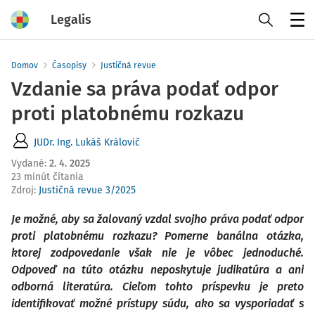
Legalis
Menu
Domov
Časopisy
Justičná revue
Vzdanie sa práva podať odpor
proti platobnému rozkazu
JUDr. Ing. Lukáš Královič
Vydané
:
2. 4. 2025
23 minút čítania
Zdroj
:
Justičná revue 3/2025
Je možné, aby sa žalovaný vzdal svojho práva podať odpor
proti platobnému rozkazu? Pomerne banálna otázka,
ktorej zodpovedanie však nie je vôbec jednoduché.
Odpoveď na túto otázku neposkytuje judikatúra a ani
odborná literatúra. Cieľom tohto príspevku je preto
identifikovať možné prístupy súdu, ako sa vysporiadať s