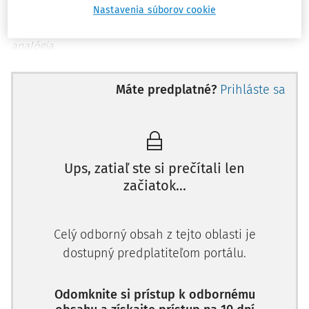
304.
Nastavenia súborov cookie
Kľúčové slová:
platobný rozkaz, odpor, vzdanie sa,
analógia.
Key words:
payment order, opposition, waiver, analogy.
Máte predplatné?
Prihláste sa
Právne predpisy/legislation:
zákon č. 160/2015 Z. z.
Civilný sporový poriadok v znení neskorších predpisov
(ďalej len „CSP“); zákon č. 307/2016 Z. z. o upomínacom
konaní v znení neskorších predpisov (ďalej len „Zákon o
Ups, zatiaľ ste si prečítali len
upomínacom konaní“).
začiatok...
1 Úvod
Celý odborný obsah z tejto oblasti je
Pri uplatňovaní peňažných nárokov je v aplikačnej praxi
dostupný predplatiteľom portálu.
bežné, že veritelia využívajú tzv. skrátené konania, či už v
podobe podania žaloby spojenej s tlačivom platobného
rozkazu v zmysle
Odomknite si prístup k odbornému
paragrafu 265 CSP
alebo v praxi čoraz