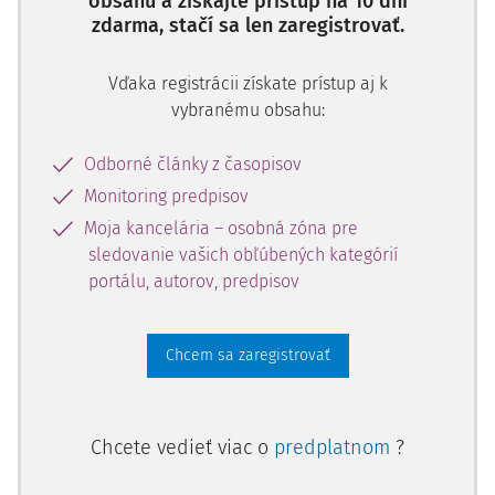
obsahu a získajte prístup na 10 dní
viac prostredníctvom návrhu na vydanie platobného
zdarma, stačí sa len zaregistrovať.
rozkazu v režime
Zákona o upomínacom konaní
. Dôvody
2)
sú zrejmé - existencia krátkych lehôt
, ktoré potenciálne
Vďaka registrácii získate prístup aj k
umožňujú veriteľovi rýchlo získať exekučný titul (za
vybranému obsahu:
predpokladu, že proti platobnému rozkazu nebude podaný
odpor alebo ak odpor bude odmietnutý), znížený 50-
Odborné články z časopisov
3)
percentný súdny poplatok pri upomínacom konaní
,
prípadne aj snaha žalobcu v určitej miere skoncentrovať a
Monitoring predpisov
časovo zúžiť priestor pre úvodné prostriedky procesnej
Moja kancelária – osobná zóna pre
obrany žalovaného v rámci odporu (ktorý musí byť
sledovanie vašich obľúbených kategórií
4)
žalovaným podaný v zákonnej 15-dňovej lehote,
ktorú,
portálu, autorov, predpisov
na rozdiel od sudcovskej lehoty ukladanej pre štandardné
5)
vyjadrenie sa k žalobe, nemožno predĺžiť
).
Chcem sa zaregistrovať
Početnosť upomínacích konaní so sebou prirodzene
prináša aj rôzne neštandardné situácie. Jednou z nich je
prípad, ak sa žalovaný v lehote na podanie odporu vzdá
Chcete vedieť viac o
predplatnom
?
svojho práva podať odpor.
CSP
a ani
Zákon o upomínacom
konaní
totiž neupravujú takúto možnosť žalovaného. Ak