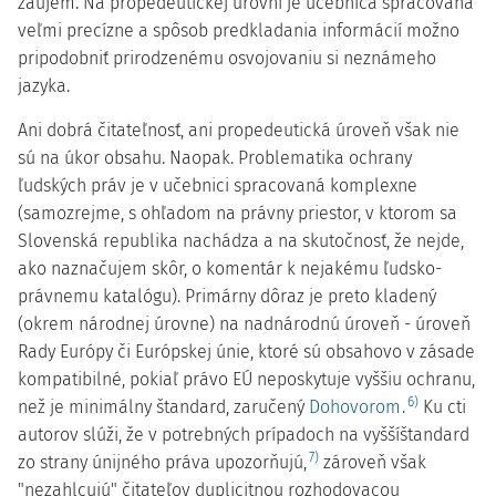
záujem. Na propedeutickej úrovni je učebnica spracovaná
veľmi precízne a spôsob predkladania informácií možno
pripodobniť prirodzenému osvojovaniu si neznámeho
jazyka.
Ani dobrá čitateľnosť, ani propedeutická úroveň však nie
sú na úkor obsahu. Naopak. Problematika ochrany
ľudských práv je v učebnici spracovaná komplexne
(samozrejme, s ohľadom na právny priestor, v ktorom sa
Slovenská republika nachádza a na skutočnosť, že nejde,
ako naznačujem skôr, o komentár k nejakému ľudsko-
právnemu katalógu). Primárny dôraz je preto kladený
(okrem národnej úrovne) na nadnárodnú úroveň - úroveň
Rady Európy či Európskej únie, ktoré sú obsahovo v zásade
kompatibilné, pokiaľ právo EÚ neposkytuje vyššiu ochranu,
6)
než je minimálny štandard, zaručený
Dohovorom
.
Ku cti
autorov slúži, že v potrebných prípadoch na vyššíštandard
7)
zo strany únijného práva upozorňujú,
zároveň však
"nezahlcujú" čitateľov duplicitnou rozhodovacou