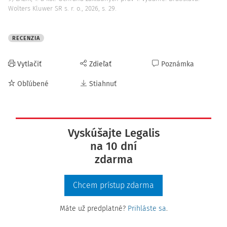
Wolters Kluwer SR s. r. o., 2026, s. 29.
RECENZIA
Vytlačiť
Zdieľať
Poznámka
Obľúbené
Stiahnuť
Vyskúšajte Legalis
na 10 dní
zdarma
Chcem prístup zdarma
Máte už predplatné?
Prihláste sa
.