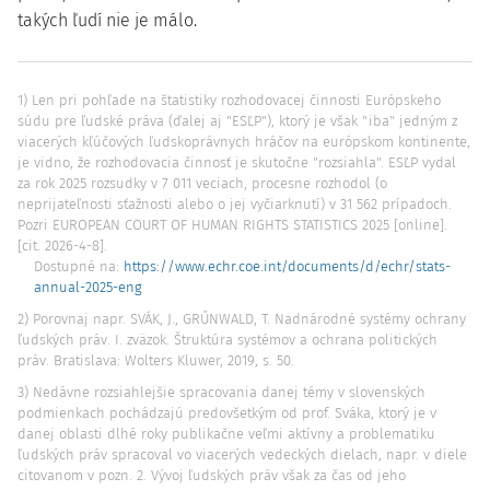
takých ľudí nie je málo.
1) Len pri pohľade na štatistiky rozhodovacej činnosti Európskeho
súdu pre ľudské práva (ďalej aj "ESĽP"), ktorý je však "iba" jedným z
viacerých kľúčových ľudskoprávnych hráčov na európskom kontinente,
je vidno, že rozhodovacia činnosť je skutočne "rozsiahla". ESĽP vydal
za rok 2025 rozsudky v 7 011 veciach, procesne rozhodol (o
neprijateľnosti sťažnosti alebo o jej vyčiarknutí) v 31 562 prípadoch.
Pozri EUROPEAN COURT OF HUMAN RIGHTS STATISTICS 2025 [online].
[cit. 2026-4-8].
Dostupné na:
https://www.echr.coe.int/documents/d/echr/stats-
annual-2025-eng
2) Porovnaj napr. SVÁK, J., GRŰNWALD, T. Nadnárodné systémy ochrany
ľudských práv. I. zväzok. Štruktúra systémov a ochrana politických
práv. Bratislava: Wolters Kluwer, 2019, s. 50.
3) Nedávne rozsiahlejšie spracovania danej témy v slovenských
podmienkach pochádzajú predovšetkým od prof. Sváka, ktorý je v
danej oblasti dlhé roky publikačne veľmi aktívny a problematiku
ľudských práv spracoval vo viacerých vedeckých dielach, napr. v diele
citovanom v pozn. 2. Vývoj ľudských práv však za čas od jeho