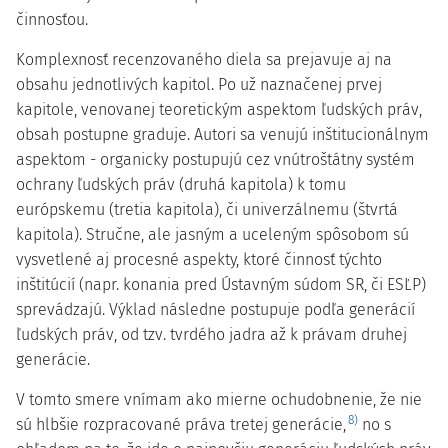
činnosťou.
Komplexnosť recenzovaného diela sa prejavuje aj na
obsahu jednotlivých kapitol. Po už naznačenej prvej
kapitole, venovanej teoretickým aspektom ľudských práv,
obsah postupne graduje. Autori sa venujú inštitucionálnym
aspektom - organicky postupujú cez vnútroštátny systém
ochrany ľudských práv (druhá kapitola) k tomu
európskemu (tretia kapitola), či univerzálnemu (štvrtá
kapitola). Stručne, ale jasným a uceleným spôsobom sú
vysvetlené aj procesné aspekty, ktoré činnosť týchto
inštitúcií (napr. konania pred Ústavným súdom SR, či ESĽP)
sprevádzajú. Výklad následne postupuje podľa generácií
ľudských práv, od tzv. tvrdého jadra až k právam druhej
generácie.
V tomto smere vnímam ako mierne ochudobnenie, že nie
8)
sú hlbšie rozpracované práva tretej generácie,
no s