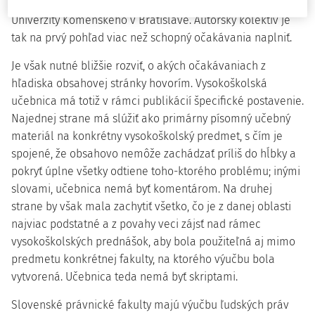
(a jeho anglického ekvivalentu) na Právnickej fakulte
Univerzity Komenského v Bratislave. Autorský kolektív je
tak na prvý pohľad viac než schopný očakávania naplniť.
Je však nutné bližšie rozviť, o akých očakávaniach z
hľadiska obsahovej stránky hovorím. Vysokoškolská
učebnica má totiž v rámci publikácií špecifické postavenie.
Najednej strane má slúžiť ako primárny písomný učebný
materiál na konkrétny vysokoškolský predmet, s čím je
spojené, že obsahovo nemôže zachádzať príliš do hĺbky a
pokryť úplne všetky odtiene toho-ktorého problému; inými
slovami, učebnica nemá byť komentárom. Na druhej
strane by však mala zachytiť všetko, čo je z danej oblasti
najviac podstatné a z povahy veci zájsť nad rámec
vysokoškolských prednášok, aby bola použiteľná aj mimo
predmetu konkrétnej fakulty, na ktorého výučbu bola
vytvorená. Učebnica teda nemá byť skriptami.
Slovenské právnické fakulty majú výučbu ľudských práv