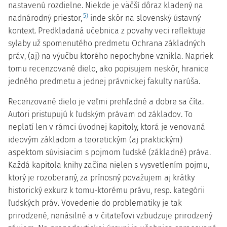
nastavenú rozdielne. Niekde je väčší dôraz kladený na
5)
nadnárodný priestor,
inde skôr na slovenský ústavný
kontext. Predkladaná učebnica z povahy veci reflektuje
sylaby už spomenutého predmetu Ochrana základných
práv, (aj) na výučbu ktorého nepochybne vznikla. Napriek
tomu recenzované dielo, ako popisujem neskôr, hranice
jedného predmetu a jednej právnickej fakulty narúša.
Recenzované dielo je veľmi prehľadné a dobre sa číta.
Autori pristupujú k ľudským právam od základov. To
neplatí len v rámci úvodnej kapitoly, ktorá je venovaná
ideovým základom a teoretickým (aj praktickým)
aspektom súvisiacim s pojmom ľudské (základné) práva.
Každá kapitola knihy začína nielen s vysvetlením pojmu,
ktorý je rozoberaný, za prínosný považujem aj krátky
historický exkurz k tomu-ktorému právu, resp. kategórii
ľudských práv. Vovedenie do problematiky je tak
prirodzené, nenásilné a v čitateľovi vzbudzuje prirodzený