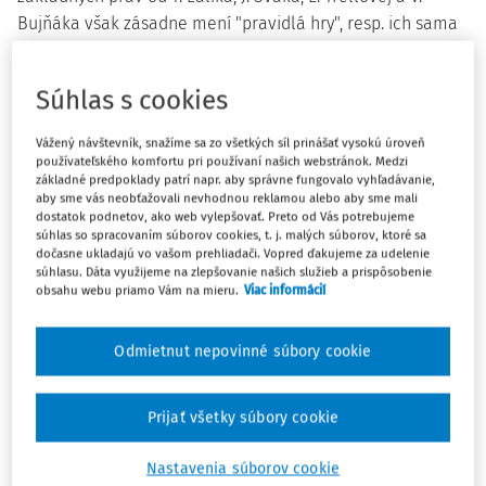
Bujňáka však zásadne mení "pravidlá hry", resp. ich sama
nastavuje.
K čítaniu tejto učebnice (v texte ju nazývam aj ako
Súhlas s cookies
"recenzované dielo") som pristupoval s veľkým
Vážený návštevník, snažíme sa zo všetkých síl prinášať vysokú úroveň
očakávaním, ktoré pramení z dvoch dôvodov. Prvým je už
používateľského komfortu pri používaní našich webstránok. Medzi
3)
naznačená (opätovná)
potreba komplexného
základné predpoklady patrí napr. aby správne fungovalo vyhľadávanie,
aby sme vás neobťažovali nevhodnou reklamou alebo aby sme mali
spracovania tejto problematiky. Začnem však druhým
dostatok podnetov, ako web vylepšovať. Preto od Vás potrebujeme
dôvodom, ktorým je zloženie autorského kolektívu, ktorý
súhlas so spracovaním súborov cookies, t. j. malých súborov, ktoré sa
dočasne ukladajú vo vašom prehliadači. Vopred ďakujeme za udelenie
toto vedecké dielo vytvoril.
súhlasu. Dáta využijeme na zlepšovanie našich služieb a prispôsobenie
obsahu webu priamo Vám na mieru.
Viac informácií
Od vedúceho autorského kolektívu -
prof. JUDr. Tomáša
Ľalíka, PhD.
- cez jeho členov -
prof. JUDr. Jána Sváka,
Odmietnut nepovinné súbory cookie
DrSc.
,
prof. JUDr. Líviu Trellovú, PhD.
a
Mgr. Vincenta
Bujňáka, PhD.
- ide o rešpektované autority (nielen) v
oblasti ľudských práv. Spomenutí autori sa ľudským
Prijať všetky súbory cookie
4)
právam venujú nielen vedecky,
ale aj pedagogicky,
zabezpečujúc výučbu predmetu Ochrana základných práv
Nastavenia súborov cookie