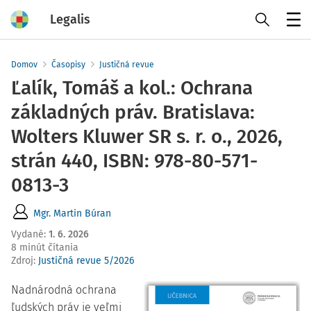
Legalis
Menu
Domov
Časopisy
Justičná revue
Ľalík, Tomáš a kol.: Ochrana
základných práv. Bratislava:
Wolters Kluwer SR s. r. o., 2026,
strán 440, ISBN: 978-80-571-
0813-3
Mgr. Martin Búran
Vydané
:
1. 6. 2026
8 minút čítania
Zdroj
:
Justičná revue 5/2026
Nadnárodná ochrana
ľudských práv je veľmi