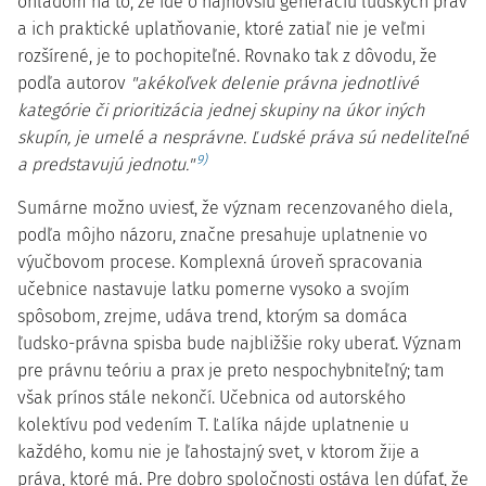
ohľadom na to, že ide o najnovšiu generáciu ľudských práv
a ich praktické uplatňovanie, ktoré zatiaľ nie je veľmi
rozšírené, je to pochopiteľné. Rovnako tak z dôvodu, že
podľa autorov
"akékoľvek delenie právna jednotlivé
kategórie či prioritizácia jednej skupiny na úkor iných
skupín, je umelé a nesprávne. Ľudské práva sú nedeliteľné
9)
a predstavujú jednotu."
Sumárne možno uviesť, že význam recenzovaného diela,
podľa môjho názoru, značne presahuje uplatnenie vo
výučbovom procese. Komplexná úroveň spracovania
učebnice nastavuje latku pomerne vysoko a svojím
spôsobom, zrejme, udáva trend, ktorým sa domáca
ľudsko-právna spisba bude najbližšie roky uberať. Význam
pre právnu teóriu a prax je preto nespochybniteľný; tam
však prínos stále nekončí. Učebnica od autorského
kolektívu pod vedením T. Ľalíka nájde uplatnenie u
každého, komu nie je ľahostajný svet, v ktorom žije a
práva, ktoré má. Pre dobro spoločnosti ostáva len dúfať, že