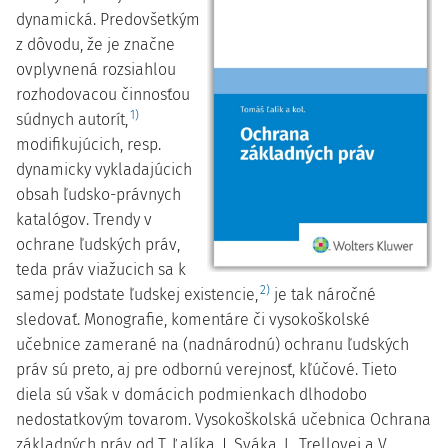
dynamická. Predovšetkým
z dôvodu, že je značne
ovplyvnená rozsiahlou
rozhodovacou činnosťou
1)
súdnych autorít,
modifikujúcich, resp.
dynamicky vykladajúcich
obsah ľudsko-právnych
katalógov. Trendy v
ochrane ľudských práv,
teda práv viažucich sa k
2)
samej podstate ľudskej existencie,
je tak náročné
sledovať. Monografie, komentáre či vysokoškolské
učebnice zamerané na (nadnárodnú) ochranu ľudských
práv sú preto, aj pre odbornú verejnosť, kľúčové. Tieto
diela sú však v domácich podmienkach dlhodobo
nedostatkovým tovarom. Vysokoškolská učebnica Ochrana
základných práv od T. Ľalíka, J. Sváka, L. Trellovej a V.