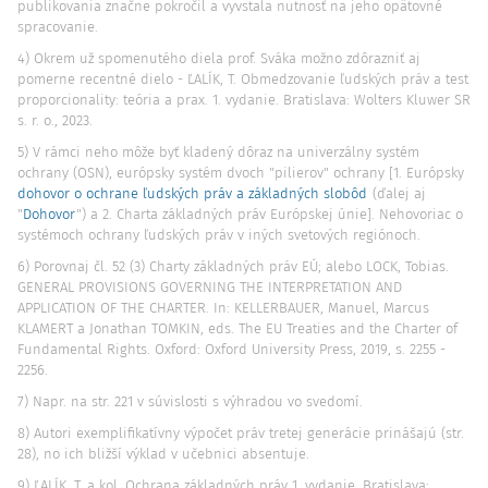
publikovania značne pokročil a vyvstala nutnosť na jeho opätovné
spracovanie.
4) Okrem už spomenutého diela prof. Sváka možno zdôrazniť aj
pomerne recentné dielo - ĽALÍK, T. Obmedzovanie ľudských práv a test
proporcionality: teória a prax. 1. vydanie. Bratislava: Wolters Kluwer SR
s. r. o., 2023.
5) V rámci neho môže byť kladený dôraz na univerzálny systém
ochrany (OSN), európsky systém dvoch "pilierov" ochrany [1. Európsky
dohovor o ochrane ľudských práv a základných slobôd
(ďalej aj
"
Dohovor
") a 2. Charta základných práv Európskej únie]. Nehovoriac o
systémoch ochrany ľudských práv v iných svetových regiónoch.
6) Porovnaj čl. 52 (3) Charty základných práv EÚ; alebo LOCK, Tobias.
GENERAL PROVISIONS GOVERNING THE INTERPRETATION AND
APPLICATION OF THE CHARTER. In: KELLERBAUER, Manuel, Marcus
KLAMERT a Jonathan TOMKIN, eds. The EU Treaties and the Charter of
Fundamental Rights. Oxford: Oxford University Press, 2019, s. 2255 -
2256.
7) Napr. na str. 221 v súvislosti s výhradou vo svedomí.
8) Autori exemplifikatívny výpočet práv tretej generácie prinášajú (str.
28), no ich bližší výklad v učebnici absentuje.
9) ĽALÍK, T. a kol. Ochrana základných práv 1. vydanie. Bratislava: