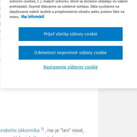
 Code and what impacts the legislative
súborov cookies, t. j. malých súborov, ktoré sa dočasne ukladajú vo vašom
prehliadači. Vopred ďakujeme za udelenie súhlasu. Dáta využijeme na
 in the absence of parallel elaboration
zlepšovanie našich služieb a prispôsobenie obsahu webu priamo Vám na
al companies. In the specifics of the
Stiahnuť
mieru.
Viac informácií
doption of the concepts of
f the subject of civil law relations in
Prijať všetky súbory cookie
Poznámka
egulation of property rights to legal
Odmietnut nepovinné súbory cookie
ve process, subject of civil law relations,
Nastavenia súborov cookie
ako príležitosť pre podnikateľské
1)
anskeho zákonníka
, nie je "len" nové,