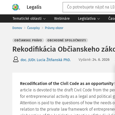
Legalis
Tematické oblasti
Webináre
Legislatíva
Čas
Domov
Časopisy
Právny obzor
OBČIANSKE PRÁVO
OBCHODNÉ SPOLOČNOSTI
Rekodifikácia Občianskeho záko
Vydané
:
24. 6. 2026
doc. JUDr. Lucia Žitňanská PhD.
Recodification of the Civil Code as an opportunity
article is devoted to the draft Civil Code from the p
for entrepreneurial activity as a legal and political g
Attention is paid to the questions of how the needs
relation to the private law framework of entreprene