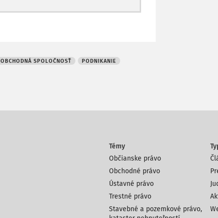
edovšetkým, ktorý vytvára právny rámec
rávnickými osobami rôznej právnej formy
zákonník
aj
všeobecným a základným
OBCHODNÁ SPOLOČNOSŤ
PODNIKANIE
nnosti. Túto centrálnu pozíciu
rámca pre podnikateľskú činnosť
ravy záväzkov a navrhovaná sčasti nová
vených v prvej časti a časti druhej časti
OZ
) a legislatívny zámer
OZ
Témy
Ty
Občianske právo
Čl
Obchodné právo
Pr
Ústavné právo
Ju
Trestné právo
Ak
Stavebné a pozemkové právo,
We