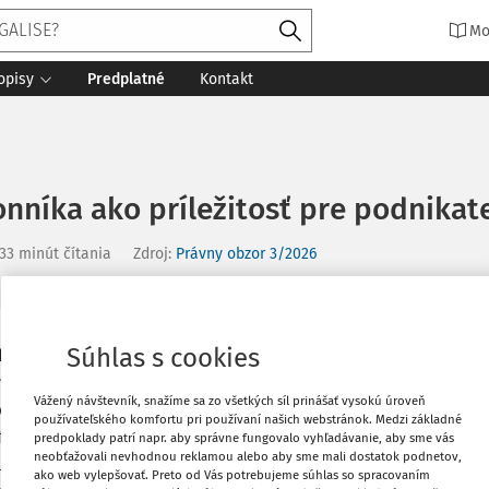
Mo
opisy
Predplatné
Kontakt
nníka ako príležitosť pre podnikat
33 minút čítania
Zdroj
:
Právny obzor 3/2026
Súhlas s cookies
Vytlačiť
 for the business environment.
The
erspective of creating a legal framework
Vážený návštevník, snažíme sa zo všetkých síl prinášať vysokú úroveň
oal of the recodification of private law.
Obľúbené
používateľského komfortu pri používaní našich webstránok. Medzi základné
 of entrepreneurs have changed in
predpoklady patrí napr. aby správne fungovalo vyhľadávanie, aby sme vás
neobťažovali nevhodnou reklamou alebo aby sme mali dostatok podnetov,
urship in more than 15 years since the
ako web vylepšovať. Preto od Vás potrebujeme súhlas so spracovaním
Zdieľať