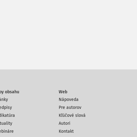
py obsahu
Web
ánky
Nápoveda
edpisy
Pre autorov
dikatúra
Kľúčové slová
tuality
Autori
bináre
Kontakt