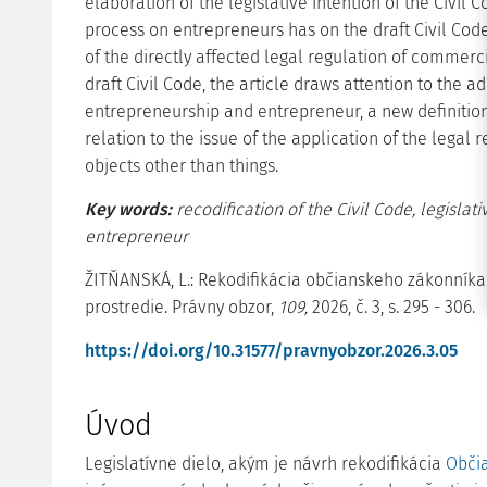
elaboration of the legislative intention of the Civil
process on entrepreneurs has on the draft Civil Code
of the directly affected legal regulation of commerci
draft Civil Code, the article draws attention to the a
entrepreneurship and entrepreneur, a new definition o
relation to the issue of the application of the legal r
objects other than things.
Key words:
recodification of the Civil Code, legislati
entrepreneur
ŽITŇANSKÁ, L.: Rekodifikácia občianskeho zákonníka 
prostredie. Právny obzor,
109,
2026, č. 3, s. 295 - 306.
https://doi.org/10.31577/pravnyobzor.2026.3.05
Úvod
Legislatívne dielo, akým je návrh rekodifikácia
Obči