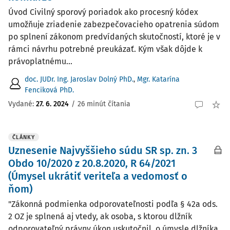
Úvod Civilný sporový poriadok ako procesný kódex
umožňuje zriadenie zabezpečovacieho opatrenia súdom
po splnení zákonom predvídaných skutočností, ktoré je v
rámci návrhu potrebné preukázať. Kým však dôjde k
právoplatnému...
doc. JUDr. Ing. Jaroslav Dolný PhD.
,
Mgr. Katarína
Fenciková PhD.
Vydané:
27. 6. 2024
/
26 minút čítania
ČLÁNKY
Uznesenie Najvyššieho súdu SR sp. zn. 3
Obdo 10/2020 z 20.8.2020, R 64/2021
(Úmysel ukrátiť veriteľa a vedomosť o
ňom)
"Zákonná podmienka odporovateľnosti podľa § 42a ods.
2 OZ je splnená aj vtedy, ak osoba, s ktorou dlžník
odporovateľný právny úkon uskutočnil, o úmysle dlžníka