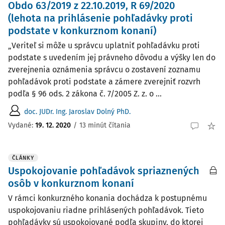
Obdo 63/2019 z 22.10.2019, R 69/2020
(lehota na prihlásenie pohľadávky proti
podstate v konkurznom konaní)
„Veriteľ si môže u správcu uplatniť pohľadávku proti
podstate s uvedením jej právneho dôvodu a výšky len do
zverejnenia oznámenia správcu o zostavení zoznamu
pohľadávok proti podstate a zámere zverejniť rozvrh
podľa § 96 ods. 2 zákona č. 7/2005 Z. z. o ...
doc. JUDr. Ing. Jaroslav Dolný PhD.
Vydané:
19. 12. 2020
/
13 minút čítania
ČLÁNKY
Uspokojovanie pohľadávok spriaznených
osôb v konkurznom konaní
V rámci konkurzného konania dochádza k postupnému
uspokojovaniu riadne prihlásených pohľadávok. Tieto
pohľadávky sú uspokojované podľa skupiny, do ktorej