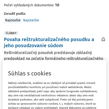
10
Počet vyhľadaných dokumentov:
Zoradiť podľa
:
Najnovšie
Najstaršie
ČLÁNKY
Povaha reštrukturalizačného posudku a
jeho posudzovanie súdom
Reštrukturalizačný posudok predstavuje základný
predpoklad na začatie formálneho reštrukturalizačného
konania podľa slovenského insolvenčného práva.
Vypracúva ho licencovaný správca a slúži ako odborný
Súhlas s cookies
podklad pre rozhodnutie súdu o tom, či má byť ...
Vážený návštevník, snažíme sa zo všetkých síl prinášať vysokú úroveň
doc. JUDr. Ing. Jaroslav Dolný PhD.
,
JUDr. Jaroslav Macek
používateľského komfortu pri používaní našich webstránok. Medzi
LL.M.
základné predpoklady patrí napr. aby správne fungovalo vyhľadávanie,
aby sme vás neobťažovali nevhodnou reklamou alebo aby sme mali
Vydané:
12. 4. 2026
/
29 minút čítania
dostatok podnetov, ako web vylepšovať. Preto od Vás potrebujeme
súhlas so spracovaním súborov cookies, t. j. malých súborov, ktoré sa
dočasne ukladajú vo vašom prehliadači. Vopred ďakujeme za udelenie