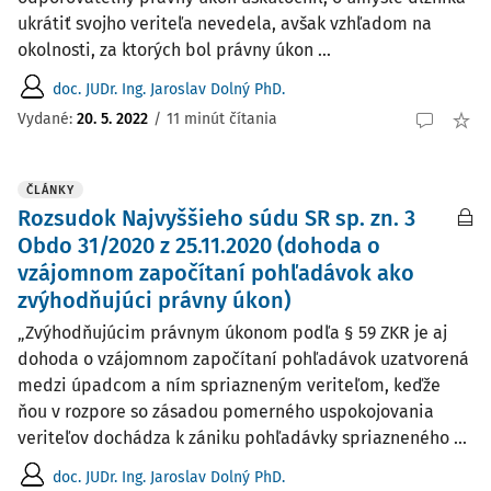
ukrátiť svojho veriteľa nevedela, avšak vzhľadom na
okolnosti, za ktorých bol právny úkon ...
doc. JUDr. Ing. Jaroslav Dolný PhD.
Vydané:
20. 5. 2022
/
11 minút čítania
ČLÁNKY
Rozsudok Najvyššieho súdu SR sp. zn. 3
Obdo 31/2020 z 25.11.2020 (dohoda o
vzájomnom započítaní pohľadávok ako
zvýhodňujúci právny úkon)
„Zvýhodňujúcim právnym úkonom podľa § 59 ZKR je aj
dohoda o vzájomnom započítaní pohľadávok uzatvorená
medzi úpadcom a ním spriazneným veriteľom, keďže
ňou v rozpore so zásadou pomerného uspokojovania
veriteľov dochádza k zániku pohľadávky spriazneného ...
doc. JUDr. Ing. Jaroslav Dolný PhD.