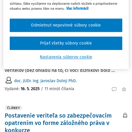
súhlasu. Dáta využijeme na zlepšovanie našich služieb a prispôsobenie
ČLÁNKY
obsahu webu priamo Vám na mieru.
Viac informácií
Uznesenie Najvyššieho súdu SR sp. zn. 2
Obdo K 4/2023 z 30.1.2025 (ekvivalentnosť
protiplnenia nezbavuje právny úkon
Odmietnut nepovinné súbory cookie
možnosti jeho odporovateľnosti)
"Na posúdenie určitého právneho úkonu dlžníka ako
Prijať všetky súbory cookie
zvýhodňujúceho vo všeobecnosti nemusí byť splnená aj
podmienka zmenšenia majetku dlžníka, pokiaľ bol
Nastavenia súborov cookie
právny úkon vykonaný počas úpadku, a to na úkor iných
veriteľov (bez ohľadu na to, či voči dlžníkovi bolo ...
doc. JUDr. Ing. Jaroslav Dolný PhD.
Vydané:
16. 5. 2025
/
11 minút čítania
ČLÁNKY
Postavenie veriteľa so zabezpečovacím
opatrením vo forme záložného práva v
konkurze