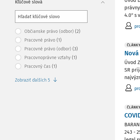
Úvod D
Kľúčové slová
právny
4.0" s
pr
(2)
Občianske právo (odbor)
(1)
Pracovné právo
ČLÁNK
(3)
Pracovné právo (odbor)
Nová 
(1)
Pracovnoprávne vzťahy
Úvod Z
(1)
Pracovný čas
SR pri
najvýz
Zobraziť ďalších 5
pr
ČLÁNK
COVID
BARANC
243 - 
legal s