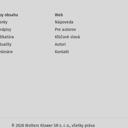
py obsahu
Web
ánky
Nápoveda
edpisy
Pre autorov
dikatúra
Kľúčové slová
tuality
Autori
bináre
Kontakt
© 2026 Wolters Kluwer SR s. r. o., všetky práva