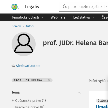
Legalis
Tematické oblasti
Webináre
Legislatíva
Čas
Domov
Autori
prof. JUDr. Helena Ba
Sledovať autora
PROF. JUDR. HELENA ...
Počet vyhľa
Téma
(1)
Občianske právo
ČLÁNK
Umelá
(8)
Pracovné právo