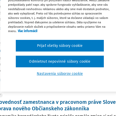
používateľského komfortu pri používaní našich webstránok. Medzi základné
predpoklady patrí napr. aby správne fungovalo vyhľadávanie, aby sme vás
cná charakteristika Rýchle sa rozvíjajúce systémy digitálnych
neobťažovali nevhodnou reklamou alebo aby sme mali dostatok podnetov,
ajú do hospodárskeho a spoločenského života štátov široké s
ako web vylepšovať. Preto od Vás potrebujeme súhlas so spracovaním
súborov cookies, t. j. malých súborov, ktoré sa dočasne ukladajú vo vašom
stí. Z nasadenia systémov umelej inteligencie ako konkurenčne
prehliadači. Vopred ďakujeme za udelenie súhlasu. Dáta využijeme na
zlepšovanie našich služieb a prispôsobenie obsahu webu priamo Vám na
Vydané:
12. 5. 2024
/
33 minút čí
of. JUDr. Helena Barancová DrSc.
mieru.
Viac informácií
Y
Prijať všetky súbory cookie
ovné právo a príprava nového Občianskeho záko
cná charakteristika Formou závislej práce aj na začiatku treti
Odmietnut nepovinné súbory cookie
ujúca časť práceschopného obyvateľstva sveta. Pracovné prá
nie tejto veľmi početnej časti ľudstva, bez ktorej práce...
Nastavenia súborov cookie
Vydané:
12. 11. 2023
/
32 minút č
of. JUDr. Helena Barancová DrSc.
Y
ovednosť zamestnanca v pracovnom práve Sloven
íprava nového Občianskeho zákonníka