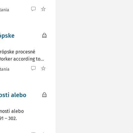
tania
rópske
urópske procesné
Worker according to...
tania
osti alebo
nosti alebo
91 – 302.