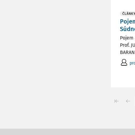
ČLÁNK
Pojem
Súdn
Pojem 
Prof. J
BARANC
pr