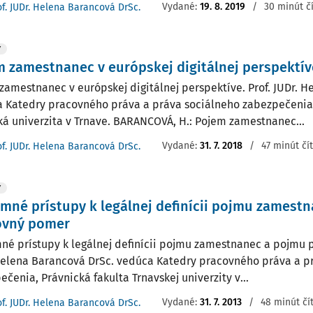
Vydané:
19. 8. 2019
/
30 minút č
of. JUDr. Helena Barancová DrSc.
Y
 zamestnanec v európskej digitálnej perspektív
zamestnanec v európskej digitálnej perspektíve. Prof. JUDr. H
 Katedry pracovného práva a práva sociálneho zabezpečenia,
ká univerzita v Trnave. BARANCOVÁ, H.: Pojem zamestnanec...
Vydané:
31. 7. 2018
/
47 minút čí
of. JUDr. Helena Barancová DrSc.
Y
mné prístupy k legálnej definícii pojmu zamest
ovný pomer
né prístupy k legálnej definícii pojmu zamestnanec a pojmu 
Helena Barancová DrSc. vedúca Katedry pracovného práva a p
čenia, Právnická fakulta Trnavskej univerzity v...
Vydané:
31. 7. 2013
/
48 minút čí
of. JUDr. Helena Barancová DrSc.