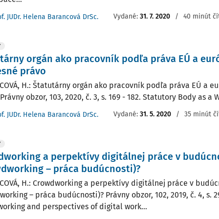
Vydané:
31. 7. 2020
/
40 minút čí
of. JUDr. Helena Barancová DrSc.
Y
tárny orgán ako pracovník podľa práva EÚ a eu
esné právo
OVÁ, H.: Štatutárny orgán ako pracovník podľa práva EÚ a e
Právny obzor, 103, 2020, č. 3, s. 169 - 182. Statutory Body as a 
Vydané:
31. 5. 2020
/
35 minút čí
of. JUDr. Helena Barancová DrSc.
Y
working a perpektívy digitálnej práce v budúcn
dworking – práca budúcnosti)?
OVÁ, H.: Crowdworking a perpektívy digitálnej práce v budúc
orking – práca budúcnosti)? Právny obzor, 102, 2019, č. 4, s. 2
orking and perspectives of digital work...