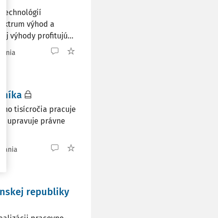
 technológií
pektrum výhod a
j výhody profitujú...
tania
nníka
eho tisícročia pracuje
vo upravuje právne
ítania
skej republiky