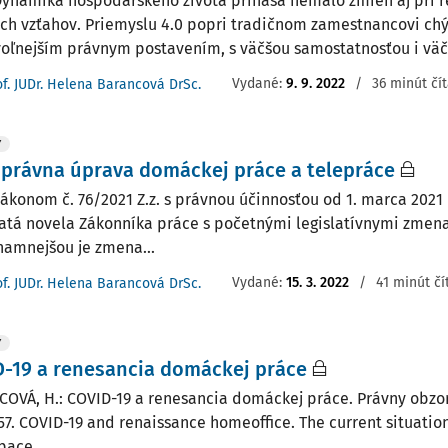
ynamika hospodárskeho života prináša nemálo zmien aj pri re
ch vzťahov. Priemyslu 4.0 popri tradičnom zamestnancovi c
 voľnejším právnym postavením, s väčšou samostatnosťou i väčš
Vydané:
9. 9. 2022
/
36 minút čí
of. JUDr. Helena Barancová DrSc.
Y
právna úprava domáckej práce a telepráce
ákonom č. 76/2021 Z.z. s právnou účinnosťou od 1. marca 202
jatá novela Zákonníka práce s početnými legislatívnymi zmena
namnejšou je zmena...
Vydané:
15. 3. 2022
/
41 minút čí
of. JUDr. Helena Barancová DrSc.
Y
-19 a renesancia domáckej práce
OVÁ, H.: COVID-19 a renesancia domáckej práce. Právny obzor, 1
257. COVID-19 and renaissance homeoffice. The current situatio
pace...