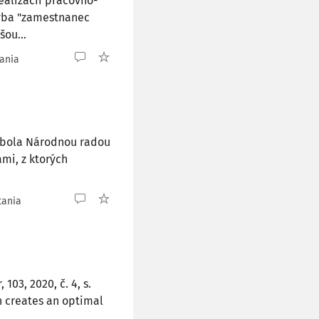
alizácii pracovno-
hýba "zamestnanec
ou...
tania
1 bola Národnou radou
mi, z ktorých
tania
03, 2020, č. 4, s.
n creates an optimal