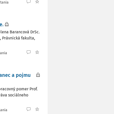
ítania
e.
elena Barancová DrSc.
 Právnická fakulta,
tania
nanec a pojmu
pracovný pomer Prof.
ráva sociálneho
tania