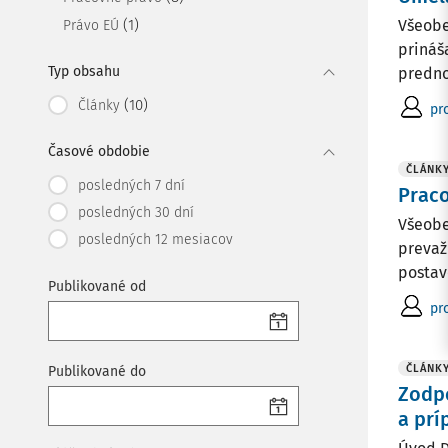
(1)
Všeobe
Právo EÚ
prináš
Typ obsahu
predno
(10)
Články
pr
Časové obdobie
ČLÁNK
posledných 7 dní
Prac
posledných 30 dní
Všeobe
posledných 12 mesiacov
prevaž
postave
Publikované od
pr
ČLÁNK
Publikované do
Zodp
a pr