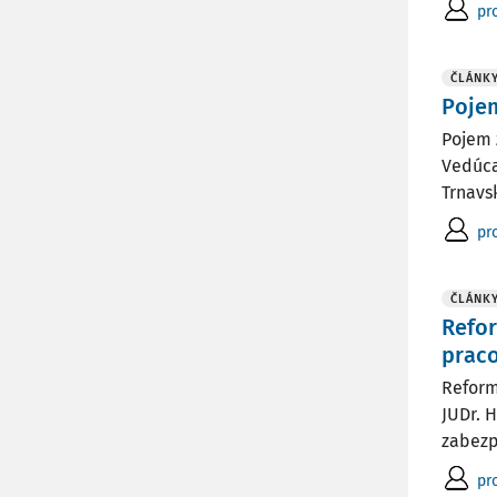
pr
ČLÁNK
Pojem
Pojem 
Vedúca
Trnavs
pr
ČLÁNK
Refor
prac
Reform
JUDr. 
zabezpe
pr