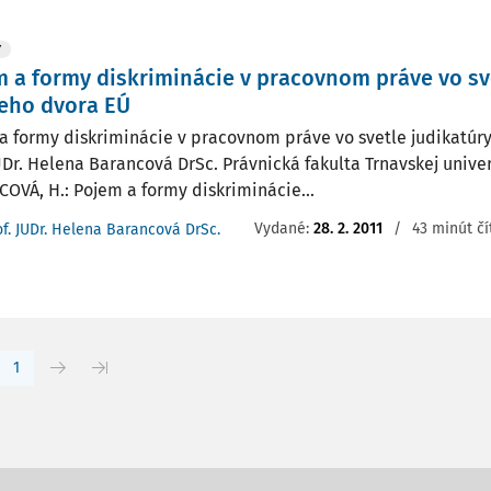
Y
 a formy diskriminácie v pracovnom práve vo sv
eho dvora EÚ
a formy diskriminácie v pracovnom práve vo svetle judikatú
UDr. Helena Barancová DrSc. Právnická fakulta Trnavskej univer
OVÁ, H.: Pojem a formy diskriminácie...
Vydané:
28. 2. 2011
/
43 minút čí
of. JUDr. Helena Barancová DrSc.
1