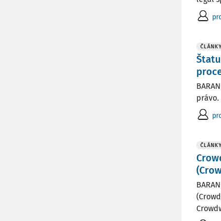
pr
ČLÁNK
Štatu
proc
BARANC
právo. 
pr
ČLÁNK
Crowd
(Crow
BARANC
(Crowdw
Crowdw