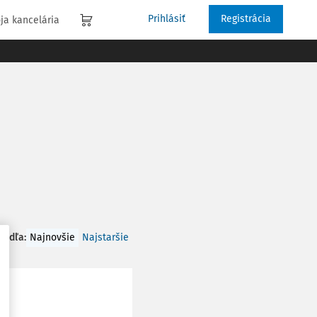
Prihlásiť
Registrácia
ja kancelária
 podľa
:
Najnovšie
Najstaršie