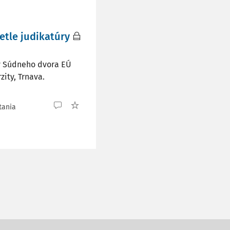
etle judikatúry
ry Súdneho dvora EÚ
zity, Trnava.
tania