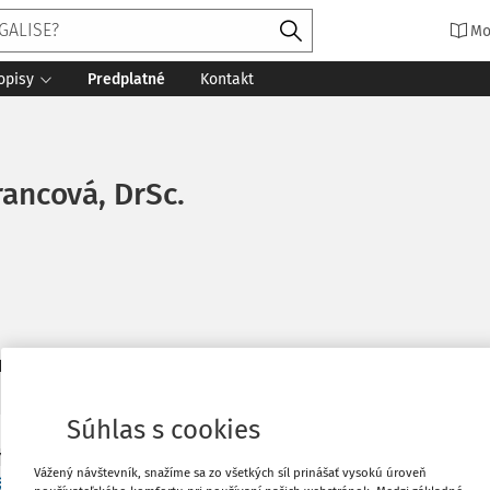
Mo
opisy
Predplatné
Kontakt
rancová, DrSc.
10
daných dokumentov:
Zoradiť
Súhlas s cookies
Y
Vážený návštevník, snažíme sa zo všetkých síl prinášať vysokú úroveň
 inteligencia a pracovné právo