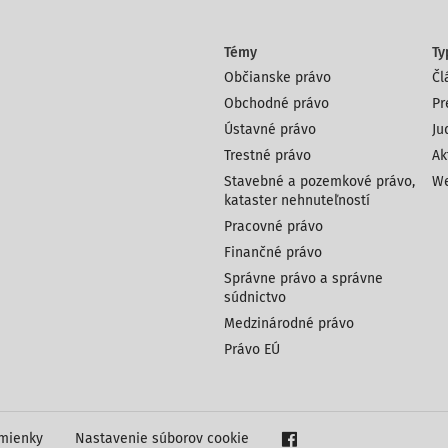
Témy
Ty
Občianske právo
Čl
Obchodné právo
Pr
Ústavné právo
Ju
Trestné právo
Ak
Stavebné a pozemkové právo,
We
kataster nehnuteľností
Pracovné právo
Finančné právo
Správne právo a správne
súdnictvo
Medzinárodné právo
Právo EÚ
mienky
Nastavenie súborov cookie