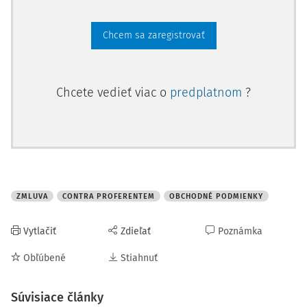
jednání, a (následně či současně) o souladu zjištěného
s právem.
Chcem sa zaregistrovať
Pro ilustraci si představme následující hypotetický
2)
příklad.
Předpokládejme, že právní úprava určitého státu
stanoví dispozitivně splatnost ceny u vzájemných závazků
Chcete vedieť viac o
predplatnom
?
podnikatelů na 30 dnů ode dne doručení faktur. Současně
je stanoven maximální strop, který splatnost nesmí
přesáhnout - 60 dnů s tím, že ujednání nad tento limit jsou
neplatná a nahradí
ZMLUVA
CONTRA PROFERENTEM
OBCHODNÉ PODMIENKY
Vytlačiť
Zdieľať
Poznámka
Obľúbené
Stiahnuť
Súvisiace články