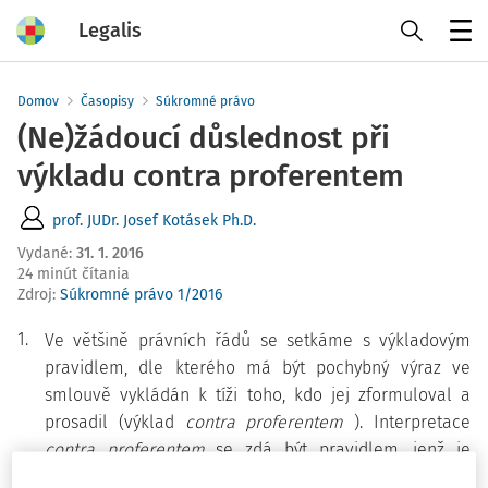
Legalis
Menu
Domov
Časopisy
Súkromné právo
(Ne)žádoucí důslednost při
výkladu contra proferentem
prof. JUDr. Josef Kotásek Ph.D.
Vydané
:
31. 1. 2016
24 minút čítania
Zdroj
:
Súkromné právo 1/2016
1.
Ve většině právních řádů se setkáme s výkladovým
pravidlem, dle kterého má být pochybný výraz ve
smlouvě vykládán k tíži toho, kdo jej zformuloval a
prosadil (výklad
contra
proferentem
). Interpretace
contra proferentem
se zdá být pravidlem, jenž je
schopno prosadit se, i kdyby jej tvůrci tohoto či onoho