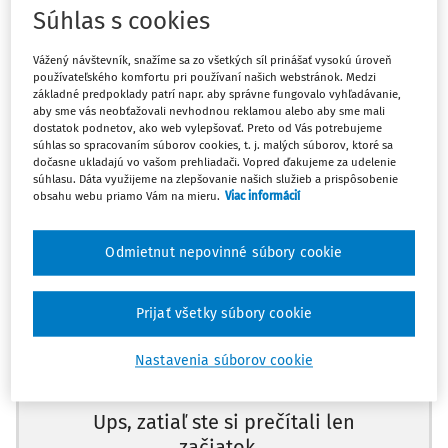
předpisu ve svém "dobovém tanci" opomenuli vyjádřit.
Súhlas s cookies
Pro soudní praxi představuje výklad k tíži navrhovatele
Vážený návštevník, snažíme sa zo všetkých síl prinášať vysokú úroveň
přitažlivý způsob interpretace, čemuž odpovídá i relativně
používateľského komfortu pri používaní našich webstránok. Medzi
základné predpoklady patrí napr. aby správne fungovalo vyhľadávanie,
intenzivní zájem doktríny. Starobylé a latinsky
aby sme vás neobťažovali nevhodnou reklamou alebo aby sme mali
formulované pravidlo je obecně vnímáno jako
dostatok podnetov, ako web vylepšovať. Preto od Vás potrebujeme
súhlas so spracovaním súborov cookies, t. j. malých súborov, ktoré sa
"spravedlivé", vždyť kdo jiný než autor sporného pojmu by
dočasne ukladajú vo vašom prehliadači. Vopred ďakujeme za udelenie
měl snášet důsledky nejednoznačnosti svých slov.
súhlasu. Dáta využijeme na zlepšovanie našich služieb a prispôsobenie
obsahu webu priamo Vám na mieru.
Viac informácií
Výklad k tíži proferenta skvěle odůvodní tolik oblíbený
kazatelský tón a samozřejmost, s nimiž - od druhých -
Odmietnut nepovinné súbory cookie
požadujeme jednoznačnou a dokonalou artikulaci. Jak
uvidíme níže, hodit se může i nejednoznačnost
Máte predplatné?
Prihláste sa
Prijať všetky súbory cookie
předpokladů jeho aplikace, neboť "pochybnosti" o určitém
výrazu si lze vytvořit bez většího intelektuálního úsilí a
Nastavenia súborov cookie
kdykoliv se to hodí. O jejich odstranění to zdaleka neplatí.
Pro doktrínu je pak numinózní specifičnost výkladu
contra
Ups, zatiaľ ste si prečítali len
proferentem
a jeho specifická pozice v hierarchii ostatních
začiatok...