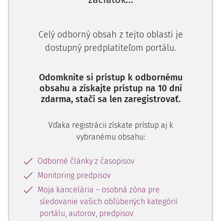
výkladových pravidel, zejména ve vztahu ke
spotřebitelskému právu. Další otázkou je, zda jej vůbec
1)
máme řadit do katalogu ostatních výkladových nástrojů,
Celý odborný obsah z tejto oblasti je
či zda jej brát jako speciální podřízené výkladové pravidlo
dostupný predplatiteľom portálu.
nebo výkladovou metodu.
Diskutuje se také aplikační rozměr pravidla
contra
Odomknite si prístup k odbornému
proferentem
, zejména jeho použití v případech, kdy byl
obsahu a získajte prístup na 10 dní
zdarma, stačí sa len zaregistrovať.
text zachycením individuální negociace a nikoliv adhezní
smlouvy či nepřímého smluvního ujednání v obchodních
podmínkách. Byť se v tomto příspěvku zaměřím pouze na
Vďaka registrácii získate prístup aj k
dílčí otázku tohoto způsobu výkladu, pokusím se zdůraznit,
vybranému obsahu:
jak nejednoznačné výsledky může aplikace výkladu k tíži
proferenta přinášet.
Odborné články z časopisov
Monitoring predpisov
2.
Zajímavou výzvu pro interpreta aplikujícího výklad
Moja kancelária – osobná zóna pre
contra
proferentem
představují ta ustanovení smlouvy,
sledovanie vašich obľúbených kategórií
která vyvolávají hned dvojí pochybnost: předně o tom,
portálu, autorov, predpisov
co vlastně bylo ujednáno, t. j. co je obsahem právního