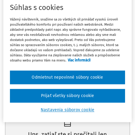
Súhlas s cookies
Článok 6 ods. 3 písm. b) až d) Dohovoru o ochrane
ľudských práv a základných slobôd konkretizuje
Vážený návštevník, snažíme sa zo všetkých síl prinášať vysokú úroveň
minimálne právo na obhajobu. Aby pomoc obhajcu nebola
používateľského komfortu pri používaní našich webstránok. Medzi
len formálna, je dôležité, aby obhajca realizoval právnu
základné predpoklady patrí napr. aby správne fungovalo vyhľadávanie,
aby sme vás neobťažovali nevhodnou reklamou alebo aby sme mali
pomoc svojmu klientovi (obvinenému, resp.
dostatok podnetov, ako web vylepšovať. Preto od Vás potrebujeme
obžalovanému) bez akýchkoľvek obmedzení napr. aj vo
súhlas so spracovaním súborov cookies, t. j. malých súborov, ktoré sa
dočasne ukladajú vo vašom prehliadači. Vopred ďakujeme za udelenie
forme konfliktu záujmov jeho dvoch klientov, ktorých
súhlasu. Dáta využijeme na zlepšovanie našich služieb a prispôsobenie
obhajuje v tom istom konaní. Nezodpovedá právu na
obsahu webu priamo Vám na mieru.
Viac informácií
spravodlivý proces situácia, ak jeden a ten istý obhajca,
má "pomáhať" - obhajovať v tej istej veci dvoch
Odmietnut nepovinné súbory cookie
obžalovaných, ktorých záujmy si odporujú. Uvedené sa
vzťahuje na trestné konanie ako celok, t.j. až do jeho
Prijať všetky súbory cookie
právoplatného skončenia, teda aj na konanie "len" o
Máte predplatné?
Prihláste sa
uložení trestu po povolení obnovy konania, v rámci
Nastavenia súborov cookie
ktorého zostal výrok o vine nedotknutý.
UZNESENIE
NAJVYŠŠIEHO SÚDU SR
, SP. ZN.
2 TO 10/2015
Ups, zatiaľ ste si prečítali len