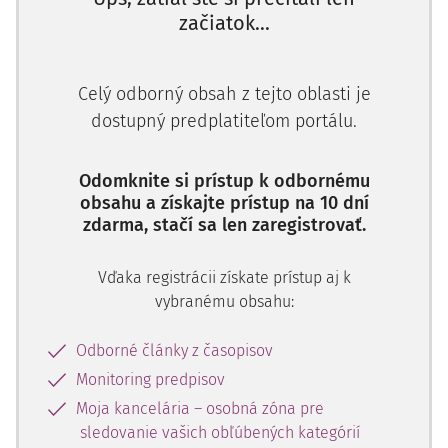
začiatok...
Skutkový stav:
Najvyšší súd rozhodol o odvolaniach obžalovaných B. A., J.
Celý odborný obsah z tejto oblasti je
B. a R. B. proti rozsudku Špecializovaného trestného súdu z
dostupný predplatiteľom portálu.
25. mája 2015, sp. zn. BB-3T3/2008, tak, že podľa § 321 ods.
1 písm. a), c) ods. 2 TP zrušil napadnutý rozsudok v časti vo
Odomknite si prístup k odbornému
výrokoch o treste, pokiaľ sa týkajú obžalovaných B. A., J. B.
obsahu a získajte prístup na 10 dní
a R. B. a obž. M. P. - u tohto aj podľa § 324 TP. Podľa § 322
zdarma, stačí sa len zaregistrovať.
ods. 1 TP vec v zrušenej časti vrátil Špecializovanému
trestnému súdu, pracovisko B. B., aby ju v potrebnom
Vďaka registrácii získate prístup aj k
rozsahu znovu prerokoval a rozhodol.
vybranému obsahu:
Z ODÔVODNENIA:
Odborné články z časopisov
Monitoring predpisov
Špecializovaný trestný súd v obnovenom konaní - po
Moja kancelária – osobná zóna pre
povolení obnovy konania, v rámci ktorej bol zrušený len
sledovanie vašich obľúbených kategórií
výrok o treste v pôvodnom rozsudku z 24. februára 2008,