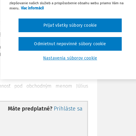
zlepšovanie našich služieb a prispôsobenie obsahu webu priamo Vám na
Stiahnuť
mieru.
Viac informácií
ie,
Poznámka
Prijať všetky súbory cookie
ja 2015,
Odmietnut nepovinné súbory cookie
nutou vládou a stanovisko k nemu,
, rozhoduje takto:
Nastavenia súborov cookie
 činnosť pod obchodným menom Július
 občan, ktorý sa narodil v roku 1960 a má
ho zastupoval pán J. Fiala, advokát
Máte predplatné?
Prihláste sa
a") zastupovala jej zástupkyňa, pani M.
i M. Bálintová.