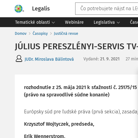
Legalis
Tematické oblasti
Webináre
Legislatíva
Čas
Domov
Časopisy
Justičná revue
JÚLIUS PERESZLÉNYI-SERVIS TV-
Vydané
:
21. 9. 2021
27 min
JUDr. Miroslava Bálintová
rozhodnutie z 25. mája 2021 k sťažnosti č. 25175/1
(právo na spravodlivé súdne konanie)
Európsky súd pre ľudské práva (prvá sekcia), zasadaj
Krzysztof Wojtyczek, predseda,
Erik Wennerstrom,