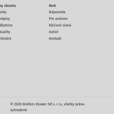
py obsahu
Web
ánky
Nápoveda
edpisy
Pre autorov
dikatúra
Kľúčové slová
tuality
Autori
bináre
Kontakt
© 2026 Wolters Kluwer SR s. r. o., všetky práva
vyhradené