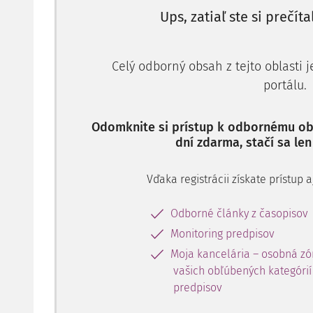
Ups, zatiaľ ste si prečíta
A. Okolnosti prípadu
3. Skutkové okolnosti prípadu, tak ako ich predlož
Celý odborný obsah z tejto oblasti 
portálu.
1. Pozadie
4. Jednou z podnikateľských činností sťažovate
licenciu na vysielanie v káblovej sieti v mes
Odomknite si prístup k odbornému obs
dní zdarma, stačí sa len
materinský jazyk prevažne maďarčinu.
5. Podľa
zákona o štátnom jazyku
(zákon č.
270
televízne vysielanie sa na celom území Slove
Vďaka registrácii získate prístup
jazyku, s výnimkami a za podmienok ustanoven
sú spomedzi existujúcich výnimiek a podmienok
Odborné články z časopisov
zákona
, podľa ktorého je vysielanie relácií v i
Monitoring predpisov
sprevádzané titulkami v štátnom jazyku al
Moja kancelária – osobná zó
vysielanie rovnakého programu v štátnom jazyku
vašich obľúbených kategórií 
6. Podľa
§ 16 ods. 3 písm. e) zákona o vysielaní
predpisov
znení neskorších predpisov - ďalej len "
zák