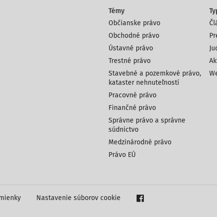
Témy
Ty
Občianske právo
Čl
Obchodné právo
Pr
Ústavné právo
Ju
Trestné právo
Ak
Stavebné a pozemkové právo,
We
kataster nehnuteľností
Pracovné právo
Finančné právo
Správne právo a správne
súdnictvo
Medzinárodné právo
Právo EÚ
mienky
Nastavenie súborov cookie