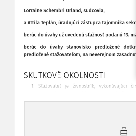
Lorraine Schembri Orland, sudcovia,
a Attila Teplán, úradujúci zástupca tajomníka sekc
berúc do úvahy už uvedenú sťažnosť podanú 13. má
berúc do úvahy stanovisko predložené dotk
predložené sťažovateľom, na neverejnom zasadnutí
SKUTKOVÉ OKOLNOSTI
1. Sťažovateľ je živnostník, vykonávajúci
Pereszlényi-Servis TV-Video. Je slovenský štátny
miesto podnikania v Štúrove. Pred Súdom 
vykonávajúci prax v Budapešti (Maďarsko).
2. Vládu Slovenskej republiky (ďalej len "vlád
Pirošíková, ktorú nahradila spoluzástupkyňa, pan