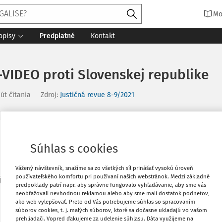
Mo
opisy
Predplatné
Kontakt
VIDEO proti Slovenskej republike
út čítania
Zdroj
:
Justičná revue 8-9/2021
5 pre porušenie článku 6 ods. 1 Dohovoru
Vytlačiť
Súhlas s cookies
Vážený návštevník, snažíme sa zo všetkých síl prinášať vysokú úroveň
Obľúbené
používateľského komfortu pri používaní našich webstránok. Medzi základné
úc 25. mája 2021 ako výbor v zložení:
predpoklady patrí napr. aby správne fungovalo vyhľadávanie, aby sme vás
neobťažovali nevhodnou reklamou alebo aby sme mali dostatok podnetov,
Zdieľať
ako web vylepšovať. Preto od Vás potrebujeme súhlas so spracovaním
súborov cookies, t. j. malých súborov, ktoré sa dočasne ukladajú vo vašom
prehliadači. Vopred ďakujeme za udelenie súhlasu. Dáta využijeme na