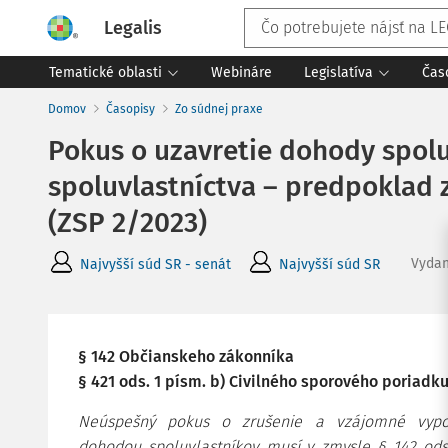
Legalis
Tematické oblasti
Webináre
Legislatíva
Čas
Domov
Časopisy
Zo súdnej praxe
Pokus o uzavretie dohody spolu
spoluvlastníctva – predpoklad 
(ZSP 2/2023)
Vyda
Najvyšší súd SR - senát
Najvyšší súd SR
§ 142 Občianskeho zákonníka
§ 421 ods. 1 písm. b) Civilného sporového poriadk
Neúspešný pokus o zrušenie a vzájomné vypori
dohodou spoluvlastníkov musí v zmysle § 142 ods