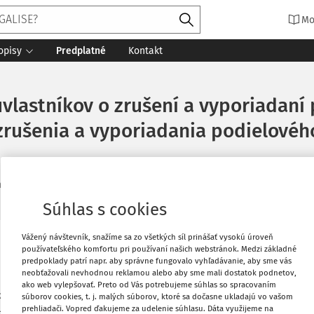
Mo
opisy
Predplatné
Kontakt
vlastníkov o zrušení a vyporiadaní
zrušenia a vyporiadania podielovéh
né
:
26. 2. 2023
12 minút čítania
Zdroj
:
Zo súdnej praxe 1/2023
Súhlas s cookies
Vážený návštevník, snažíme sa zo všetkých síl prinášať vysokú úroveň
Vytlačiť
používateľského komfortu pri používaní našich webstránok. Medzi základné
predpoklady patrí napr. aby správne fungovalo vyhľadávanie, aby sme vás
u
neobťažovali nevhodnou reklamou alebo aby sme mali dostatok podnetov,
ako web vylepšovať. Preto od Vás potrebujeme súhlas so spracovaním
Obľúbené
adanie podielového spoluvlastníctva
súborov cookies, t. j. malých súborov, ktoré sa dočasne ukladajú vo vašom
prehliadači. Vopred ďakujeme za udelenie súhlasu. Dáta využijeme na
. 1 Občianskeho zákonníka predchádzať