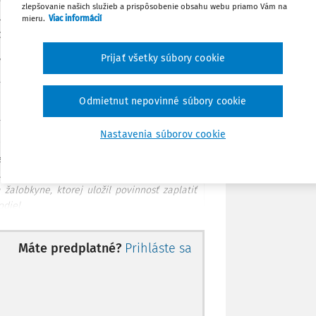
zlepšovanie našich služieb a prispôsobenie obsahu webu priamo Vám na
 dôjsť len pred podaním žaloby, a nie aj
Zdieľať
mieru.
Viac informácií
du.
Prijať všetky súbory cookie
Stiahnuť
jvyššieho súdu SR sp. zn. 7Cdo/303/2021
Odmietnut nepovinné súbory cookie
Poznámka
Nastavenia súborov cookie
zsudkom z 19. decembra 2019 podielové
ným vo výroku rozsudku) zrušil a vyporiadal
 žalobkyne, ktorej uložil povinnosť zaplatiť
diel.
Máte predplatné?
Prihláste sa
naného dokazovania dospel k záveru o
 sa nedohodli na zrušení a vzájomnom
ehnuteľnostiam. Podľa názoru súdu bola
icky možná, javila sa ale ako neúčelná.