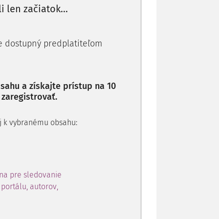
astníckych podielov, doterajší spôsob
li len začiatok...
dobudnutia (žalobkyňa dedením a žalovaný
je dostupný predplatiteľom
ahu a získajte prístup na 10
 zaregistrovať.
 aj k vybranému obsahu:
na pre sledovanie
portálu, autorov,