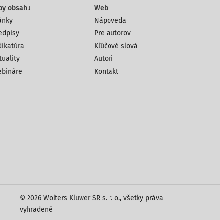
py obsahu
Web
ánky
Nápoveda
edpisy
Pre autorov
dikatúra
Kľúčové slová
tuality
Autori
bináre
Kontakt
© 2026 Wolters Kluwer SR s. r. o., všetky práva
vyhradené