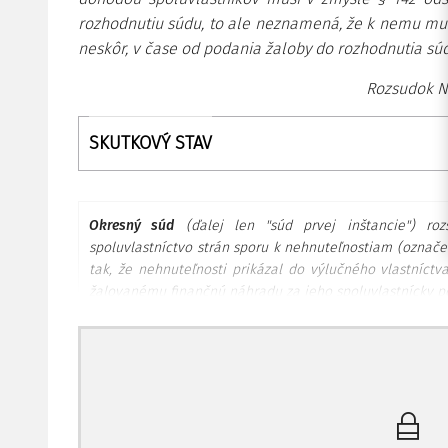
rozhodnutiu súdu, to ale neznamená, že k nemu musí
neskôr, v čase od podania žaloby do rozhodnutia sú
Rozsudok Na
SKUTKOVÝ STAV
Okresný súd
(ďalej len "súd prvej inštancie") ro
spoluvlastníctvo strán sporu k nehnuteľnostiam (označe
tak, že nehnuteľnosti prikázal do výlučného vlastníctva
žalovanému finančnú náhradu za jeho spoluvlastnícky po
Súd prvej inštancie na základe výsledkov vyko
dôvodnosti podania žaloby, lebo strany sporu
vyporiadaní ich podielového spoluvlastníctva k n
síce reálna deľba spoločných nehnuteľností techn