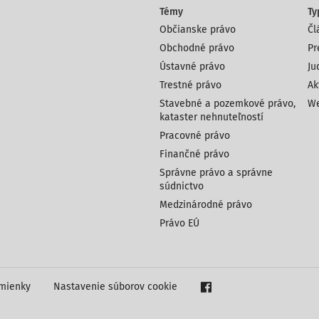
Témy
Ty
Občianske právo
Čl
Obchodné právo
Pr
Ústavné právo
Ju
Trestné právo
Ak
Stavebné a pozemkové právo,
We
kataster nehnuteľností
Pracovné právo
Finančné právo
Správne právo a správne
súdnictvo
Medzinárodné právo
Právo EÚ
mienky
Nastavenie súborov cookie