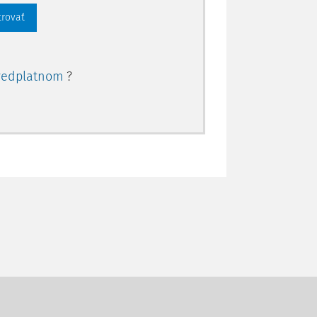
trovať
redplatnom
?