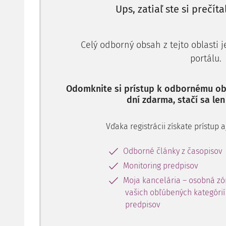
Vzhľadom na účelné využitie veci, výšku spoluvl
Ups, zatiaľ ste si prečíta
užívania nehnuteľností a tiež právny titul ich na
kúpou)
Celý odborný obsah z tejto oblasti 
portálu.
Odomknite si prístup k odbornému obs
dní zdarma, stačí sa len
Vďaka registrácii získate prístup
Odborné články z časopisov
Monitoring predpisov
Moja kancelária – osobná zó
vašich obľúbených kategórií 
predpisov