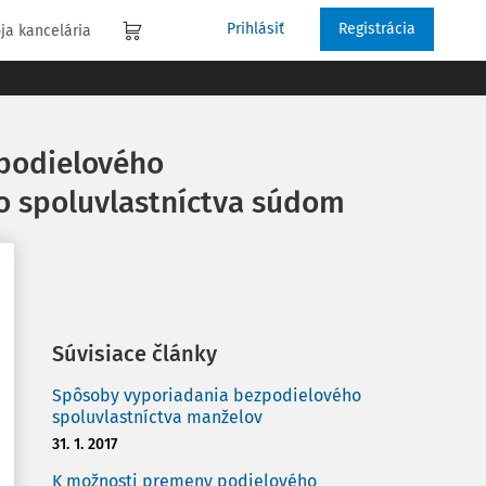
Prihlásiť
Registrácia
ja kancelária
 podielového
o spoluvlastníctva súdom
Súvisiace články
Spôsoby vyporiadania bezpodielového
spoluvlastníctva manželov
31. 1. 2017
K možnosti premeny podielového