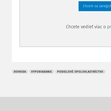
Chcem sa zaregis
Chcete vedieť viac o
p
DOHODA
VYPORIADANIE
PODIELOVÉ SPOLUVLASTNÍCTVO