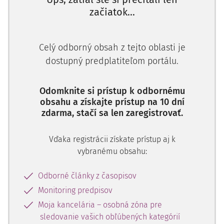
začiatok...
aplikácie práva.
Key words:
narcotic substances, psychotropic substances,
cannabis, consumer, offence, punishment, criminal
Celý odborný obsah z tejto oblasti je
proceedings, law enforcement authorities.
dostupný predplatiteľom portálu.
Právne predpisy/legislation:
zákon č. 139/1998 Z. z. o
omamných látkach, psychotropných látkach a prípravkoch
Odomknite si prístup k odbornému
v znení neskorších prepisov; zákon č. 300/2005 Z. z. Trestný
obsahu a získajte prístup na 10 dní
zákon v znení neskorších predpisov
zdarma, stačí sa len zaregistrovať.
Vďaka registrácii získate prístup aj k
vybranému obsahu:
I Úvod
Neoprávnené nakladanie s omamnými látkami alebo
Odborné články z časopisov
1)
psychotropnými látkami (ďalej len "OPL")
je problémom
Monitoring predpisov
spoločenského a sociálneho života ľudskej spoločnosti. Vo
Moja kancelária – osobná zóna pre
vzťahu k osobám, ktoré neoprávnene nakladajú s OPL, je
sledovanie vašich obľúbených kategórií