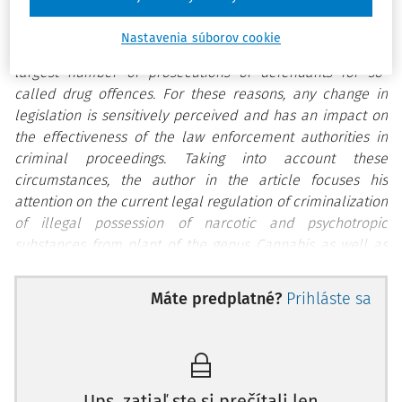
the criminalization of the unlawful possession of plant of
the genus Cannabis. This is due to the fact that the
Nastavenia súborov cookie
unauthorized possession of these plants accounts for the
largest number of prosecutions of defendants for so-
called drug offences. For these reasons, any change in
legislation is sensitively perceived and has an impact on
the effectiveness of the law enforcement authorities in
criminal proceedings. Taking into account these
circumstances, the author in the article focuses his
attention on the current legal regulation of criminalization
of illegal possession of narcotic and psychotropic
substances from plant of the genus Cannabis as well as
the proposed changes in the Criminal Code.
Máte predplatné?
Prihláste sa
ČENTÉŠ, J.: Trestnosť neoprávneného prechovávania
rastliny rodu Cannabis (konopa); Justičná revue, 75, 2023, č.
5, s. 619 – 635.
Kľúčové slová:
omamné látky, psychotropné látky, konopa,
Ups, zatiaľ ste si prečítali len
konzument, trestný čin, trest, trestné konanie, orgány