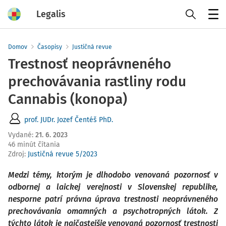
Legalis
Menu
Domov
Časopisy
Justičná revue
Trestnosť neoprávneného
prechovávania rastliny rodu
Cannabis (konopa)
prof. JUDr. Jozef Čentéš PhD.
Vydané
:
21. 6. 2023
46 minút čítania
Zdroj
:
Justičná revue 5/2023
Medzi témy, ktorým je dlhodobo venovaná pozornosť v
odbornej a laickej verejnosti v Slovenskej republike,
nesporne patrí právna úprava trestnosti neoprávneného
prechovávania omamných a psychotropných látok. Z
týchto látok je najčastejšie venovaná pozornosť trestnosti