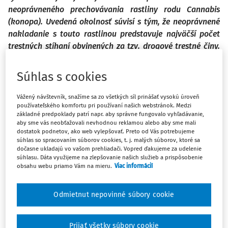
neoprávneného prechovávania rastliny rodu Cannabis
(konopa). Uvedená okolnosť súvisí s tým, že neoprávnené
nakladanie s touto rastlinou predstavuje najväčší počet
trestných stíhaní obvinených za tzv. drogové trestné činy.
Z týchto dôvodov každá zmena právnej úpravy je citlivo
vnímaná a má dosah aj na efektivitu činnosti orgánov
Súhlas s cookies
aplikácie práva v trestnom konaní. S prihliadnutím na
tieto okolnosti v článku zameriavame pozornosť na
Vážený návštevník, snažíme sa zo všetkých síl prinášať vysokú úroveň
používateľského komfortu pri používaní našich webstránok. Medzi
aktuálnu právnu úpravu trestnosti neoprávneného
základné predpoklady patrí napr. aby správne fungovalo vyhľadávanie,
prechovávania omamných a psychotropných látok z
aby sme vás neobťažovali nevhodnou reklamou alebo aby sme mali
rastliny rodu Cannabis (konopa), ako aj navrhovanú
dostatok podnetov, ako web vylepšovať. Preto od Vás potrebujeme
súhlas so spracovaním súborov cookies, t. j. malých súborov, ktoré sa
novelu Trestného zákona.
dočasne ukladajú vo vašom prehliadači. Vopred ďakujeme za udelenie
súhlasu. Dáta využijeme na zlepšovanie našich služieb a prispôsobenie
obsahu webu priamo Vám na mieru.
Viac informácií
Among the topics that have long received attention in the
public in the Slovak Republic is undeniably the legal
Odmietnut nepovinné súbory cookie
regulation of the criminalization of the unauthorized
possession of narcotic drugs and psychotropic substances.
Of these substances, the most frequent attention is paid to
Prijať všetky súbory cookie