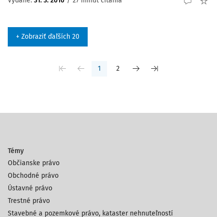
Vydané:
31. 3. 2016
/
27 minút čítania
+ Zobraziť ďaľších 20
1
2
Témy
Občianske právo
Obchodné právo
Ústavné právo
Trestné právo
Stavebné a pozemkové právo, kataster nehnuteľností