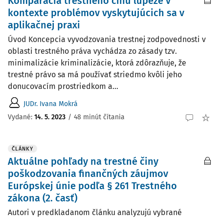
Komparácia trestného činu lúpeže v
kontexte problémov vyskytujúcich sa v
aplikačnej praxi
Úvod Koncepcia vyvodzovania trestnej zodpovednosti v
oblasti trestného práva vychádza zo zásady tzv.
minimalizácie kriminalizácie, ktorá zdôrazňuje, že
trestné právo sa má používať striedmo kvôli jeho
donucovacím prostriedkom a...
JUDr. Ivana Mokrá
Vydané:
14. 5. 2023
/
48 minút čítania
ČLÁNKY
Aktuálne pohľady na trestné činy
poškodzovania finančných záujmov
Európskej únie podľa § 261 Trestného
zákona (2. časť)
Autori v predkladanom článku analyzujú vybrané