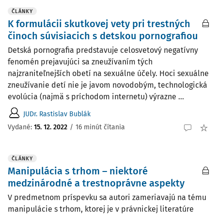
ČLÁNKY
K formulácii skutkovej vety pri trestných
činoch súvisiacich s detskou pornografiou
Detská pornografia predstavuje celosvetový negatívny
fenomén prejavujúci sa zneužívaním tých
najzraniteľnejších obetí na sexuálne účely. Hoci sexuálne
zneužívanie detí nie je javom novodobým, technologická
evolúcia (najmä s príchodom internetu) výrazne ...
JUDr. Rastislav Bublák
Vydané:
15. 12. 2022
/
16 minút čítania
ČLÁNKY
Manipulácia s trhom – niektoré
medzinárodné a trestnoprávne aspekty
V predmetnom príspevku sa autori zameriavajú na tému
manipulácie s trhom, ktorej je v právnickej literatúre