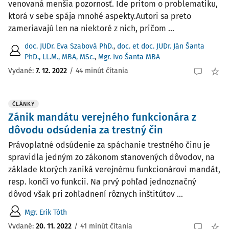
venovaná menšia pozornosť. Ide pritom o problematiku,
ktorá v sebe spája mnohé aspekty.Autori sa preto
zameriavajú len na niektoré z nich, pričom ...
doc. JUDr. Eva Szabová PhD.
,
doc. et doc. JUDr. Ján Šanta
PhD., LL.M., MBA, MSc.
,
Mgr. Ivo Šanta MBA
Vydané:
7. 12. 2022
/
44 minút čítania
ČLÁNKY
Zánik mandátu verejného funkcionára z
dôvodu odsúdenia za trestný čin
Právoplatné odsúdenie za spáchanie trestného činu je
spravidla jedným zo zákonom stanovených dôvodov, na
základe ktorých zaniká verejnému funkcionárovi mandát,
resp. končí vo funkcii. Na prvý pohľad jednoznačný
dôvod však pri zohľadnení rôznych inštitútov ...
Mgr. Erik Tóth
Vydané:
20. 11. 2022
/
41 minút čítania