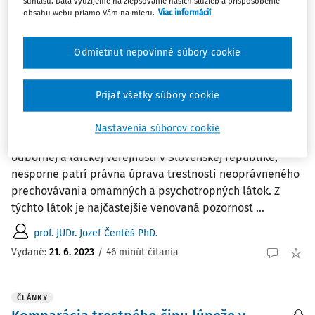
súhlasu. Dáta využijeme na zlepšovanie našich služieb a prispôsobenie
obsahu webu priamo Vám na mieru.
Viac informácií
prof. JUDr. Jozef Čentéš PhD.
Vydané:
2. 10. 2024
/
46 minút čítania
Odmietnut nepovinné súbory cookie
ČLÁNKY
Prijať všetky súbory cookie
Trestnosť neoprávneného prechovávania
rastliny rodu Cannabis (konopa)
Nastavenia súborov cookie
Medzi témy, ktorým je dlhodobo venovaná pozornosť v
odbornej a laickej verejnosti v Slovenskej republike,
nesporne patrí právna úprava trestnosti neoprávneného
prechovávania omamných a psychotropných látok. Z
týchto látok je najčastejšie venovaná pozornosť ...
prof. JUDr. Jozef Čentéš PhD.
Vydané:
21. 6. 2023
/
46 minút čítania
ČLÁNKY