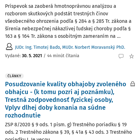
Príspevok sa zaoberá hmotnoprávnou analýzou a
rozborom skutkových podstát trestných činov
všeobecného ohrozenia podľa § 284 a § 285 Tr. zákona a
šírenia nebezpečnej nákazlivej ľudskej choroby podľa §
163 a § 164 Tr. zákona s osobitným zameraním na ...
JUDr. Ing. Timotej Baďo
,
MUDr. Norbert Moravanský PhD.
Vydané:
30. 5. 2021
/
44 minút čítania
ČLÁNKY
Posudzovanie kvality obhajoby zvoleného
obhajcu - (k tomu pozri aj poznámku),
Trestná zodpovednosť fyzickej osoby,
Vplyv dlhej doby konania na súdne
rozhodnutie
ZSP 8/2020 § 9 ods. 1 písm. g) Trestného poriadku § 19
ods. 2 Trestného zákona § 39, § 41a § 43 ods. 3 Trestného
poriadku I. Je vecou...