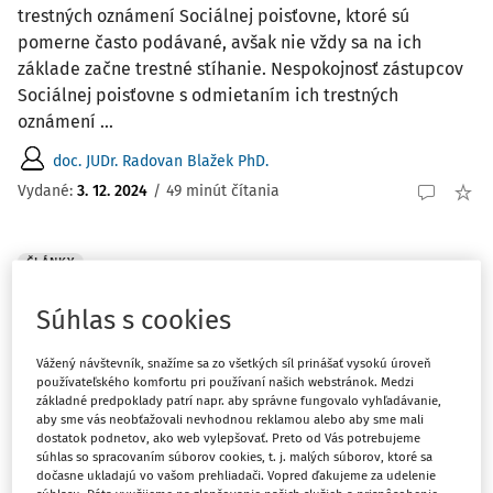
trestných oznámení Sociálnej poisťovne, ktoré sú
pomerne často podávané, avšak nie vždy sa na ich
základe začne trestné stíhanie. Nespokojnosť zástupcov
Sociálnej poisťovne s odmietaním ich trestných
oznámení ...
doc. JUDr. Radovan Blažek PhD.
Vydané:
3. 12. 2024
/
49 minút čítania
ČLÁNKY
Drogová trestná činnosť v podmienkach
Slovenskej republiky - vybrané hmotno-
Súhlas s cookies
právne aspekty
Vážený návštevník, snažíme sa zo všetkých síl prinášať vysokú úroveň
V článku autor venuje pozornosť prezentovaniu názorov k
používateľského komfortu pri používaní našich webstránok. Medzi
základné predpoklady patrí napr. aby správne fungovalo vyhľadávanie,
problematike drogovej trestnej činnosti v podmienkach
aby sme vás neobťažovali nevhodnou reklamou alebo aby sme mali
Slovenskej republiky, najmä vybraných trestnoprávnych
dostatok podnetov, ako web vylepšovať. Preto od Vás potrebujeme
a spoločenských aspektov. V úvode sa zaoberá právnym
súhlas so spracovaním súborov cookies, t. j. malých súborov, ktoré sa
dočasne ukladajú vo vašom prehliadači. Vopred ďakujeme za udelenie
rámcom protidrogovej politiky z pohľadu ...