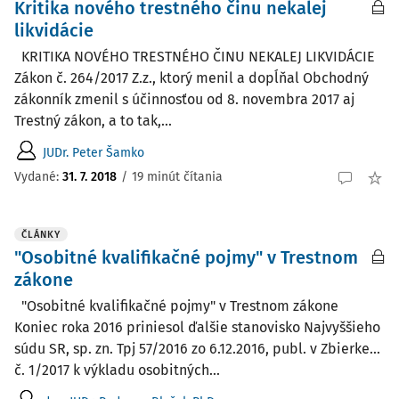
Kritika nového trestného činu nekalej
likvidácie
KRITIKA NOVÉHO TRESTNÉHO ČINU NEKALEJ LIKVIDÁCIE
Zákon č. 264/2017 Z.z., ktorý menil a dopĺňal Obchodný
zákonník zmenil s účinnosťou od 8. novembra 2017 aj
Trestný zákon, a to tak,...
JUDr. Peter Šamko
Vydané:
31. 7. 2018
/
19 minút čítania
ČLÁNKY
"Osobitné kvalifikačné pojmy" v Trestnom
zákone
"Osobitné kvalifikačné pojmy" v Trestnom zákone
Koniec roka 2016 priniesol ďalšie stanovisko Najvyššieho
súdu SR, sp. zn. Tpj 57/2016 zo 6.12.2016, publ. v Zbierke...
č. 1/2017 k výkladu osobitných...