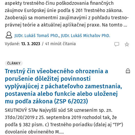
aspekty trestného činu poškodzovania finančných
záujmov Európskej únie podľa § 261 Trestného zákona.
Zaoberajú sa momentmi zaujímavými z pohľadu trestno-
právnej teórie a aktuálnej aplikačnej praxe. Na tomto ...
JUDr. Lukáš Tomaš PhD.
,
JUDr. Lukáš Michaľov PhD.
Vydané:
13. 3. 2023
/
41 minút čítania
ČLÁNKY
Trestný čin všeobecného ohrozenia a
porušenie dôležitej povinnosti
vyplývajúcej z páchateľovho zamestnania,
postavenia alebo funkcie alebo uloženej
mu podľa zákona (ZSP 6/2023)
SKUTKOVÝ STAv Najvyšší súd SR uznesením sp. zn.
3Tdo/20/2019 z 25. septembra 2019 rozhodol tak, že
podľa § 382 písm. c) Trestného poriadku (ďalej aj "TP")
dovolanie obvineného M....