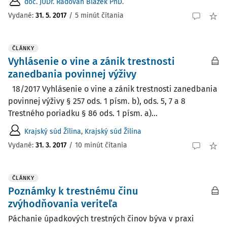
doc. JUDr. Radovan Blažek PhD.
Vydané:
31. 5. 2017
/
5 minút čítania
ČLÁNKY
Vyhlásenie o vine a zánik trestnosti
zanedbania povinnej výživy
18/2017 Vyhlásenie o vine a zánik trestnosti zanedbania
povinnej výživy § 257 ods. 1 písm. b), ods. 5, 7 a 8
Trestného poriadku § 86 ods. 1 písm. a)...
Krajský súd Žilina
,
Krajský súd Žilina
Vydané:
31. 3. 2017
/
10 minút čítania
ČLÁNKY
Poznámky k trestnému činu
zvýhodňovania veriteľa
Páchanie úpadkových trestných činov býva v praxi