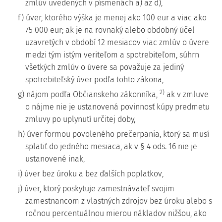
zmlúv uvedených v písmenách a) až d),
f) úver, ktorého výška je menej ako 100 eur a viac ako
75 000 eur; ak je na rovnaký alebo obdobný účel
uzavretých v období 12 mesiacov viac zmlúv o úvere
medzi tým istým veriteľom a spotrebiteľom, súhrn
všetkých zmlúv o úvere sa považuje za jediný
spotrebiteľský úver podľa tohto zákona,
2)
g) nájom podľa Občianskeho zákonníka,
ak v zmluve
o nájme nie je ustanovená povinnosť kúpy predmetu
zmluvy po uplynutí určitej doby,
h) úver formou povoleného prečerpania, ktorý sa musí
splatiť do jedného mesiaca, ak v § 4 ods. 16 nie je
ustanovené inak,
i) úver bez úroku a bez ďalších poplatkov,
j) úver, ktorý poskytuje zamestnávateľ svojim
zamestnancom z vlastných zdrojov bez úroku alebo s
ročnou percentuálnou mierou nákladov nižšou, ako