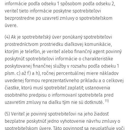
informácie podľa odseku 1 spôsobom podľa odseku 2,
veriteľ tieto informácie poskytne spotrebiteľovi
bezprostredne po uzavretí zmluvy o spotrebiteľskom
úvere.
(4) Ak je spotrebiteľský úver ponúkaný spotrebiteľovi
prostredníctvom prostriedku diaľkovej komunikácie,
ktorým je telefón, je veriteľ alebo finančný agent povinný
poskytnúť spotrebiteľovi informácie o charakteristike
poskytovanej finančnej služby v rozsahu podľa odseku 1
písm. c) až f) a h), ročnej percentuálnej miere nákladov
uvedenej formou reprezentatívneho príkladu a o celkovej
čiastke, ktorú musí spotrebiteľ zaplatiť; ustanovenia
osobitného predpisu o informovaní spotrebiteľa pred
11)
uzavretím zmluvy na diaľku tým nie sú dotknuté.
(5) Veriteľ je povinný spotrebiteľovi na jeho žiadosť
bezplatne poskytnúť jedno vyhotovenie návrhu zmluvy o
spotrebiteľskom úvere. Táto povinnosť sa neuplatňuje voči