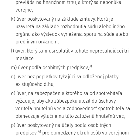
prevláda na finančnom trhu, a ktorý sa neponúka
verejne,
k) úver poskytovaný na základe zmluvy, ktorá je
uzavretá na základe rozhodnutia súdu alebo iného
orgánu ako výsledok vyriešenia sporu na súde alebo
pred iným orgánom,
l) úver, ktorý sa musí splatiť v lehote nepresahujúcej tri
mesiace,
3)
m) úver podľa osobitných predpisov,
n) úver bez poplatkov týkajúci sa odloženej platby
existujúceho dlhu,
o) úver, na zabezpečenie ktorého sa od spotrebiteľa
vyžaduje, aby ako zábezpeku uložil do úschovy
veriteľa hnuteľnú vec a zodpovednosť spotrebiteľa sa
obmedzuje výlučne na túto založenú hnuteľnú vec,
p) úver poskytovaný na účely podľa osobitných
4)
predpisov
pre obmedzený okruh osôb vo verejnom