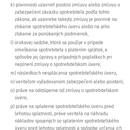
k) povinnosti uzavrieť poistnú zmluvu alebo zmluvu o
zabezpečení záväzku spotrebiteľa podľa tohto
zákona, ak uzavretie takejto zmluvy je povinné na
získanie spotrebiteľského úveru alebo na jeho
získanie za ponúkaných podmienok,
l) úrokovej sadzbe, ktorá sa použije v prípade
omeškania spotrebiteľa s platením splátok, a
spôsobe jej úpravy a prípadných poplatkoch pri
neplnení zmluvy o spotrebiteľskom úvere,
m) následkoch nesplácania spotrebiteľského úveru,
n) veriteľom vyžadovanom zabezpečení alebo poistení,
o) práve na odstúpenie od zmluvy o spotrebiteľskom
úvere,
p) práve na splatenie spotrebiteľského úveru pred
lehotou splatnosti, práve veriteľa na náhradu
nákladov spojených so splatením spotrebiteľského
úveru pred lehotou splatnosti a spôsobe určenia ich