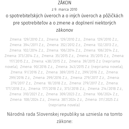
ZÁKON
z 9. marca 2010
o spotrebiteľských úveroch a o iných úveroch a pôžičkách
pre spotrebiteľov a o zmene a doplnení niektorých
zákonov
Zmena: 129/2010 Z.z.
Zmena: 129/2010 Z.z.
Zmena: 129/2010 Z.z.
Zmena: 394/2011 Z.z.
Zmena: 352/2012 Z.z.
Zmena: 132/2013 Z.z.
Zmena: 102/2014 Z.z.
Zmena: 106/2014 Z.z.
Zmena: 106/2014 Z.z.
Zmena: 373/2014 Z.z.
Zmena: 35/2015 Z.z.
Zmena: 35/2015 Z.z.
Zmena:
117/2015 Z.z.
Zmena: 438/2015 Z.z.
Zmena: 39/2015 Z.z. (nepriama
novela)
Zmena: 90/2016 Z.z.
Zmena: 343/2015 Z.z. (nepriama novela)
Zmena: 91/2016 Z.z.
Zmena: 389/2015 Z.z., 299/2016 Z.z.
Zmena:
299/2016 Z.z.
Zmena: 299/2016 Z.z.
Zmena: 279/2017 Z.z.
Zmena:
279/2017 Z.z.
Zmena: 18/2018 Z.z.
Zmena: 279/2017 Z.z.
Zmena:
177/2018 Z.z.
Zmena: 177/2018 Z.z., 373/2018 Z.z.
Zmena: 214/2018 Z.z.
Zmena: 310/2021 Z.z.
Zmena: 309/2023 Z.z.
Zmena: 106/2024 Z.z.
Zmena: 108/2024 Z.z.
Zmena: 387/2024 Z.z.
Zmena: 311/2025 Z.z.
(nepriama novela)
Národná rada Slovenskej republiky sa uzniesla na tomto
zákone: