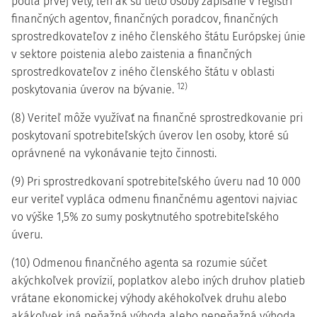
podľa prvej vety, len ak sú tieto osoby zapísané v registri
finančných agentov, finančných poradcov, finančných
sprostredkovateľov z iného členského štátu Európskej únie
v sektore poistenia alebo zaistenia a finančných
sprostredkovateľov z iného členského štátu v oblasti
12)
poskytovania úverov na bývanie.
(8) Veriteľ môže využívať na finančné sprostredkovanie pri
poskytovaní spotrebiteľských úverov len osoby, ktoré sú
oprávnené na vykonávanie tejto činnosti.
(9) Pri sprostredkovaní spotrebiteľského úveru nad 10 000
eur veriteľ vypláca odmenu finančnému agentovi najviac
vo výške 1,5% zo sumy poskytnutého spotrebiteľského
úveru.
(10) Odmenou finančného agenta sa rozumie súčet
akýchkoľvek provízií, poplatkov alebo iných druhov platieb
vrátane ekonomickej výhody akéhokoľvek druhu alebo
akákoľvek iná peňažná výhoda alebo nepeňažná výhoda