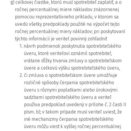
g) celkovej čiastke, ktorú musí spotrebiteľ zaplatiť, a o
ročnej percentuálnej miere nákladov znázornenej
pomocou reprezentatívneho príkladu, v ktorom sa
uvedú všetky predpoklady použité na výpočet tejto
ročnej percentuálnej miery nákladov; pri poskytovaní
týchto informácií je veriteľ povinný zohľadniť
1. návrh podmienok poskytnutia spotrebiteľského
úveru, ktoré veriteľovi oznámil spotrebiteľ,
vrátane dĺžky trvania zmluvy o spotrebiteľskom
úvere a celkovú výšku spotrebiteľského úveru,
2. či zmluva o spotrebiteľskom úvere umožňuje
rozličné spôsoby čerpania spotrebiteľského
úveru s rôznymi poplatkami alebo úrokovými
sadzbami spotrebiteľského úveru a veriteľ
používa predpoklad uvedený v prílohe č. 2 časti II
písm. b); v takom prípade musí veriteľ uviesť, že
iné mechanizmy čerpania spotrebiteľského
úveru môžu viesť k vyššej ročnej percentuálnej