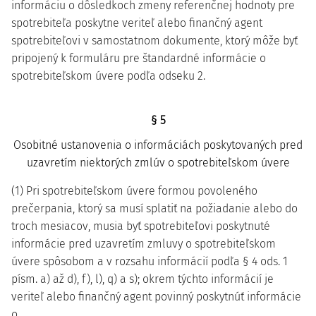
informáciu o dôsledkoch zmeny referenčnej hodnoty pre
spotrebiteľa poskytne veriteľ alebo finančný agent
spotrebiteľovi v samostatnom dokumente, ktorý môže byť
pripojený k formuláru pre štandardné informácie o
spotrebiteľskom úvere podľa odseku 2.
§ 5
Osobitné ustanovenia o informáciách poskytovaných pred
uzavretím niektorých zmlúv o spotrebiteľskom úvere
(1) Pri spotrebiteľskom úvere formou povoleného
prečerpania, ktorý sa musí splatiť na požiadanie alebo do
troch mesiacov, musia byť spotrebiteľovi poskytnuté
informácie pred uzavretím zmluvy o spotrebiteľskom
úvere spôsobom a v rozsahu informácií podľa § 4 ods. 1
písm. a) až d), f), l), q) a s); okrem týchto informácií je
veriteľ alebo finančný agent povinný poskytnúť informácie
o