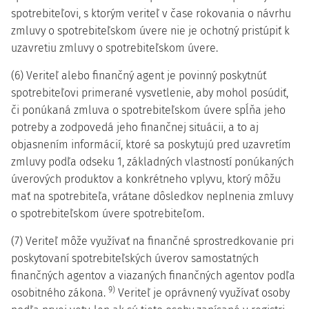
spotrebiteľovi, s ktorým veriteľ v čase rokovania o návrhu
zmluvy o spotrebiteľskom úvere nie je ochotný pristúpiť k
uzavretiu zmluvy o spotrebiteľskom úvere.
(6) Veriteľ alebo finančný agent je povinný poskytnúť
spotrebiteľovi primerané vysvetlenie, aby mohol posúdiť,
či ponúkaná zmluva o spotrebiteľskom úvere spĺňa jeho
potreby a zodpovedá jeho finančnej situácii, a to aj
objasnením informácií, ktoré sa poskytujú pred uzavretím
zmluvy podľa odseku 1, základných vlastností ponúkaných
úverových produktov a konkrétneho vplyvu, ktorý môžu
mať na spotrebiteľa, vrátane dôsledkov neplnenia zmluvy
o spotrebiteľskom úvere spotrebiteľom.
(7) Veriteľ môže využívať na finančné sprostredkovanie pri
poskytovaní spotrebiteľských úverov samostatných
finančných agentov a viazaných finančných agentov podľa
9)
osobitného zákona.
Veriteľ je oprávnený využívať osoby