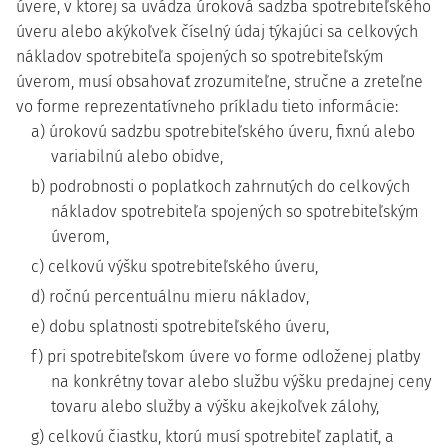
úvere, v ktorej sa uvádza úroková sadzba spotrebiteľského
úveru alebo akýkoľvek číselný údaj týkajúci sa celkových
nákladov spotrebiteľa spojených so spotrebiteľským
úverom, musí obsahovať zrozumiteľne, stručne a zreteľne
vo forme reprezentatívneho príkladu tieto informácie:
a) úrokovú sadzbu spotrebiteľského úveru, fixnú alebo
variabilnú alebo obidve,
b) podrobnosti o poplatkoch zahrnutých do celkových
nákladov spotrebiteľa spojených so spotrebiteľským
úverom,
c) celkovú výšku spotrebiteľského úveru,
d) ročnú percentuálnu mieru nákladov,
e) dobu splatnosti spotrebiteľského úveru,
f) pri spotrebiteľskom úvere vo forme odloženej platby
na konkrétny tovar alebo službu výšku predajnej ceny
tovaru alebo služby a výšku akejkoľvek zálohy,
g) celkovú čiastku, ktorú musí spotrebiteľ zaplatiť, a