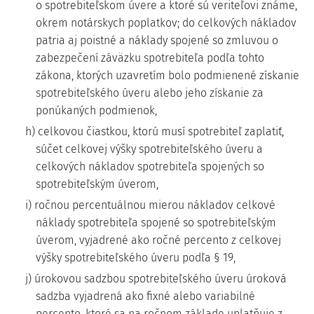
o spotrebiteľskom úvere a ktoré sú veriteľovi známe,
okrem notárskych poplatkov; do celkových nákladov
patria aj poistné a náklady spojené so zmluvou o
zabezpečení záväzku spotrebiteľa podľa tohto
zákona, ktorých uzavretím bolo podmienené získanie
spotrebiteľského úveru alebo jeho získanie za
ponúkaných podmienok,
h) celkovou čiastkou, ktorú musí spotrebiteľ zaplatiť,
súčet celkovej výšky spotrebiteľského úveru a
celkových nákladov spotrebiteľa spojených so
spotrebiteľským úverom,
i) ročnou percentuálnou mierou nákladov celkové
náklady spotrebiteľa spojené so spotrebiteľským
úverom, vyjadrené ako ročné percento z celkovej
výšky spotrebiteľského úveru podľa § 19,
j) úrokovou sadzbou spotrebiteľského úveru úroková
sadzba vyjadrená ako fixné alebo variabilné
percento, ktoré sa na ročnom základe uplatňuje z