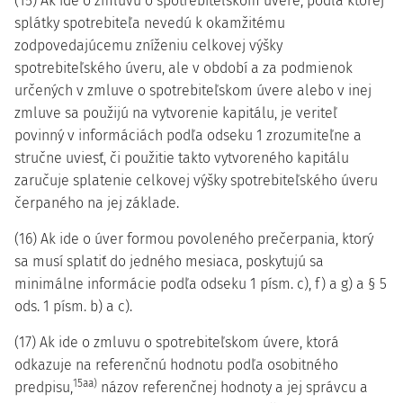
(15) Ak ide o zmluvu o spotrebiteľskom úvere, podľa ktorej
splátky spotrebiteľa nevedú k okamžitému
zodpovedajúcemu zníženiu celkovej výšky
spotrebiteľského úveru, ale v období a za podmienok
určených v zmluve o spotrebiteľskom úvere alebo v inej
zmluve sa použijú na vytvorenie kapitálu, je veriteľ
povinný v informáciách podľa odseku 1 zrozumiteľne a
stručne uviesť, či použitie takto vytvoreného kapitálu
zaručuje splatenie celkovej výšky spotrebiteľského úveru
čerpaného na jej základe.
(16) Ak ide o úver formou povoleného prečerpania, ktorý
sa musí splatiť do jedného mesiaca, poskytujú sa
minimálne informácie podľa odseku 1 písm. c), f) a g) a § 5
ods. 1 písm. b) a c).
(17) Ak ide o zmluvu o spotrebiteľskom úvere, ktorá
odkazuje na referenčnú hodnotu podľa osobitného
15aa)
predpisu,
názov referenčnej hodnoty a jej správcu a