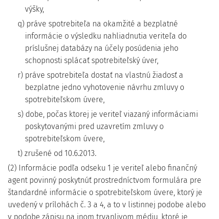
výšky,
q) práve spotrebiteľa na okamžité a bezplatné
informácie o výsledku nahliadnutia veriteľa do
príslušnej databázy na účely posúdenia jeho
schopnosti splácať spotrebiteľský úver,
r) práve spotrebiteľa dostať na vlastnú žiadosť a
bezplatne jedno vyhotovenie návrhu zmluvy o
spotrebiteľskom úvere,
s) dobe, počas ktorej je veriteľ viazaný informáciami
poskytovanými pred uzavretím zmluvy o
spotrebiteľskom úvere,
t) zrušené od 10.6.2013.
(2) Informácie podľa odseku 1 je veriteľ alebo finančný
agent povinný poskytnúť prostredníctvom formulára pre
štandardné informácie o spotrebiteľskom úvere, ktorý je
uvedený v prílohách č. 3 a 4, a to v listinnej podobe alebo
v podobe zápisu na inom trvanlivom médiu, ktoré je