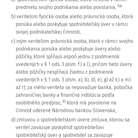
5a)
predmetu svojho podnikania alebo povolania,
b) veriteľom fyzická osoba alebo právnická osoba, ktorá
ponúka alebo poskytuje spotrebiteľský úver v rámci
svojej podnikateľskej činnosti,
c) iným veriteľom právnická osoba, ktorá v rámci svojho
podnikania ponúka alebo poskytuje úvery alebo
pôžičky, ktoré spĺňajú aspoň jednu z podmienok
uvedených v § 1 ods. 3 písm. f) a l), pričom tieto úvery
alebo pôžičky nespĺňajú žiadnu z podmienok
uvedených v § 1 ods. 3 písm. a), b), d), e), g) až k) a m)
až r); za iného veriteľa sa nepovažuje banka, pobočka
zahraničnej banky a finančná inštitúcia podľa
6)
osobitného predpisu,
ktorá má povolenie na
činnosť udelené Národnou bankou Slovenska,
d) zmluvou o spotrebiteľskom úvere zmluva, ktorou sa
veriteľ zaväzuje poskytnúť spotrebiteľovi
spotrebiteľský úver a spotrebiteľ sa zaväzuje