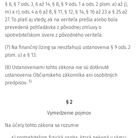
§ 6, § 7 ods. 3, 6 až 14, § 8, § 9 ods. 1 a ods. 2 písm. a) až j),
m) a r), ods. 4 a 6 až 8, § 11, § 12, § 14, § 16 až 23 a § 25 až
27. To platí aj vtedy, ak na veriteľa prešla alebo bola
prevedená pohľadávka z pôvodnej zmluvy o
spotrebiteľskom úvere z pôvodného veriteľa.
(7) Na finančný lízing sa nevzťahujú ustanovenia § 9 ods. 2
písm. u) a § 13.
(8) Ustanoveniami tohto zákona nie sú dotknuté
ustanovenia Občianskeho zákonníka ani osobitných
5)
predpisov.
§ 2
Vymedzenie pojmov
Na účely tohto zákona sa rozumie
a) spotrebiteľom fyzická osoba, ktorá nekoná v rámci