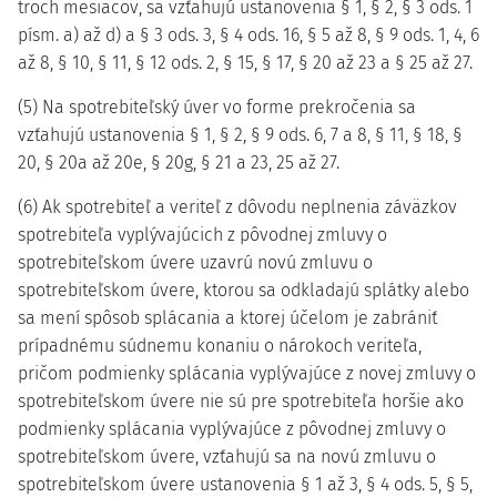
troch mesiacov, sa vzťahujú ustanovenia § 1, § 2, § 3 ods. 1
písm. a) až d) a § 3 ods. 3, § 4 ods. 16, § 5 až 8, § 9 ods. 1, 4, 6
až 8, § 10, § 11, § 12 ods. 2, § 15, § 17, § 20 až 23 a § 25 až 27.
(5) Na spotrebiteľský úver vo forme prekročenia sa
vzťahujú ustanovenia § 1, § 2, § 9 ods. 6, 7 a 8, § 11, § 18, §
20, § 20a až 20e, § 20g, § 21 a 23, 25 až 27.
(6) Ak spotrebiteľ a veriteľ z dôvodu neplnenia záväzkov
spotrebiteľa vyplývajúcich z pôvodnej zmluvy o
spotrebiteľskom úvere uzavrú novú zmluvu o
spotrebiteľskom úvere, ktorou sa odkladajú splátky alebo
sa mení spôsob splácania a ktorej účelom je zabrániť
prípadnému súdnemu konaniu o nárokoch veriteľa,
pričom podmienky splácania vyplývajúce z novej zmluvy o
spotrebiteľskom úvere nie sú pre spotrebiteľa horšie ako
podmienky splácania vyplývajúce z pôvodnej zmluvy o
spotrebiteľskom úvere, vzťahujú sa na novú zmluvu o
spotrebiteľskom úvere ustanovenia § 1 až 3, § 4 ods. 5, § 5,