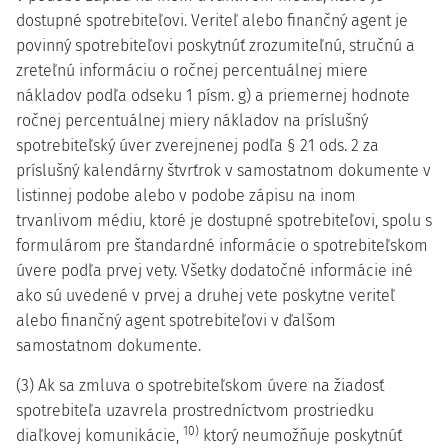
dostupné spotrebiteľovi. Veriteľ alebo finančný agent je
povinný spotrebiteľovi poskytnúť zrozumiteľnú, stručnú a
zreteľnú informáciu o ročnej percentuálnej miere
nákladov podľa odseku 1 písm. g) a priemernej hodnote
ročnej percentuálnej miery nákladov na príslušný
spotrebiteľský úver zverejnenej podľa § 21 ods. 2 za
príslušný kalendárny štvrťrok v samostatnom dokumente v
listinnej podobe alebo v podobe zápisu na inom
trvanlivom médiu, ktoré je dostupné spotrebiteľovi, spolu s
formulárom pre štandardné informácie o spotrebiteľskom
úvere podľa prvej vety. Všetky dodatočné informácie iné
ako sú uvedené v prvej a druhej vete poskytne veriteľ
alebo finančný agent spotrebiteľovi v ďalšom
samostatnom dokumente.
(3) Ak sa zmluva o spotrebiteľskom úvere na žiadosť
spotrebiteľa uzavrela prostredníctvom prostriedku
10)
diaľkovej komunikácie,
ktorý neumožňuje poskytnúť