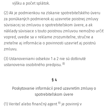
výšku a počet splátok.
(2) Ak je podmienkou na získanie spotrebiteľského úveru
za ponúkaných podmienok aj uzavretie poistnej zmluvy
súvisiacej so zmluvou o spotrebiteľskom úvere, a ak
náklady súvisiace s touto poistnou zmluvou nemožno určiť
vopred, uvedie sa v reklame zrozumiteľne, stručne a
zreteľne aj informácia o povinnosti uzavrieť aj poistnú
zmluvu.
(3) Ustanoveniami odsekov 1 a 2 nie sú dotknuté
8)
ustanovenia osobitného predpisu.
§ 4
Poskytovanie informácií pred uzavretím zmluvy o
spotrebiteľskom úvere
9)
(1) Veriteľ alebo finančný agent
je povinný v