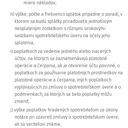
miere nákladov,
h) výške, počte a frekvencii splátok prípadne o poradí, v
ktorom sa budú splátky priraďovať k jednotlivým
nesplateným zostatkom s rôznymi úrokovými
sadzbami spotrebiteľského úveru na účely jeho
splatenia,
i) poplatkoch za vedenie jedného alebo viacerých
účtov, na ktorých sa zaznamenávajú platobné
operácie a čerpania, ak je otvorenie účtu povinné, o
poplatkoch za používanie platobných prostriedkov na
platobné operácie a čerpania, iných poplatkoch
vyplývajúcich zo zmluvy o spotrebiteľskom úvere a o
podmienkach, za ktorých sa tieto poplatky môžu
zmeniť,
j) výške poplatkov hradených spotrebiteľom za úkony
notára pri uzavretí zmluvy o spotrebiteľskom úvere,
ak sú veriteľovi známe,