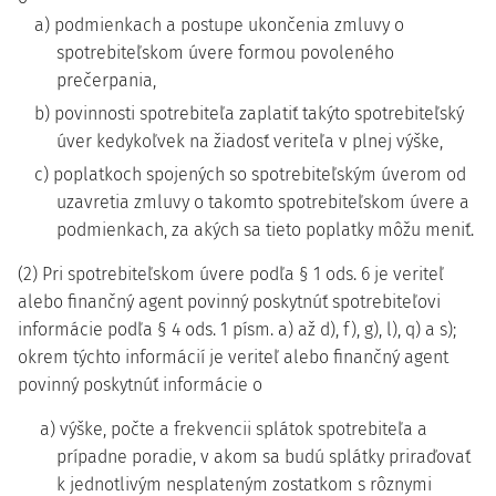
a) podmienkach a postupe ukončenia zmluvy o
spotrebiteľskom úvere formou povoleného
prečerpania,
b) povinnosti spotrebiteľa zaplatiť takýto spotrebiteľský
úver kedykoľvek na žiadosť veriteľa v plnej výške,
c) poplatkoch spojených so spotrebiteľským úverom od
uzavretia zmluvy o takomto spotrebiteľskom úvere a
podmienkach, za akých sa tieto poplatky môžu meniť.
(2) Pri spotrebiteľskom úvere podľa § 1 ods. 6 je veriteľ
alebo finančný agent povinný poskytnúť spotrebiteľovi
informácie podľa § 4 ods. 1 písm. a) až d), f), g), l), q) a s);
okrem týchto informácií je veriteľ alebo finančný agent
povinný poskytnúť informácie o
a) výške, počte a frekvencii splátok spotrebiteľa a
prípadne poradie, v akom sa budú splátky priraďovať
k jednotlivým nesplateným zostatkom s rôznymi