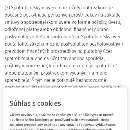
(2) Spotrebiteľským úverom na účely tohto zákona je
dočasné poskytnutie peňažných prostriedkov na základe
zmluvy o spotrebiteľskom úvere vo forme pôžičky, úveru,
odloženej platby alebo obdobnej finančnej pomoci
poskytnutej veriteľom spotrebiteľovi. Spotrebiteľský úver
podľa tohto zákona možno poskytnúť len bezhotovostným
prevodom finančných prostriedkov na platobný účet
spotrebiteľa alebo na účet stavebného sporiteľa,
poštovým poukazom, ktorého adresátom je spotrebiteľ
alebo platobným prostriedkom vydaným na meno
1)
spotrebiteľa;
tým nie je dotknuté bezhotovostné
poskytnutie viazaného spotrebiteľského úveru podľa § 15
alebo poskytnutie spotrebiteľského úveru bezhotovostne
na splatenie iného úveru alebo úverov úhradou veriteľovi
Súhlas s cookies
oprávnenému poskytovať úver podľa tohto zákona alebo
Vážený návštevník, snažíme sa zo všetkých síl prinášať vysokú úroveň
18b)
osobitného predpisu.
Spotrebiteľským úverom sú aj
používateľského komfortu pri používaní našich webstránok. Medzi
1a)
mladomanželský úver podľa osobitného predpisu,
základné predpoklady patrí napr. aby správne fungovalo vyhľadávanie,
aby sme vás neobťažovali nevhodnou reklamou alebo aby sme mali