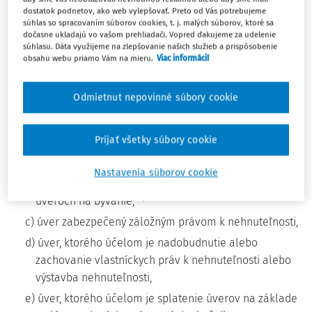
niektoré stavebné úvery a iné úvery podľa osobitného
dostatok podnetov, ako web vylepšovať. Preto od Vás potrebujeme
1b)
predpisu
a nezabezpečené úvery poskytované
súhlas so spracovaním súborov cookies, t. j. malých súborov, ktoré sa
dočasne ukladajú vo vašom prehliadači. Vopred ďakujeme za udelenie
spotrebiteľom na účely rekonštrukcie nehnuteľnosti
súhlasu. Dáta využijeme na zlepšovanie našich služieb a prispôsobenie
určenej na bývanie, pričom ustanovenia osobitných
obsahu webu priamo Vám na mieru.
Viac informácií
1c)
predpisov
týkajúce sa poskytovania týchto úverov tým
nie sú dotknuté; obmedzenie hornej hranice výšky úveru
Odmietnut nepovinné súbory cookie
podľa odseku 3 písm. f) sa na tieto úvery nevzťahuje.
(3) Spotrebiteľským úverom nie sú:
Prijať všetky súbory cookie
1aa)
a) hypotekárny úver podľa osobitného predpisu,
Nastavenia súborov cookie
b) úver na bývanie podľa všeobecného predpisu o
1d)
úveroch na bývanie,
c) úver zabezpečený záložným právom k nehnuteľnosti,
d) úver, ktorého účelom je nadobudnutie alebo
zachovanie vlastníckych práv k nehnuteľnosti alebo
výstavba nehnuteľnosti,
e) úver, ktorého účelom je splatenie úverov na základe