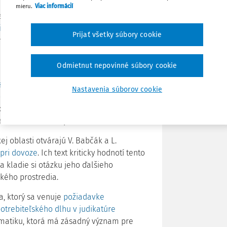
Zdieľať
mieru.
Viac informácií
 analyzuje
výhradu
itov ochrany zdravia pacienta
. Ide o
Prijať všetky súbory cookie
Poznámka
ahuje do každodennej medicínskej praxe,
lnej autonómie v prostredí verejnej
Odmietnut nepovinné súbory cookie
zavedeniu statusu verejného
Nastavenia súborov cookie
m zníženia normatívneho príspevku
. Jej
ov medzi štátom a vzdelávacími
inancovanie a dostupnosť vzdelávania.
j oblasti otvárajú V. Babčák a L.
pri dovoze
. Ich text kriticky hodnotí tento
 a kladie si otázku jeho ďalšieho
ého prostredia.
a, ktorý sa venuje
požiadavke
otrebiteľského dlhu v judikatúre
ematiku, ktorá má zásadný význam pre