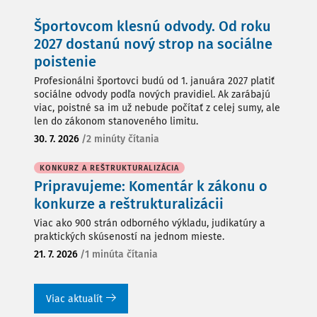
Športovcom klesnú odvody. Od roku
2027 dostanú nový strop na sociálne
poistenie
Profesionálni športovci budú od 1. januára 2027 platiť
sociálne odvody podľa nových pravidiel. Ak zarábajú
viac, poistné sa im už nebude počítať z celej sumy, ale
len do zákonom stanoveného limitu.
30. 7. 2026
/
2 minúty čítania
KONKURZ A REŠTRUKTURALIZÁCIA
Pripravujeme: Komentár k zákonu o
konkurze a reštrukturalizácii
Viac ako 900 strán odborného výkladu, judikatúry a
praktických skúseností na jednom mieste.
21. 7. 2026
/
1 minúta čítania
Viac aktualít