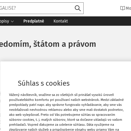
Mo
opisy
Predplatné
Kontakt
svedomím, štátom a právom
Súhlas s cookies
Vytlačiť
ra priestor pre
Vážený návštevník, snažíme sa zo všetkých síl prinášať vysokú úroveň
Obľúbené
používateľského komfortu pri používaní našich webstránok. Medzi základné
práva – vzťahu
predpoklady patrí napr. aby správne fungovalo vyhľadávanie, aby sme vás
 efektívnosťou
neobťažovali nevhodnou reklamou alebo aby sme mali dostatok podnetov,
že právo dnes
ako web vylepšovať. Preto od Vás potrebujeme súhlas so spracovaním
Stiahnuť
súborov cookies, t. j. malých súborov, ktoré sa dočasne ukladajú vo vašom
h práv jednotlivca
prehliadači. Vopred ďakujeme za udelenie súhlasu. Dáta využijeme na
.
zlepšovanie našich služieb a prispôsobenie obsahu webu priamo Vám na