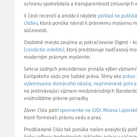
ochranu spotrebiteľa a transparentnosť zmluvných v
V časti recenzií a anotácií nájdete
pohľad na publiká
Oldies
, ktorá ponúka návrat k právnemu mysleniu mi
súčasnosti.
Osobitné miesto zaujíma aj pokračovanie Digest – 
(condictio indebiti)
, ktorý predstavuje nadčasový mo
moderným právnym myslením.
Sekcia súdnych precedensov prináša výber významný
Európskeho súdu pre ľudské práva. Témy ako
právo 
vyšetrovania domáceho násilia
,
neprimerané policaj
na pretrvávajúci význam medzinárodných štandardo
vnútroštátne právne poriadky.
Záver čísla patrí
spomienke na JUDr. Milana Lipovsk
ktoré formovali právnu vedu a prax.
Predkladané číslo tak ponúka nielen analytický pohľ
širšiu reflexiu hodnotových základov práva v súčasnos