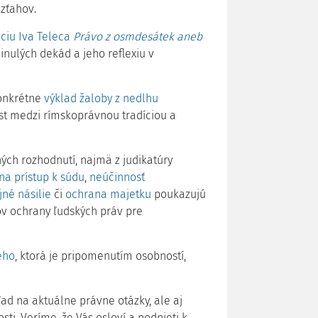
zťahov.
ciu Iva Teleca
Právo z osmdesátek aneb
nulých dekád a jeho reflexiu v
konkrétne
výklad žaloby z nedlhu
st medzi rímskoprávnou tradíciou a
ch rozhodnutí, najmä z judikatúry
na prístup k súdu
,
neúčinnosť
né násilie
či
ochrana majetku
poukazujú
v ochrany ľudských práv pre
ého
, ktorá je pripomenutím osobností,
ad na aktuálne právne otázky, ale aj
ti. Veríme, že Vás osloví a podnieti k