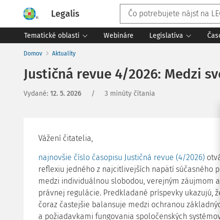
Legalis
Tematické oblasti
Webináre
Legislatíva
Čas
Domov
Aktuality
Justičná revue 4/2026: Medzi 
Vydané
:
12. 5. 2026
/
3 minúty čítania
Vážení čitatelia,
najnovšie číslo časopisu Justičná revue (4/2026)
otvá
reflexiu jedného z najcitlivejších napätí súčasného 
medzi individuálnou slobodou, verejným záujmom a
právnej regulácie. Predkladané príspevky ukazujú, 
čoraz častejšie balansuje medzi ochranou základnýc
a požiadavkami fungovania spoločenských systémov