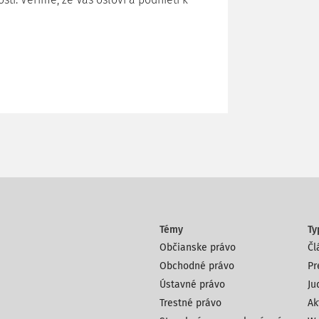
Témy
Ty
Občianske právo
Čl
Obchodné právo
Pr
Ústavné právo
Ju
Trestné právo
Ak