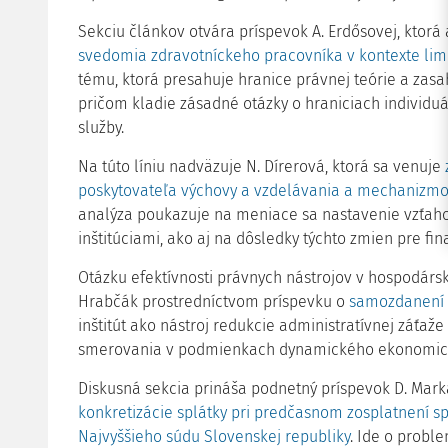
Sekciu článkov otvára príspevok A. Erdősovej, ktorá
svedomia zdravotníckeho pracovníka v kontexte lim
tému, ktorá presahuje hranice právnej teórie a zas
pričom kladie zásadné otázky o hraniciach individuá
služby.
Na túto líniu nadväzuje N. Dírerová, ktorá sa venuje
poskytovateľa výchovy a vzdelávania a mechanizmo
analýza poukazuje na meniace sa nastavenie vzťah
inštitúciami, ako aj na dôsledky týchto zmien pre f
Otázku efektívnosti právnych nástrojov v hospodárske
Hrabčák prostredníctvom príspevku o
samozdanení 
inštitút ako nástroj redukcie administratívnej záťaže
smerovania v podmienkach dynamického ekonomick
Diskusná sekcia prináša podnetný príspevok D. Mark
konkretizácie splátky pri predčasnom zosplatnení sp
Najvyššieho súdu Slovenskej republiky
. Ide o probl