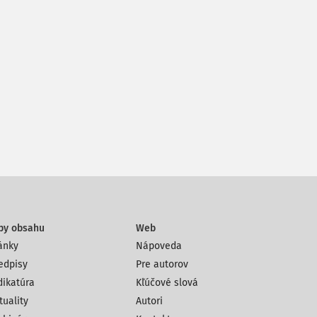
py obsahu
Web
ánky
Nápoveda
edpisy
Pre autorov
dikatúra
Kľúčové slová
tuality
Autori