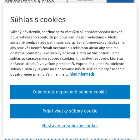
právnej teórie a praxe.
Príspevky zaradené do
tohto vydania sa venujú
Súhlas s cookies
témam zasahujúcim do
fungovania súdnej moci,
Vážený návštevník, snažíme sa zo všetkých síl prinášať vysokú úroveň
používateľského komfortu pri používaní našich webstránok. Medzi
ochrany základných práv,
základné predpoklady patrí napr. aby správne fungovalo vyhľadávanie,
trestného procesu,
aby sme vás neobťažovali nevhodnou reklamou alebo aby sme mali
digitalizácie justície, ako aj súkromnoprávnych vzťahov v
dostatok podnetov, ako web vylepšovať. Preto od Vás potrebujeme
súhlas so spracovaním súborov cookies, t. j. malých súborov, ktoré sa
komparatívnej perspektíve.
dočasne ukladajú vo vašom prehliadači. Vopred ďakujeme za udelenie
súhlasu. Dáta využijeme na zlepšovanie našich služieb a prispôsobenie
Vydanie otvára článok D. Jelinkovej Dudzíkovej, ktorá
obsahu webu priamo Vám na mieru.
Viac informácií
analyzuje problematiku
sudcovskej spôsobilosti v kontexte
rozhodovacej činnosti Súdnej rady SR
. Autorka sa venuje
Odmietnut nepovinné súbory cookie
otázkam personálnych predpokladov výkonu sudcovskej
funkcie a ich významu pre nezávislé a dôveryhodné
fungovanie súdnictva.
Prijať všetky súbory cookie
Významnej oblasti ochrany práv sa venuje aj príspevok E.
Nastavenia súborov cookie
Krkoškovej, ktorá skúma
ochranu duševného vlastníctva
ako súčasť práva na pokojné užívanie majetku z pohľadu