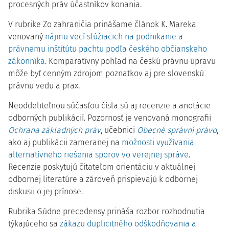
procesných práv účastníkov konania.
V rubrike Zo zahraničia prinášame článok K. Mareka
venovaný
nájmu vecí slúžiacich na podnikanie a
právnemu inštitútu pachtu podľa českého občianskeho
zákonníka
. Komparatívny pohľad na českú právnu úpravu
môže byť cenným zdrojom poznatkov aj pre slovenskú
právnu vedu a prax.
Neoddeliteľnou súčasťou čísla sú aj recenzie a anotácie
odborných publikácií. Pozornosť je venovaná monografii
Ochrana základných práv
, učebnici
Obecné správní právo
,
ako aj publikácii zameranej na
možnosti využívania
alternatívneho riešenia sporov vo verejnej správe
.
Recenzie poskytujú čitateľom orientáciu v aktuálnej
odbornej literatúre a zároveň prispievajú k odbornej
diskusii o jej prínose.
Rubrika Súdne precedensy prináša rozbor rozhodnutia
týkajúceho sa
zákazu duplicitného odškodňovania a