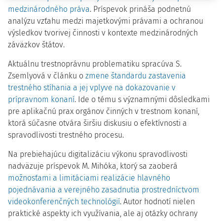
medzinárodného práva
. Príspevok prináša podnetnú
analýzu vzťahu medzi majetkovými právami a ochranou
výsledkov tvorivej činnosti v kontexte medzinárodných
záväzkov štátov.
Aktuálnu trestnoprávnu problematiku spracúva S.
Zsemlyová v článku o
zmene štandardu zastavenia
trestného stíhania a jej vplyve na dokazovanie v
prípravnom konaní
. Ide o tému s významnými dôsledkami
pre aplikačnú prax orgánov činných v trestnom konaní,
ktorá súčasne otvára širšiu diskusiu o efektívnosti a
spravodlivosti trestného procesu.
Na prebiehajúcu digitalizáciu výkonu spravodlivosti
nadväzuje príspevok M. Mihóka, ktorý sa zaoberá
možnosťami a limitáciami realizácie hlavného
pojednávania a verejného zasadnutia prostredníctvom
videokonferenčných technológií
. Autor hodnotí nielen
praktické aspekty ich využívania, ale aj otázky ochrany