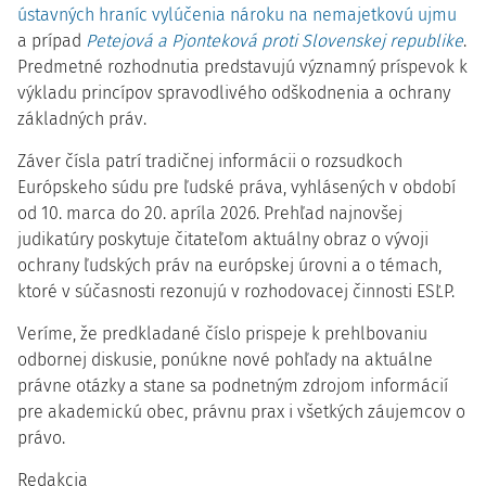
ústavných hraníc vylúčenia nároku na nemajetkovú ujmu
a prípad
Petejová a Pjonteková proti Slovenskej republike
.
Predmetné rozhodnutia predstavujú významný príspevok k
výkladu princípov spravodlivého odškodnenia a ochrany
základných práv.
Záver čísla patrí tradičnej
informácii o rozsudkoch
Európskeho súdu pre ľudské práva, vyhlásených v období
od 10. marca do 20. apríla 2026. Prehľad najnovšej
judikatúry poskytuje čitateľom aktuálny obraz o vývoji
ochrany ľudských práv na európskej úrovni a o témach,
ktoré v súčasnosti rezonujú v rozhodovacej činnosti ESĽP.
Veríme, že predkladané číslo prispeje k prehlbovaniu
odbornej diskusie, ponúkne nové pohľady na aktuálne
právne otázky a stane sa podnetným zdrojom informácií
pre akademickú obec, právnu prax i všetkých záujemcov o
právo.
Redakcia