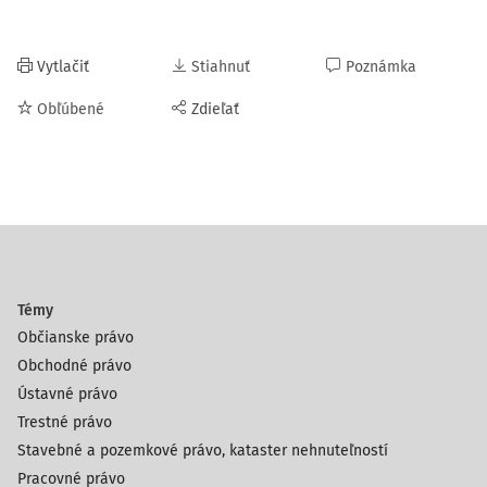
Vytlačiť
Stiahnuť
Poznámka
Obľúbené
Zdieľať
Témy
Občianske právo
Obchodné právo
Ústavné právo
Trestné právo
Stavebné a pozemkové právo, kataster nehnuteľností
Pracovné právo