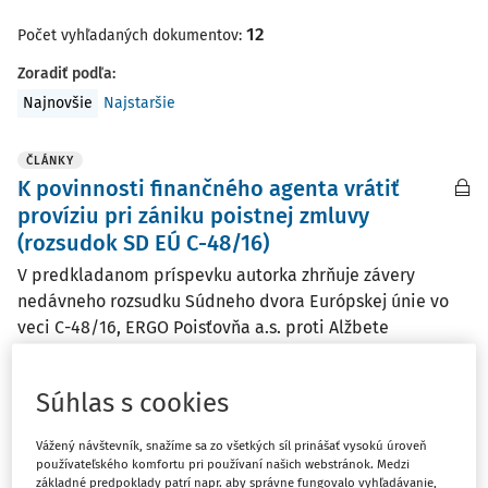
12
Počet vyhľadaných dokumentov:
Zoradiť podľa
:
Najnovšie
Najstaršie
ČLÁNKY
K povinnosti finančného agenta vrátiť
províziu pri zániku poistnej zmluvy
(rozsudok SD EÚ C-48/16)
V predkladanom príspevku autorka zhrňuje závery
nedávneho rozsudku Súdneho dvora Európskej únie vo
veci C-48/16, ERGO Poisťovňa a.s. proti Alžbete
Barlíkovej zo 17. mája 2017, týkajúceho sa povinnosti
finančného agenta vrátiť províziu v prípade, ak poistná ...
Súhlas s cookies
JUDr. Žofia Šuleková PhD., MCL
Vydané:
31. 10. 2017
/
25 minút čítania
Vážený návštevník, snažíme sa zo všetkých síl prinášať vysokú úroveň
používateľského komfortu pri používaní našich webstránok. Medzi
základné predpoklady patrí napr. aby správne fungovalo vyhľadávanie,