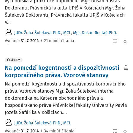
východiská a praktické implikácie. Mgr. Dušan Rostáš
Doktoranti, Právnická fakulta UPJŠ v Košiciach Mgr. Žofia
Šuleková Doktoranti, Právnická fakulta UPJŠ v Košiciach
V...
JUDr. Žofia Šuleková PhD., MCL
,
Mgr. Dušan Rostáš PhD.
Vydané:
31. 7. 2014
/
21 minút čítania
ČLÁNKY
Na pomedzí kogentnosti a dispozitívnosti
korporačného práva. Vzorové stanovy
Na pomedzí kogentnosti a dispozitívnosti korporačného
práva. Vzorové stanovy Mgr. Žofia Šuleková interná
doktorandka na Katedre obchodného práva a
hospodárskeho práva Právnickej fakulty Univerzity Pavla
Jozefa Šafárika v Košiciach....
JUDr. Žofia Šuleková PhD., MCL
Vydané:
31. 7. 2014
/
34 minút čítania