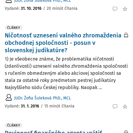
JUDr. Žofia Šuleková PhD., MCL
Vydané:
31. 10. 2016
/
20 minút čítania
ČLÁNKY
Ničotnosť uznesení valného zhromaždenia
obchodnej spoločnosti - posun v
slovenskej judikatúre?
1) Je všeobecne známe, že problematika ničotnosti
(zdanlivosti) uznesení valného zhromaždenia spoločnosti
s ručením obmedzeným alebo akciovej spoločnosti sa
stala za ostatné roky predmetom pestrej judikatúry
Najvyššieho súdu Českej republiky. Naopak ...
JUDr. Žofia Šuleková PhD., MCL
Vydané:
31. 1. 2016
/
15 minút čítania
ČLÁNKY