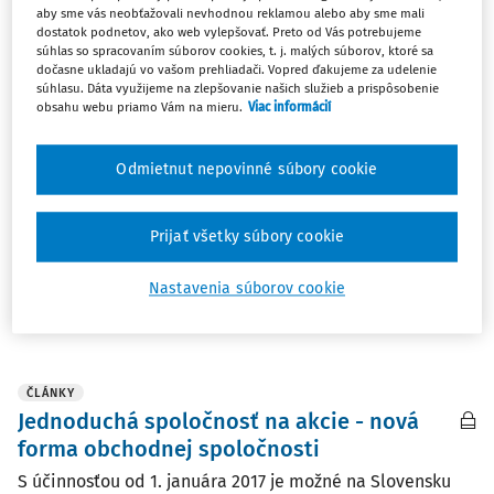
aby sme vás neobťažovali nevhodnou reklamou alebo aby sme mali
ČLÁNKY
dostatok podnetov, ako web vylepšovať. Preto od Vás potrebujeme
súhlas so spracovaním súborov cookies, t. j. malých súborov, ktoré sa
Meno fyzickej osoby ako súčasť
dočasne ukladajú vo vašom prehliadači. Vopred ďakujeme za udelenie
obchodného mena obchodnej spoločnosti
súhlasu. Dáta využijeme na zlepšovanie našich služieb a prispôsobenie
obsahu webu priamo Vám na mieru.
Viac informácií
Autorka sa v predkladanom príspevku venuje
problematickým otázkam, ktoré súvisia s použitím mena
Odmietnut nepovinné súbory cookie
fyzickej osoby v obchodnom mene právnickej osoby,
konkrétne obchodnej spoločnosti. Meno fyzickej osoby
ako súčasť obchodného mena spoločnosti môže
Prijať všetky súbory cookie
predstavovať ...
Nastavenia súborov cookie
JUDr. Žofia Šuleková PhD., MCL
Vydané:
31. 1. 2017
/
30 minút čítania
ČLÁNKY
Jednoduchá spoločnosť na akcie - nová
forma obchodnej spoločnosti
S účinnosťou od 1. januára 2017 je možné na Slovensku