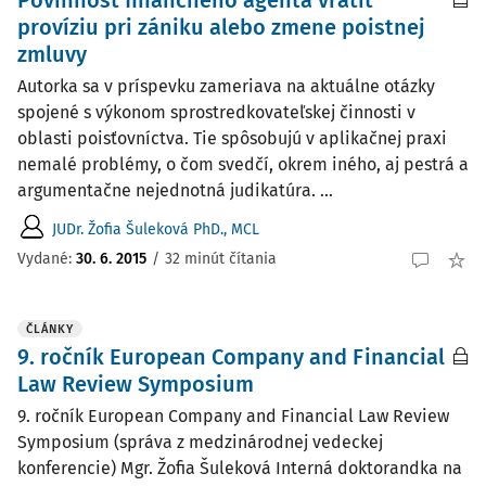
Povinnosť finančného agenta vrátiť
províziu pri zániku alebo zmene poistnej
zmluvy
Autorka sa v príspevku zameriava na aktuálne otázky
spojené s výkonom sprostredkovateľskej činnosti v
oblasti poisťovníctva. Tie spôsobujú v aplikačnej praxi
nemalé problémy, o čom svedčí, okrem iného, aj pestrá a
argumentačne nejednotná judikatúra. ...
JUDr. Žofia Šuleková PhD., MCL
Vydané:
30. 6. 2015
/
32 minút čítania
ČLÁNKY
9. ročník European Company and Financial
Law Review Symposium
9. ročník European Company and Financial Law Review
Symposium (správa z medzinárodnej vedeckej
konferencie) Mgr. Žofia Šuleková Interná doktorandka na