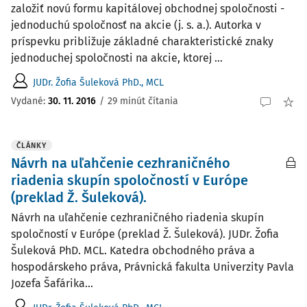
založiť novú formu kapitálovej obchodnej spoločnosti -
jednoduchú spoločnosť na akcie (j. s. a.). Autorka v
príspevku približuje základné charakteristické znaky
jednoduchej spoločnosti na akcie, ktorej ...
JUDr. Žofia Šuleková PhD., MCL
Vydané:
30. 11. 2016
/
29 minút čítania
ČLÁNKY
Návrh na uľahčenie cezhraničného
riadenia skupín spoločností v Európe
(preklad Ž. Šuleková).
Návrh na uľahčenie cezhraničného riadenia skupín
spoločností v Európe (preklad Ž. Šuleková). JUDr. Žofia
Šuleková PhD. MCL. Katedra obchodného práva a
hospodárskeho práva, Právnická fakulta Univerzity Pavla
Jozefa Šafárika...