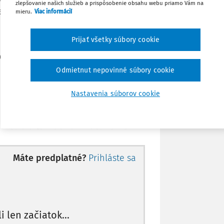
zlepšovanie našich služieb a prispôsobenie obsahu webu priamo Vám na
cembra 2005
mieru.
Viac informácií
Stiahnuť
Prijať všetky súbory cookie
Poznámka
03 Z.z. a § 41 ods. 2 Trestného zákona §
Odmietnut nepovinné súbory cookie
Nastavenia súborov cookie
stavy SR je zabezpečiť občanovi, aby
teľ tej zložky súdnej moci, ktorá má
ci súdnej moci poskytol zákonný sudca
Máte predplatné?
Prihláste sa
u musí byť pre výklad nálezu Ústavného
2 primeraným jeho obsahový princíp
 spojenie s konkrétnym ustanovením
li len začiatok...
sa preto použije aj vo vzťahu k