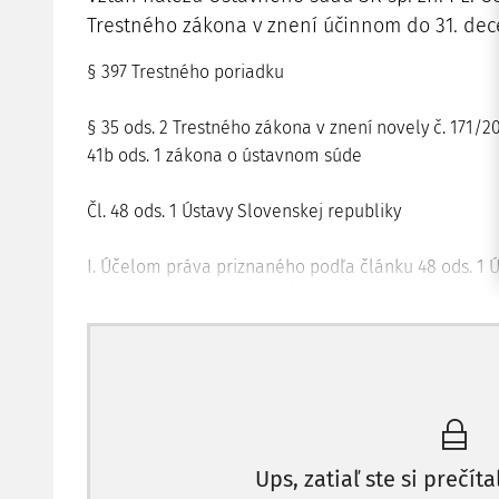
Trestného zákona v znení účinnom do 31. de
§ 397 Trestného poriadku
§ 35 ods. 2 Trestného zákona v znení novely č. 171/20
41b ods. 1 zákona o ústavnom súde
Čl. 48 ods. 1 Ústavy Slovenskej republiky
I. Účelom práva priznaného podľa článku 48 ods. 1 Ú
ochranu jeho právam poskytol sudca alebo predstavi
právomoc vo veci konať, a aby ochranu práva v rám
zo súdu, ktorý je vecne a miestne príslušný.
II. Z hľadiska materiálneho chápania právneho štát
súdu SR, sp. zn. PL. ÚS 106/2011 z 28. novembra 201
(rozpor s ústavou) a až sekundárnym jeho formálne
Ups, zatiaľ ste si prečíta
konkrétneho zákona. Citovaný nález ústavného súdu 