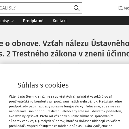
Mo
opisy
Predplatné
Kontakt
e o obnove. Vzťah nálezu Ústavného 
s. 2 Trestného zákona v znení účin
1. 3. 2018
27 minút čítania
Zdroj
:
Zo súdnej praxe 2/2018
Súhlas s cookies
Vytlačiť
Vážený návštevník, snažíme sa zo všetkých síl prinášať vysokú úroveň
používateľského komfortu pri používaní našich webstránok. Medzi základné
predpoklady patrí napr. aby správne fungovalo vyhľadávanie, aby sme vás
Obľúbené
neobťažovali nevhodnou reklamou alebo aby sme mali dostatok podnetov,
ako web vylepšovať. Preto od Vás potrebujeme súhlas so spracovaním
súborov cookies, t. j. malých súborov, ktoré sa dočasne ukladajú vo vašom
prehliadači. Vopred ďakujeme za udelenie súhlasu. Dáta využijeme na
Zdieľať
 106/2011 k ustanoveniu § 35 ods. 2