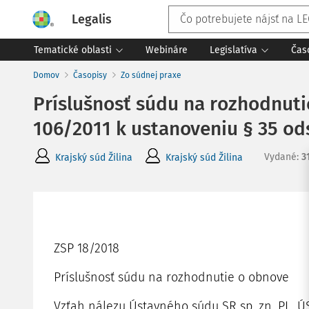
Legalis
Tematické oblasti
Webináre
Legislatíva
Čas
Domov
Časopisy
Zo súdnej praxe
Príslušnosť súdu na rozhodnuti
106/2011 k ustanoveniu § 35 od
Vydané
:
3
Krajský súd Žilina
Krajský súd Žilina
ZSP 18/2018
Príslušnosť súdu na rozhodnutie o obnove
Vzťah nálezu Ústavného súdu SR sp. zn. PL. ÚS