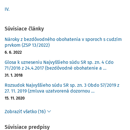
rieši s pomocou poklasickej (justiniánskej) náuky rímskeho
IV.
práva o bezdôvodnom obohatení, ktorá je dodnes vlastná
väčšine kontinentálnych právnych poriadkov a ktorá je
založená na rozlišovaní jednotlivých typov kondikcií nam
Súvisiace články
Nároky z bezdôvodného obohatenia v sporoch s cudzím
prvkom (ZSP 13/2022)
6. 6. 2022
Glosa k uzneseniu Najvyššieho súdu SR sp. zn. 4 Cdo
71/2016 z 24.4.2017 (bezdôvodné obohatenie a ...
31. 1. 2018
Rozsudok Najvyššieho súdu SR sp. zn. 3 Obdo 57/2019 z
27. 11. 2019 (zmluva uzatvorená dozornou ...
15. 11. 2020
Zobraziť všetko (16)
Súvisiace predpisy