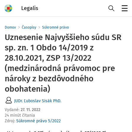
Legalis
Menu
Domov
Časopisy
Súkromné právo
Uznesenie Najvyššieho súdu SR
sp. zn. 1 Obdo 14/2019 z
28.10.2021, ZSP 13/2022
(medzinárodná právomoc pre
nároky z bezdôvodného
obohatenia)
JUDr. Ľuboslav Sisák PhD.
Vydané
:
27. 11. 2022
24 minút čítania
Zdroj
:
Súkromné právo 5/2022