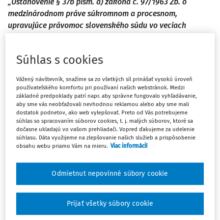
„Ustanovenie § 37b písm. a) zákona č. 97/1963 Zb. o
medzinárodnom práve súkromnom a procesnom,
upravujúce právomoc slovenského súdu vo veciach
nárokov na náhradu škody z iného ako zmluvného vzťahu,
treba interpretovať v súlade s úniovou úpravou a
Súhlas s cookies
aplikovať ho aj na nároky vyplývajúce z bezdôvodného
obohatenia.“
Vážený návštevník, snažíme sa zo všetkých síl prinášať vysokú úroveň
používateľského komfortu pri používaní našich webstránok. Medzi
základné predpoklady patrí napr. aby správne fungovalo vyhľadávanie,
aby sme vás neobťažovali nevhodnou reklamou alebo aby sme mali
I.
dostatok podnetov, ako web vylepšovať. Preto od Vás potrebujeme
súhlas so spracovaním súborov cookies, t. j. malých súborov, ktoré sa
dočasne ukladajú vo vašom prehliadači. Vopred ďakujeme za udelenie
V glosovanom prípade žalobca vyplatil žalovanému,
súhlasu. Dáta využijeme na zlepšovanie našich služieb a prispôsobenie
právnickej osobe so sídlom v Spojených štátoch
obsahu webu priamo Vám na mieru.
Viac informácií
amerických, preddavky na dodanie tovaru. Žalobca tak
konal s vierou, že nakoniec dôjde k uzavretiu kúpnej
Odmietnut nepovinné súbory cookie
1)
zmluvy so žalovaným, no nestalo sa tak.
Žalovaný
preddavky žalobcovi nevrátil. Žalobca si preto voči
Prijať všetky súbory cookie
žalovanému uplatňuje nárok na vrátenie predmetných
preddavkov z titulu bezdôvodného obohatenia. Najvyšší