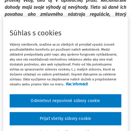
právnej vedy, ako aj v aplikačnej praxi. Akcionárske
dohody majú svoje výhody aj nevýhody. Tieto sú dané ich
povahou ako zmluvného nástroja regulácie, ktorý
vychádza so záväzkového práva, no má slúžiť aj na
reguláciu vzťahov, ktoré sú typicky korporačného
Súhlas s cookies
charakteru. Prvá časť príspevku sa zameral na
akcionárske dohody zo všeobecného uhla pohľadu, ako aj
Vážený návštevník, snažíme sa zo všetkých síl prinášať vysokú úroveň
na vybrané otázky týkajúce sa kategórií akcionárskych
používateľského komfortu pri používaní našich webstránok. Medzi
základné predpoklady patrí napr. aby správne fungovalo vyhľadávanie,
dohôd, úpravy ich obsahu a formy. Druhá časť bude
aby sme vás neobťažovali nevhodnou reklamou alebo aby sme mali
zameraná na vzájomný vzťah akcionárskych dohôd a
dostatok podnetov, ako web vylepšovať. Preto od Vás potrebujeme
súhlas so spracovaním súborov cookies, t. j. malých súborov, ktoré sa
základných korporačných dokumentov (spoločenská
dočasne ukladajú vo vašom prehliadači. Vopred ďakujeme za udelenie
zmluva, stanovy), ako aj dôsledkov umiestnenia úpravy
súhlasu. Dáta využijeme na zlepšovanie našich služieb a prispôsobenie
vybraných otázok týkajúcich sa účasti na spoločnosti do
obsahu webu priamo Vám na mieru.
Viac informácií
akcionárskej dohody, resp. do spoločenskej zmluvy či
stanov.
Odmietnut nepovinné súbory cookie
(Dokončenie z
predchádzajúceho čísla
)
Prijať všetky súbory cookie