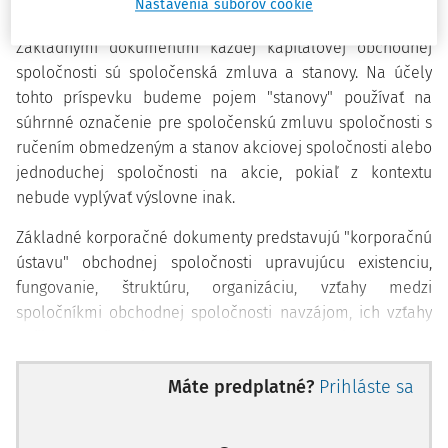
5. Akcionárske dohody a stanovy
Nastavenia súborov cookie
Základnými dokumentmi každej kapitálovej obchodnej
spoločnosti sú spoločenská zmluva a stanovy. Na účely
tohto príspevku budeme pojem "stanovy" používať na
súhrnné označenie pre spoločenskú zmluvu spoločnosti s
ručením obmedzeným a stanov akciovej spoločnosti alebo
jednoduchej spoločnosti na akcie, pokiaľ z kontextu
nebude vyplývať výslovne inak.
Základné korporačné dokumenty predstavujú "korporačnú
ústavu" obchodnej spoločnosti upravujúcu existenciu,
fungovanie, štruktúru, organizáciu, vzťahy medzi
spoločníkmi obchodnej spoločnosti navzájom, ich vzťahy
voči spoločnosti samotnej a postavenie orgánov
1)
spoločnosti.
Tieto formalizované dokumenty vytvárajú
Máte predplatné?
Prihláste sa
systém (známy aj ako "
corporate governance
"), ktorým je
2)
spoločnosť riadená a kontrolovaná.
Organizácia a
fungovanie kapitálovej obchodnej spoločnosti môžu byť