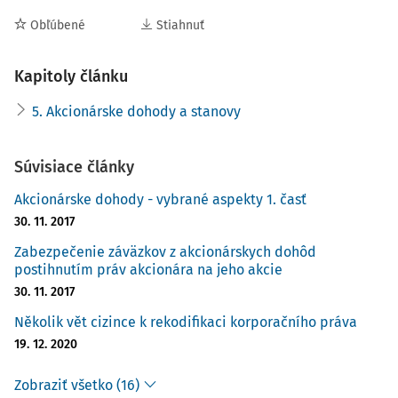
Obľúbené
Stiahnuť
5.1 Akcionárske dohody a stanovy -
Kapitoly článku
diferenciačné znaky
5. Akcionárske dohody a stanovy
5.1.1 Publicita vs. dôvernosť
Akcionárska dohoda na rozdiel od stanov nepodlieha ani
4)
kontrole súdu v rámci registrového konania
a v zásade
Súvisiace články
nepodlieha ani povinnej publicite. Preto sa akcionárska
Akcionárske dohody - vybrané aspekty 1. časť
dohoda ani nezakladá do verejne prístupných registrov
30. 11. 2017
5)
(do zbierky listín vedenej príslušným registrovým súdom).
Zabezpečenie záväzkov z akcionárskych dohôd
Utajenosť exis
postihnutím práv akcionára na jeho akcie
30. 11. 2017
Několik vět cizince k rekodifikaci korporačního práva
19. 12. 2020
Zobraziť všetko (16)