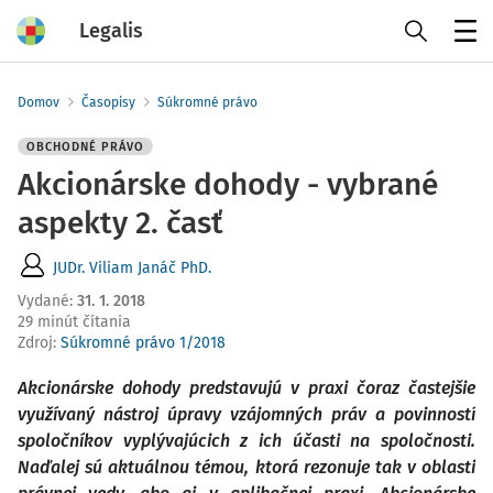
Legalis
Menu
Domov
Časopisy
Súkromné právo
OBCHODNÉ PRÁVO
Akcionárske dohody - vybrané
aspekty 2. časť
JUDr. Viliam Janáč PhD.
Vydané
:
31. 1. 2018
29 minút čítania
Zdroj
:
Súkromné právo 1/2018
Akcionárske dohody predstavujú v praxi čoraz častejšie
využívaný nástroj úpravy vzájomných práv a povinností
spoločníkov vyplývajúcich z ich účasti na spoločnosti.
Naďalej sú aktuálnou témou, ktorá rezonuje tak v oblasti