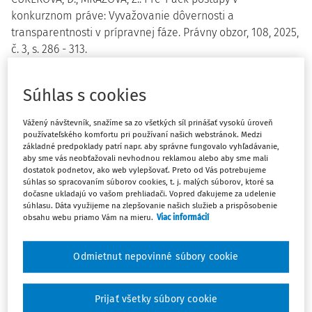
konkurznom práve: Vyvažovanie dôvernosti a
transparentnosti v prípravnej fáze. Právny obzor, 108, 2025,
č. 3, s. 286 - 313.
https://doi.org/10.31577/pravnyobzor.2025.3.05
Súhlas s cookies
Pre-Pack Procedures in Insolvency Law: Balancing
Confidentiality and Transparency in the Preparatory
Vážený návštevník, snažíme sa zo všetkých síl prinášať vysokú úroveň
používateľského komfortu pri používaní našich webstránok. Medzi
Phase.
Pre-pack procedures represent a specific
základné predpoklady patrí napr. aby správne fungovalo vyhľadávanie,
arrangement in which the sale of a debtor's business or
aby sme vás neobťažovali nevhodnou reklamou alebo aby sme mali
assets is negotiated with a purchaser prior to the initiation
dostatok podnetov, ako web vylepšovať. Preto od Vás potrebujeme
súhlas so spracovaním súborov cookies, t. j. malých súborov, ktoré sa
of insolvency proceedings. Although widely recognised and
dočasne ukladajú vo vašom prehliadači. Vopred ďakujeme za udelenie
applied in numerous countries, even without explicit
súhlasu. Dáta využijeme na zlepšovanie našich služieb a prispôsobenie
obsahu webu priamo Vám na mieru.
Viac informácií
legislative regulation, pre-pack procedures are a novelty
to Slovak insolvency law and may soon be adopted under
a recently published Directive Proposal. The paper
Odmietnut nepovinné súbory cookie
provides a comprehensive overview of pre-pack
procedures and their application in insolvency
Prijať všetky súbory cookie
proceedings, with a primary focus on the preparatory
Máte predplatné?
Prihláste sa