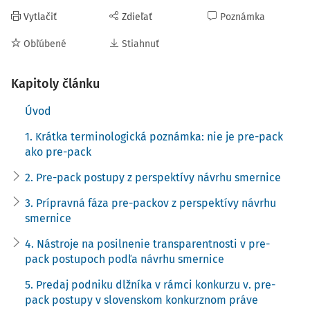
účelom predstavuje návrh smernice sériu
Vytlačiť
Zdieľať
Poznámka
harmonizovaných pravidiel, z ktorých mnohé sú
Obľúbené
Stiahnuť
domácemu prostrediu koncepčne dobre známe a ich
podstatu nie je nutné bližšie predstavovať. Ide napríklad o
Kapitoly článku
harmonizovaný rámec pravidiel pre odporovacie žaloby,
vyhľadávanie a trasovanie majetku patriaceho do
Úvod
konkurznej podstaty, povinnosť štatutárneho orgánu podať
1. Krátka terminologická poznámka: nie je pre-pack
návrh na vyhlásenie konkurzu, či požiadavky na
ako pre-pack
efektívnejšie zastúpenie veriteľov v konkurznom konaní
3)
prostredníctvom výborov veriteľov.
2. Pre-pack postupy z perspektívy návrhu smernice
Okrem nich však návrh smernice prináša koncept, ktorý
3. Prípravná fáza pre-packov z perspektívy návrhu
tunajšie právne prostredie v zásade nepozná. Ide o tzv.
smernice
pre-pack postupy, ktorých podstata spočíva v osobitnom
4. Nástroje na posilnenie transparentnosti v pre-
mechanizme predaja majetku dlžníka. Osobitosť spočíva v
pack postupoch podľa návrhu smernice
príprave a dojednaní predaja podniku dlžníka alebo jeho
5. Predaj podniku dlžníka v rámci konkurzu v. pre-
podstatnej časti ešte pred tým, ako vôbec formálne začne
pack postupy v slovenskom konkurznom práve
konkurzné konanie. Z hľadiska tunajšieho konkurzného