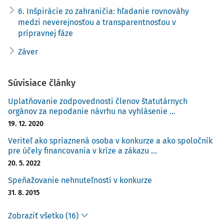
práva vnímame pre-pack postupy ako esenciálny prvok
6. Inšpirácie zo zahraničia: hľadanie rovnováhy
návrhu smernice, ktorý v prípade jej prijatia avizuje
medzi neverejnosťou a transparentnosťou v
zrýchlenie a zefektívnenie konkurzného konania. Tento
prípravnej fáze
príspevok by chcel pre-packy priblížiť primárne z
Záver
perspektívy návrhu smernice. Je nutné si však uvedomiť, že
hoci v slovenskom právnom prostredí absentuje výslovné
Súvisiace články
normatívne zakotvenie pre-pack postupov, viaceré
európske právne poriadky ho explicitne zakotvujú alebo
Uplatňovanie zodpovednosti členov štatutárnych
rozpoznávajú aspoň v rámci aplikačnej praxe. V riešení
orgánov za nepodanie návrhu na vyhlásenie ...
mnohých otázok, najmä tých, pri ktorých návrh smernice
19. 12. 2020
prináša minimálny stupeň harmonizácie, možno preto
Veriteľ ako spriaznená osoba v konkurze a ako spoločník
hľadať inšpirácie v zahraničných právnych úpravách.
pre účely financovania v kríze a zákazu ...
20. 5. 2022
Pri tomto uvedomení by príspevok chcel najskôr vysvetliť
základné inštitucionálne vymedzenie inštitútu, ktoré
Speňažovanie nehnuteľností v konkurze
ukáže, o čo vlastne pri pre-pack postupoch ide. Primárne
31. 8. 2015
nás síce bude zaujímať koncepcia, s ktorou prichádza
návrh smernice, načrtneme však aj medzinárodnú a
Zobraziť všetko (16)