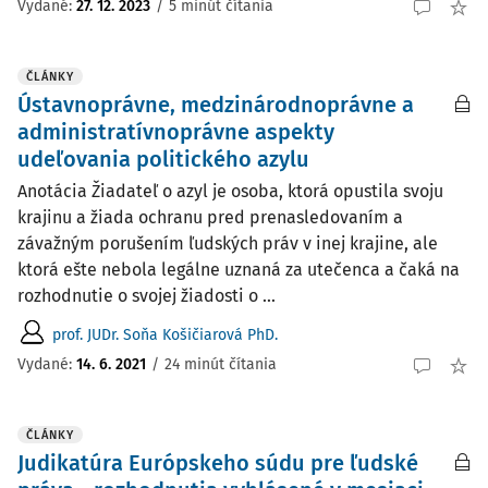
Vydané:
27. 12. 2023
/
5 minút čítania
ČLÁNKY
Ústavnoprávne, medzinárodnoprávne a
administratívnoprávne aspekty
udeľovania politického azylu
Anotácia Žiadateľ o azyl je osoba, ktorá opustila svoju
krajinu a žiada ochranu pred prenasledovaním a
závažným porušením ľudských práv v inej krajine, ale
ktorá ešte nebola legálne uznaná za utečenca a čaká na
rozhodnutie o svojej žiadosti o ...
prof. JUDr. Soňa Košičiarová PhD.
Vydané:
14. 6. 2021
/
24 minút čítania
ČLÁNKY
Judikatúra Európskeho súdu pre ľudské