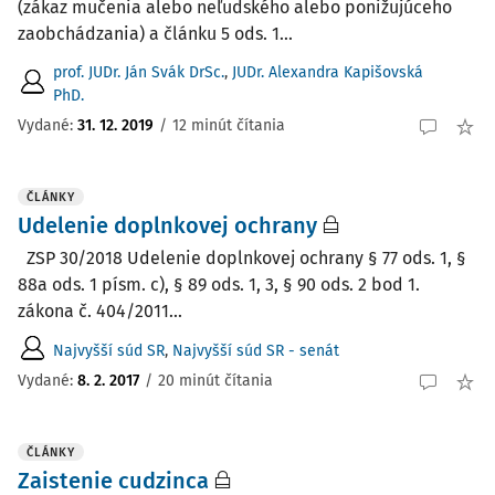
(zákaz mučenia alebo neľudského alebo ponižujúceho
zaobchádzania) a článku 5 ods. 1...
prof. JUDr. Ján Svák DrSc.
,
JUDr. Alexandra Kapišovská
PhD.
Vydané:
31. 12. 2019
/
12 minút čítania
ČLÁNKY
Udelenie doplnkovej ochrany
ZSP 30/2018 Udelenie doplnkovej ochrany § 77 ods. 1, §
88a ods. 1 písm. c), § 89 ods. 1, 3, § 90 ods. 2 bod 1.
zákona č. 404/2011...
Najvyšší súd SR
,
Najvyšší súd SR - senát
Vydané:
8. 2. 2017
/
20 minút čítania
ČLÁNKY
Zaistenie cudzinca