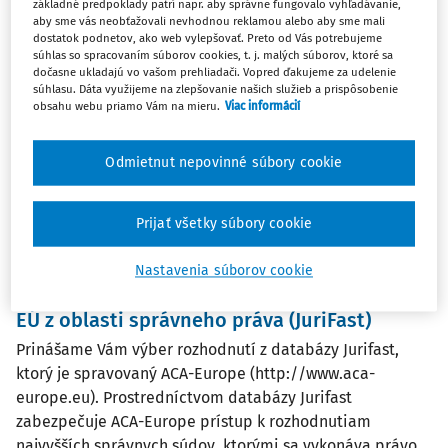
základné predpoklady patrí napr. aby správne fungovalo vyhľadávanie,
Slovensko mení azylový systém podľa
aby sme vás neobťažovali nevhodnou reklamou alebo aby sme mali
pravidiel EÚ
dostatok podnetov, ako web vylepšovať. Preto od Vás potrebujeme
súhlas so spracovaním súborov cookies, t. j. malých súborov, ktoré sa
Ministerstvo vnútra SR predložilo na rokovanie vlády
dočasne ukladajú vo vašom prehliadači. Vopred ďakujeme za udelenie
súhlasu. Dáta využijeme na zlepšovanie našich služieb a prispôsobenie
návrh nového zákona o medzinárodnej ochrane, ktorým
obsahu webu priamo Vám na mieru.
Viac informácií
sa má nahradiť doterajší zákon o azyle z roku 2002. Návrh
zákona reaguje na prijatie Reformy azylovej a migračnej
Odmietnut nepovinné súbory cookie
politiky Európskej únie a predstavuje ...
Vydané:
13. 1. 2026
/
3 minúty čítania
Prijať všetky súbory cookie
Nastavenia súborov cookie
ČLÁNKY
Výber rozhodnutí súdov členských štátov
EÚ z oblasti správneho práva (JuriFast)
Prinášame Vám výber rozhodnutí z databázy Jurifast,
ktorý je spravovaný ACA-Europe (http://www.aca-
europe.eu). Prostredníctvom databázy Jurifast
zabezpečuje ACA-Europe prístup k rozhodnutiam
najvyšších správnych súdov, ktorými sa vykonáva právo