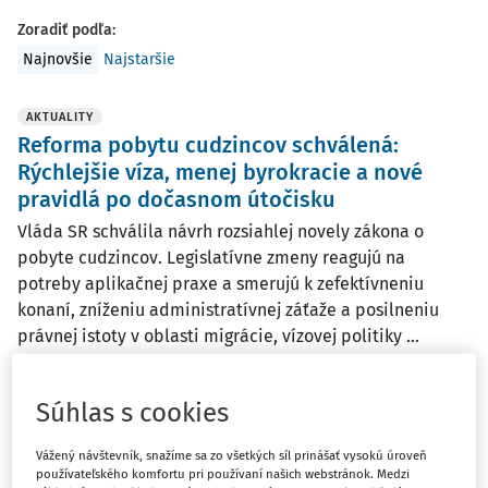
Zoradiť podľa
:
Najnovšie
Najstaršie
AKTUALITY
Reforma pobytu cudzincov schválená:
Rýchlejšie víza, menej byrokracie a nové
pravidlá po dočasnom útočisku
Vláda SR schválila návrh rozsiahlej novely zákona o
pobyte cudzincov. Legislatívne zmeny reagujú na
potreby aplikačnej praxe a smerujú k zefektívneniu
konaní, zníženiu administratívnej záťaže a posilneniu
právnej istoty v oblasti migrácie, vízovej politiky ...
Vydané:
25. 3. 2026
/
3 minúty čítania
Súhlas s cookies
AKTUALITY
Vážený návštevník, snažíme sa zo všetkých síl prinášať vysokú úroveň
Nový zákon o medzinárodnej ochrane:
používateľského komfortu pri používaní našich webstránok. Medzi