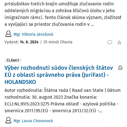
príslušníkov tretích krajín umožňuje zlučovanie rodín
oddelených migráciou a zohráva kľúčovú úlohu v jeho
imigračnom rámci. Tento článok skúma význam, zložitosť
a vyvíjajúci sa priestor zlučovania rodín v ...
Mgr. Viktoria Jánošová
Vydané:
14. 6. 2024
/
35 minút čítania
ČLÁNKY
Výber rozhodnutí súdov členských štátov
EÚ z oblasti správneho práva (JuriFast) -
HOLANDSKO
Autor rozhodnutia: Štátna rada ( Raad van State ) Dátum
rozhodnutia: 30. august 2023 Značka konania:
ECLI:NL:RVS:2023:3275 Právna oblasť - azylová politika -
smernica 2011/95/EÚ - smernica 2013/32/EÚ -...
Mgr. Laura Chovanová