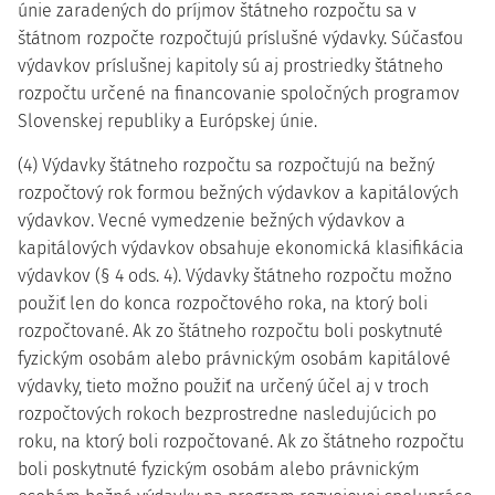
únie zaradených do príjmov štátneho rozpočtu sa v
štátnom rozpočte rozpočtujú príslušné výdavky. Súčasťou
výdavkov príslušnej kapitoly sú aj prostriedky štátneho
rozpočtu určené na financovanie spoločných programov
Slovenskej republiky a Európskej únie.
(4) Výdavky štátneho rozpočtu sa rozpočtujú na bežný
rozpočtový rok formou bežných výdavkov a kapitálových
výdavkov. Vecné vymedzenie bežných výdavkov a
kapitálových výdavkov obsahuje ekonomická klasifikácia
výdavkov (§ 4 ods. 4). Výdavky štátneho rozpočtu možno
použiť len do konca rozpočtového roka, na ktorý boli
rozpočtované. Ak zo štátneho rozpočtu boli poskytnuté
fyzickým osobám alebo právnickým osobám kapitálové
výdavky, tieto možno použiť na určený účel aj v troch
rozpočtových rokoch bezprostredne nasledujúcich po
roku, na ktorý boli rozpočtované. Ak zo štátneho rozpočtu
boli poskytnuté fyzickým osobám alebo právnickým