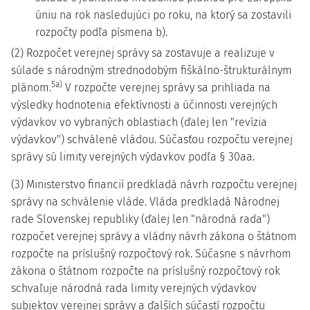
úniu na rok nasledujúci po roku, na ktorý sa zostavili
rozpočty podľa písmena b).
(2) Rozpočet verejnej správy sa zostavuje a realizuje v
súlade s národným strednodobým fiškálno-štrukturálnym
5a)
plánom.
V rozpočte verejnej správy sa prihliada na
výsledky hodnotenia efektívnosti a účinnosti verejných
výdavkov vo vybraných oblastiach (ďalej len "revízia
výdavkov") schválené vládou. Súčasťou rozpočtu verejnej
správy sú limity verejných výdavkov podľa § 30aa.
(3) Ministerstvo financií predkladá návrh rozpočtu verejnej
správy na schválenie vláde. Vláda predkladá Národnej
rade Slovenskej republiky (ďalej len "národná rada")
rozpočet verejnej správy a vládny návrh zákona o štátnom
rozpočte na príslušný rozpočtový rok. Súčasne s návrhom
zákona o štátnom rozpočte na príslušný rozpočtový rok
schvaľuje národná rada limity verejných výdavkov
subjektov verejnej správy a ďalších súčastí rozpočtu