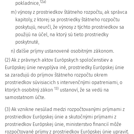
12a)
pokladnice,
m) výnosy z prostriedkov štátneho rozpočtu, ak správca
kapitoly, z ktorej sa prostriedky štátneho rozpočtu
poskytujú, neurčí, že výnosy z týchto prostriedkov sa
použijú na účel, na ktorý sú tieto prostriedky
poskytnuté,
n) ďalšie príjmy ustanovené osobitným zákonom.
(2) Ak z právnych aktov Európskych spoločenstiev a
Európskej únie nevyplýva iné, prostriedky Európskej únie
sa zaraďujú do príjmov štátneho rozpočtu okrem
prostriedkov súvisiacich s intervenčnými opatreniami, o
13)
ktorých osobitný zákon
ustanoví, že sa vedú na
samostatnom účte.
(3) Ak vznikne nesúlad medzi rozpočtovanými príjmami z
prostriedkov Európskej únie a skutočnými príjmami z
prostriedkov Európskej únie, ministerstvo financií môže
rozpočtované príjmy z prostriedkov Európskej únie upraviť.