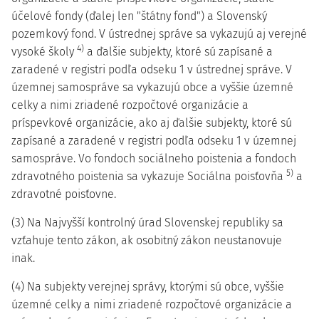
účelové fondy (ďalej len "štátny fond") a Slovenský
pozemkový fond. V ústrednej správe sa vykazujú aj verejné
4)
vysoké školy
a ďalšie subjekty, ktoré sú zapísané a
zaradené v registri podľa odseku 1 v ústrednej správe. V
územnej samospráve sa vykazujú obce a vyššie územné
celky a nimi zriadené rozpočtové organizácie a
príspevkové organizácie, ako aj ďalšie subjekty, ktoré sú
zapísané a zaradené v registri podľa odseku 1 v územnej
samospráve. Vo fondoch sociálneho poistenia a fondoch
5)
zdravotného poistenia sa vykazuje Sociálna poisťovňa
a
zdravotné poisťovne.
(3) Na Najvyšší kontrolný úrad Slovenskej republiky sa
vzťahuje tento zákon, ak osobitný zákon neustanovuje
inak.
(4) Na subjekty verejnej správy, ktorými sú obce, vyššie
územné celky a nimi zriadené rozpočtové organizácie a