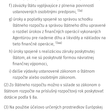
f) záväzky štátu vyplývajúce z plnenia povinností
13a)
ustanovených osobitnými predpismi,
g) úroky a poplatky spojené so správou schodku
štátneho rozpočtu a správou štátneho dlhu upravené
o rozdiel úrokov z finančných operácií vykonaných
Agentúrou pre riadenie dlhu a likvidity a nákladov na
13aa)
tieto finančné operácie,
h) úroky spojené s realizáciou záruky poskytnutej
štátom, ak nie sú poskytnuté formou návratnej
finančnej výpomoci,
i) ďalšie výdavky ustanovené zákonom o štátnom
rozpočte alebo osobitným zákonom.
(2) Zo štátneho rozpočtu možno v súlade so zákonom o
štátnom rozpočte na príslušný rozpočtový rok poskytovať
dotácie podľa § 8a.
(3) Na použitie účelovo určených prostriedkov Európskej