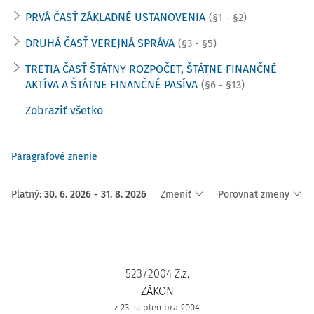
PRVÁ ČASŤ ZÁKLADNÉ USTANOVENIA
(§1 - §2)
DRUHÁ ČASŤ VEREJNÁ SPRÁVA
(§3 - §5)
TRETIA ČASŤ ŠTÁTNY ROZPOČET, ŠTÁTNE FINANČNÉ
AKTÍVA A ŠTÁTNE FINANČNÉ PASÍVA
(§6 - §13)
Zobraziť všetko
Paragrafové znenie
Platný
:
30. 6. 2026 - 31. 8. 2026
Zmeniť
Porovnať zmeny
523/2004 Z.z.
ZÁKON
z 23. septembra 2004