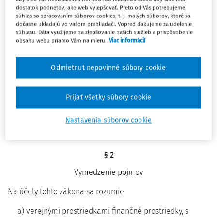
príspevkových organizácií a hospodárenie
dostatok podnetov, ako web vylepšovať. Preto od Vás potrebujeme
rozpočtových organizácií a príspevkových organizácií.
súhlas so spracovaním súborov cookies, t. j. malých súborov, ktoré sa
dočasne ukladajú vo vašom prehliadači. Vopred ďakujeme za udelenie
(2) Tento zákon sa vzťahuje na prostriedky určené na
súhlasu. Dáta využijeme na zlepšovanie našich služieb a prispôsobenie
financovanie spoločných programov Slovenskej republiky
obsahu webu priamo Vám na mieru.
Viac informácií
a Európskej únie, prostriedky určené na financovanie
účelov vyplývajúcich z medzinárodných zmlúv o poskytnutí
Odmietnut nepovinné súbory cookie
grantu uzatvorených medzi Slovenskou republikou a inými
štátmi, prostriedky mechanizmu na podporu obnovy a
Prijať všetky súbory cookie
odolnosti a na postupy, právne vzťahy, práva a povinnosti
osôb vo vzťahu k týmto prostriedkom, ak osobitný predpis
Nastavenia súborov cookie
1a)
neustanovuje inak.
§ 2
Vymedzenie pojmov
Na účely tohto zákona sa rozumie
a) verejnými prostriedkami finančné prostriedky, s