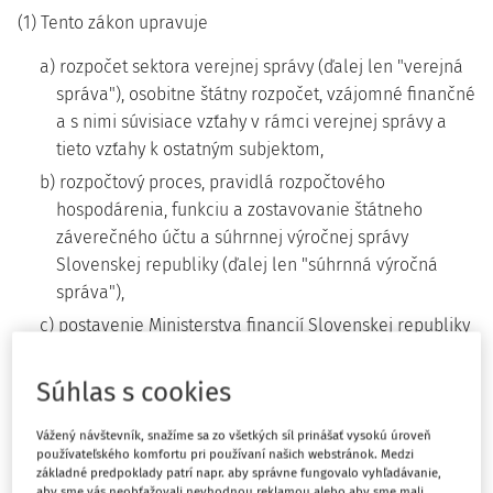
(1) Tento zákon upravuje
a) rozpočet sektora verejnej správy (ďalej len "verejná
správa"), osobitne štátny rozpočet, vzájomné finančné
a s nimi súvisiace vzťahy v rámci verejnej správy a
tieto vzťahy k ostatným subjektom,
b) rozpočtový proces, pravidlá rozpočtového
hospodárenia, funkciu a zostavovanie štátneho
záverečného účtu a súhrnnej výročnej správy
Slovenskej republiky (ďalej len "súhrnná výročná
správa"),
c) postavenie Ministerstva financií Slovenskej republiky
(ďalej len "ministerstvo financií"), ďalších
ministerstiev a ostatných ústredných orgánov štátnej
Súhlas s cookies
1)
správy
a iných právnických osôb verejnej správy v
rozpočtovom procese,
Vážený návštevník, snažíme sa zo všetkých síl prinášať vysokú úroveň
používateľského komfortu pri používaní našich webstránok. Medzi
d) zriaďovanie rozpočtových organizácií a
základné predpoklady patrí napr. aby správne fungovalo vyhľadávanie,
aby sme vás neobťažovali nevhodnou reklamou alebo aby sme mali