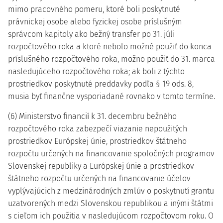
mimo pracovného pomeru, ktoré boli poskytnuté
právnickej osobe alebo fyzickej osobe príslušným
správcom kapitoly ako bežný transfer po 31. júli
rozpočtového roka a ktoré nebolo možné použiť do konca
príslušného rozpočtového roka, možno použiť do 31. marca
nasledujúceho rozpočtového roka; ak boli z týchto
prostriedkov poskytnuté preddavky podľa § 19 ods. 8,
musia byť finančne vysporiadané rovnako v tomto termíne.
(6) Ministerstvo financií k 31. decembru bežného
rozpočtového roka zabezpečí viazanie nepoužitých
prostriedkov Európskej únie, prostriedkov štátneho
rozpočtu určených na financovanie spoločných programov
Slovenskej republiky a Európskej únie a prostriedkov
štátneho rozpočtu určených na financovanie účelov
vyplývajúcich z medzinárodných zmlúv o poskytnutí grantu
uzatvorených medzi Slovenskou republikou a inými štátmi
s cieľom ich použitia v nasledujúcom rozpočtovom roku. O