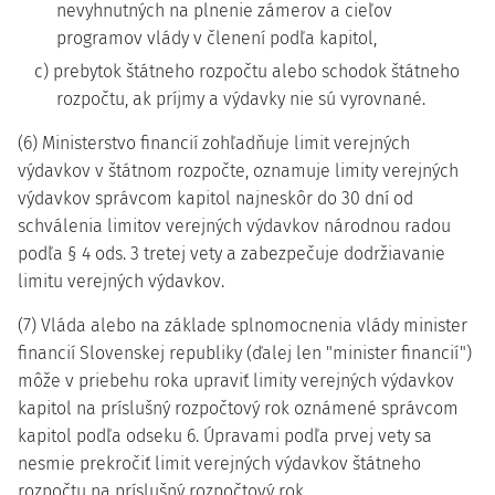
nevyhnutných na plnenie zámerov a cieľov
programov vlády v členení podľa kapitol,
c) prebytok štátneho rozpočtu alebo schodok štátneho
rozpočtu, ak príjmy a výdavky nie sú vyrovnané.
(6) Ministerstvo financií zohľadňuje limit verejných
výdavkov v štátnom rozpočte, oznamuje limity verejných
výdavkov správcom kapitol najneskôr do 30 dní od
schválenia limitov verejných výdavkov národnou radou
podľa § 4 ods. 3 tretej vety a zabezpečuje dodržiavanie
limitu verejných výdavkov.
(7) Vláda alebo na základe splnomocnenia vlády minister
financií Slovenskej republiky (ďalej len "minister financií")
môže v priebehu roka upraviť limity verejných výdavkov
kapitol na príslušný rozpočtový rok oznámené správcom
kapitol podľa odseku 6. Úpravami podľa prvej vety sa
nesmie prekročiť limit verejných výdavkov štátneho
rozpočtu na príslušný rozpočtový rok.