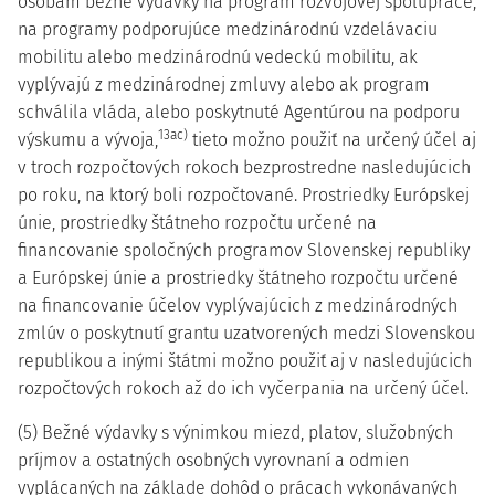
osobám bežné výdavky na program rozvojovej spolupráce,
na programy podporujúce medzinárodnú vzdelávaciu
mobilitu alebo medzinárodnú vedeckú mobilitu, ak
vyplývajú z medzinárodnej zmluvy alebo ak program
schválila vláda, alebo poskytnuté Agentúrou na podporu
13ac)
výskumu a vývoja,
tieto možno použiť na určený účel aj
v troch rozpočtových rokoch bezprostredne nasledujúcich
po roku, na ktorý boli rozpočtované. Prostriedky Európskej
únie, prostriedky štátneho rozpočtu určené na
financovanie spoločných programov Slovenskej republiky
a Európskej únie a prostriedky štátneho rozpočtu určené
na financovanie účelov vyplývajúcich z medzinárodných
zmlúv o poskytnutí grantu uzatvorených medzi Slovenskou
republikou a inými štátmi možno použiť aj v nasledujúcich
rozpočtových rokoch až do ich vyčerpania na určený účel.
(5) Bežné výdavky s výnimkou miezd, platov, služobných
príjmov a ostatných osobných vyrovnaní a odmien
vyplácaných na základe dohôd o prácach vykonávaných