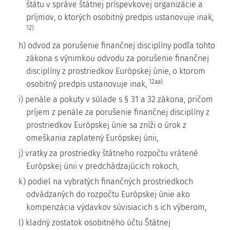
štátu v správe štátnej príspevkovej organizácie a
príjmov, o ktorých osobitný predpis ustanovuje inak,
12)
h) odvod za porušenie finančnej disciplíny podľa tohto
zákona s výnimkou odvodu za porušenie finančnej
disciplíny z prostriedkov Európskej únie, o ktorom
12aa)
osobitný predpis ustanovuje inak,
i) penále a pokuty v súlade s § 31 a 32 zákona, pričom
príjem z penále za porušenie finančnej disciplíny z
prostriedkov Európskej únie sa zníži o úrok z
omeškania zaplatený Európskej únii,
j) vratky za prostriedky štátneho rozpočtu vrátené
Európskej únii v predchádzajúcich rokoch,
k) podiel na vybratých finančných prostriedkoch
odvádzaných do rozpočtu Európskej únie ako
kompenzácia výdavkov súvisiacich s ich výberom,
l) kladný zostatok osobitného účtu Štátnej