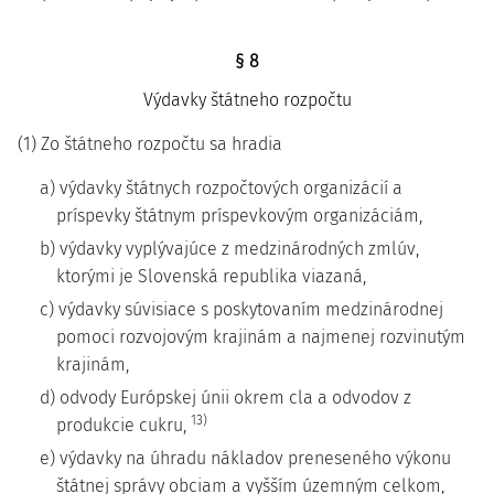
§ 8
Výdavky štátneho rozpočtu
(1) Zo štátneho rozpočtu sa hradia
a) výdavky štátnych rozpočtových organizácií a
príspevky štátnym príspevkovým organizáciám,
b) výdavky vyplývajúce z medzinárodných zmlúv,
ktorými je Slovenská republika viazaná,
c) výdavky súvisiace s poskytovaním medzinárodnej
pomoci rozvojovým krajinám a najmenej rozvinutým
krajinám,
d) odvody Európskej únii okrem cla a odvodov z
13)
produkcie cukru,
e) výdavky na úhradu nákladov preneseného výkonu
štátnej správy obciam a vyšším územným celkom,