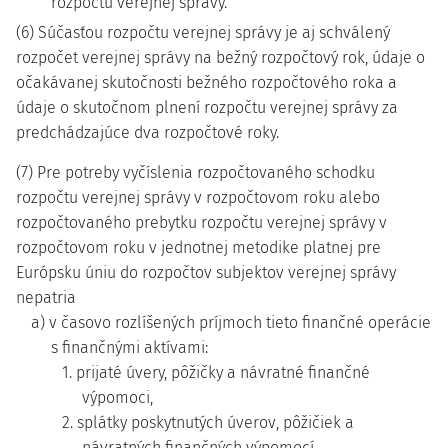
rozpočtu verejnej správy.
(6) Súčasťou rozpočtu verejnej správy je aj schválený
rozpočet verejnej správy na bežný rozpočtový rok, údaje o
očakávanej skutočnosti bežného rozpočtového roka a
údaje o skutočnom plnení rozpočtu verejnej správy za
predchádzajúce dva rozpočtové roky.
(7) Pre potreby vyčíslenia rozpočtovaného schodku
rozpočtu verejnej správy v rozpočtovom roku alebo
rozpočtovaného prebytku rozpočtu verejnej správy v
rozpočtovom roku v jednotnej metodike platnej pre
Európsku úniu do rozpočtov subjektov verejnej správy
nepatria
a) v časovo rozlíšených príjmoch tieto finančné operácie
s finančnými aktívami:
1. prijaté úvery, pôžičky a návratné finančné
výpomoci,
2. splátky poskytnutých úverov, pôžičiek a
návratných finančných výpomocí,