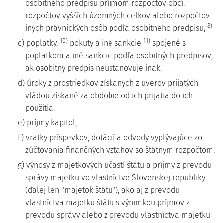
osobitného predpisu príjmom rozpočtov obcí,
rozpočtov vyšších územných celkov alebo rozpočtov
8)
iných právnických osôb podľa osobitného predpisu,
10)
11)
c) poplatky,
pokuty a iné sankcie
spojené s
poplatkom a iné sankcie podľa osobitných predpisov,
ak osobitný predpis neustanovuje inak,
d) úroky z prostriedkov získaných z úverov prijatých
vládou získané za obdobie od ich prijatia do ich
použitia,
e) príjmy kapitol,
f) vratky príspevkov, dotácií a odvody vyplývajúce zo
zúčtovania finančných vzťahov so štátnym rozpočtom,
g) výnosy z majetkových účastí štátu a príjmy z prevodu
správy majetku vo vlastníctve Slovenskej republiky
(ďalej len "majetok štátu"), ako aj z prevodu
vlastníctva majetku štátu s výnimkou príjmov z
prevodu správy alebo z prevodu vlastníctva majetku