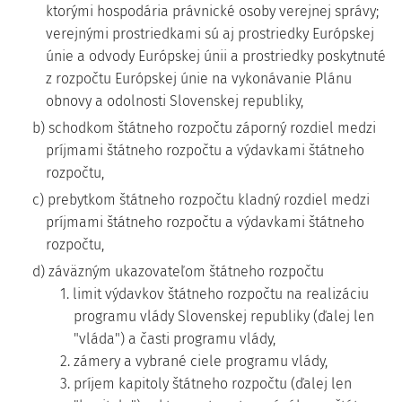
ktorými hospodária právnické osoby verejnej správy;
verejnými prostriedkami sú aj prostriedky Európskej
únie a odvody Európskej únii a prostriedky poskytnuté
z rozpočtu Európskej únie na vykonávanie Plánu
obnovy a odolnosti Slovenskej republiky,
b) schodkom štátneho rozpočtu záporný rozdiel medzi
príjmami štátneho rozpočtu a výdavkami štátneho
rozpočtu,
c) prebytkom štátneho rozpočtu kladný rozdiel medzi
príjmami štátneho rozpočtu a výdavkami štátneho
rozpočtu,
d) záväzným ukazovateľom štátneho rozpočtu
1. limit výdavkov štátneho rozpočtu na realizáciu
programu vlády Slovenskej republiky (ďalej len
"vláda") a časti programu vlády,
2. zámery a vybrané ciele programu vlády,
3. príjem kapitoly štátneho rozpočtu (ďalej len