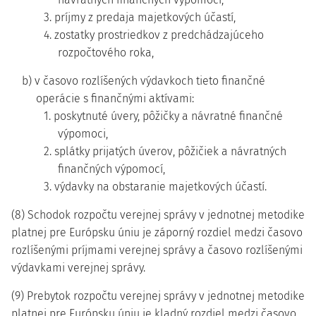
3. príjmy z predaja majetkových účastí,
4. zostatky prostriedkov z predchádzajúceho
rozpočtového roka,
b) v časovo rozlíšených výdavkoch tieto finančné
operácie s finančnými aktívami:
1. poskytnuté úvery, pôžičky a návratné finančné
výpomoci,
2. splátky prijatých úverov, pôžičiek a návratných
finančných výpomocí,
3. výdavky na obstaranie majetkových účastí.
(8) Schodok rozpočtu verejnej správy v jednotnej metodike
platnej pre Európsku úniu je záporný rozdiel medzi časovo
rozlíšenými príjmami verejnej správy a časovo rozlíšenými
výdavkami verejnej správy.
(9) Prebytok rozpočtu verejnej správy v jednotnej metodike
platnej pre Európsku úniu je kladný rozdiel medzi časovo