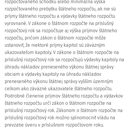
rozpočtovaného schodku alebo minimálna výška
rozpočtovaného prebytku štátneho rozpočtu, ak nie sú
príjmy štátneho rozpočtu a výdavky štátneho rozpočtu
vyrovnané. V zákone o štátnom rozpočte na príslušný
rozpočtový rok sa rozpočtuje aj výška príjmov štátneho
rozpočtu, pričom zákon o štátnom rozpočte môže
ustanoviť, že niektoré príjmy kapitol sú záväzným
ukazovateľom kapitoly. V zákone o štátnom rozpočte na
príslušný rozpočtový rok sa rozpočtujú výdavky kapitoly na
úhradu nákladov preneseného výkonu štátnej správy
obciam a výdavky kapitoly na úhradu nákladov
preneseného výkonu štátnej správy vyšším územným
celkom ako záväzné ukazovatele štátneho rozpočtu.
Podrobné členenie príjmov štátneho rozpočtu a výdavkov
štátneho rozpočtu určí zákon o štátnom rozpočte na
príslušný rozpočtový rok. Zákonom o štátnom rozpočte na
príslušný rozpočtový rok možno splnomocniť vládu na
prevzatie úveru v príslušnom rozpočtovom roku.