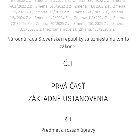
137/2022 Z.z.
Zmena: 121/2022 Z.z.
Zmena: 389/2022 Z.z.
Zmena:
402/2022 Z.z.
Zmena: 520/2022 Z.z.
Zmena: 113/2022 Z.z.
Zmena:
72/2023 Z.z.
Zmena: 72/2023 Z.z.
Zmena: 310/2021 Z.z.
Zmena:
118/2024 Z.z.
Zmena: 142/2024 Z.z.
Zmena: 118/2024 Z.z.
Zmena:
201/2024 Z.z.
Zmena: 70/2025 Z.z.
Zmena: 150/2025 Z.z.
Zmena:
322/2025 Z.z. (nepriama novela)
Zmena: 126/2026 Z.z.
Národná rada Slovenskej republiky sa uzniesla na tomto
zákone:
Čl.I
PRVÁ ČASŤ
ZÁKLADNÉ USTANOVENIA
§ 1
Predmet a rozsah úpravy