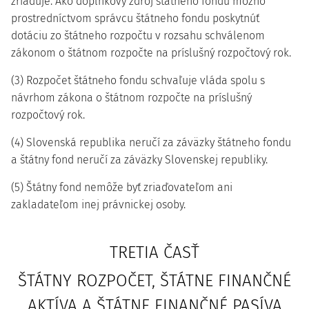
zriaďuje. Ako doplnkový zdroj štátneho fondu možno
prostredníctvom správcu štátneho fondu poskytnúť
dotáciu zo štátneho rozpočtu v rozsahu schválenom
zákonom o štátnom rozpočte na príslušný rozpočtový rok.
(3) Rozpočet štátneho fondu schvaľuje vláda spolu s
návrhom zákona o štátnom rozpočte na príslušný
rozpočtový rok.
(4) Slovenská republika neručí za záväzky štátneho fondu
a štátny fond neručí za záväzky Slovenskej republiky.
(5) Štátny fond nemôže byť zriaďovateľom ani
zakladateľom inej právnickej osoby.
TRETIA ČASŤ
ŠTÁTNY ROZPOČET, ŠTÁTNE FINANČNÉ
AKTÍVA A ŠTÁTNE FINANČNÉ PASÍVA