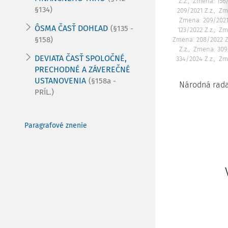
Z.z.
Zmena: 156/
§134)
209/2021 Z.z.
Zm
Zmena: 209/2021 Z
ÔSMA ČASŤ DOHĽAD
(§135 -
123/2022 Z.z.
Zme
§158)
Zmena: 208/2022 Z
Z.z.
Zmena: 309/
DEVIATA ČASŤ SPOLOČNÉ,
334/2024 Z.z.
Zm
PRECHODNÉ A ZÁVEREČNÉ
USTANOVENIA
(§158a -
Národná rada
PRÍL.)
Paragrafové znenie