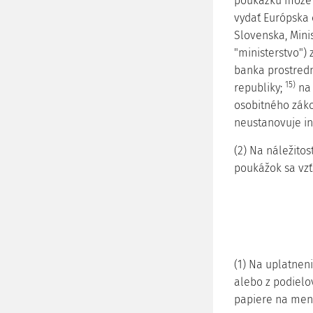
poukážku môže b
vydať Európska 
Slovenska, Minis
"ministerstvo")
banka prostred
15)
republiky;
na 
osobitného zák
neustanovuje in
(2) Na náležito
poukážok sa vz
(1) Na uplatneni
alebo z podielo
papiere na men