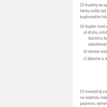
(2) Kupóny sa 
hárku môže byť 
kupónového hárk
(3) Kupón musí 
a) druhu, emi
ktorému bo
zaknihova
b) výnose ale
c) dátume a m
(1) Investičný c
na hodnotu inde
papierov, výmen