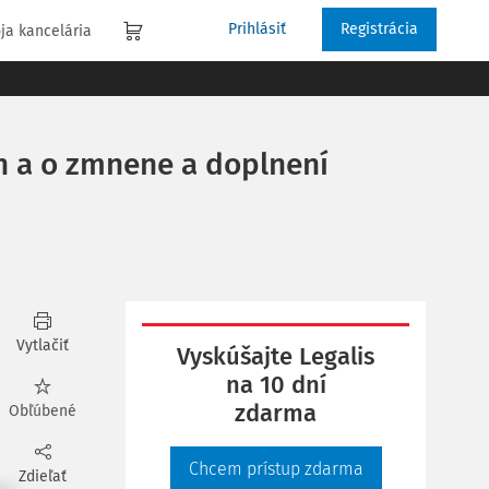
Prihlásiť
Registrácia
ja kancelária
ch a o zmnene a doplnení
Vytlačiť
Vyskúšajte Legalis
na 10 dní
zdarma
Obľúbené
Chcem prístup zdarma
Zdieľať