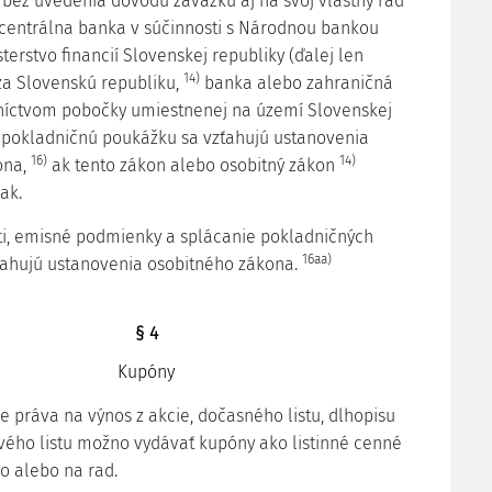
ez uvedenia dôvodu záväzku aj na svoj vlastný rad
centrálna banka v súčinnosti s Národnou bankou
terstvo financií Slovenskej republiky (ďalej len
14)
 za Slovenskú republiku,
banka alebo zahraničná
níctvom pobočky umiestnenej na území Slovenskej
pokladničnú poukážku sa vzťahujú ustanovenia
16)
14)
ona,
ak tento zákon alebo osobitný zákon
ak.
sti, emisné podmienky a splácanie pokladničných
16aa)
ťahujú ustanovenia osobitného zákona.
§ 4
Kupóny
e práva na výnos z akcie, dočasného listu, dlhopisu
vého listu možno vydávať kupóny ako listinné cenné
o alebo na rad.