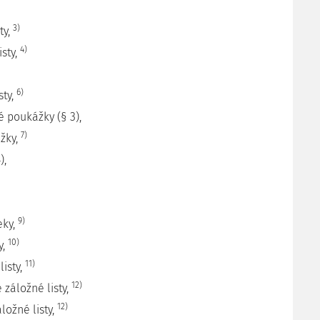
3)
ty,
4)
isty,
6)
sty,
é poukážky (§ 3),
7)
ižky,
),
9)
eky,
10)
y,
11)
listy,
12)
 záložné listy,
12)
ložné listy,