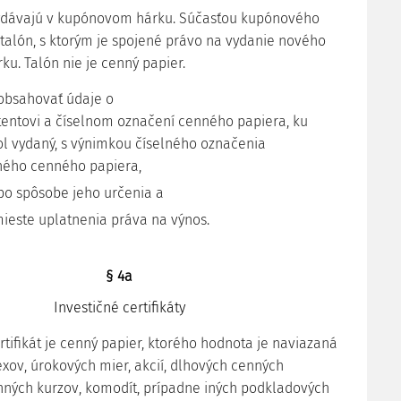
vydávajú v kupónovom hárku. Súčasťou kupónového
talón, s ktorým je spojené právo na vydanie nového
u. Talón nie je cenný papier.
obsahovať údaje o
tentovi a číselnom označení cenného papiera, ku
l vydaný, s výnimkou číselného označenia
ného cenného papiera,
bo spôsobe jeho určenia a
ieste uplatnenia práva na výnos.
§ 4a
Investičné certifikáty
ertifikát je cenný papier, ktorého hodnota je naviazaná
xov, úrokových mier, akcií, dlhových cenných
ných kurzov, komodít, prípadne iných podkladových