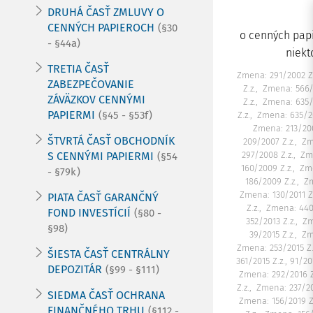
DRUHÁ ČASŤ ZMLUVY O
CENNÝCH PAPIEROCH
(§30
o cenných papi
- §44a)
niekt
TRETIA ČASŤ
Zmena: 291/2002 Z.
ZABEZPEČOVANIE
Z.z.
Zmena: 566/
ZÁVÄZKOV CENNÝMI
Z.z.
Zmena: 635/
PAPIERMI
(§45 - §53f)
Z.z.
Zmena: 635/20
Zmena: 213/200
ŠTVRTÁ ČASŤ OBCHODNÍK
209/2007 Z.z.
Zm
S CENNÝMI PAPIERMI
297/2008 Z.z.
Zme
(§54
160/2009 Z.z.
Zme
- §79k)
186/2009 Z.z.
Zm
Zmena: 130/2011 Z.
PIATA ČASŤ GARANČNÝ
Z.z.
Zmena: 440/
FOND INVESTÍCIÍ
(§80 -
352/2013 Z.z.
Zm
§98)
39/2015 Z.z.
Zm
Zmena: 253/2015 Z.z.
ŠIESTA ČASŤ CENTRÁLNY
361/2015 Z.z., 91/20
DEPOZITÁR
(§99 - §111)
Zmena: 292/2016 Z
Z.z.
Zmena: 237/20
SIEDMA ČASŤ OCHRANA
Zmena: 156/2019 Z
FINANČNÉHO TRHU
(§112 -