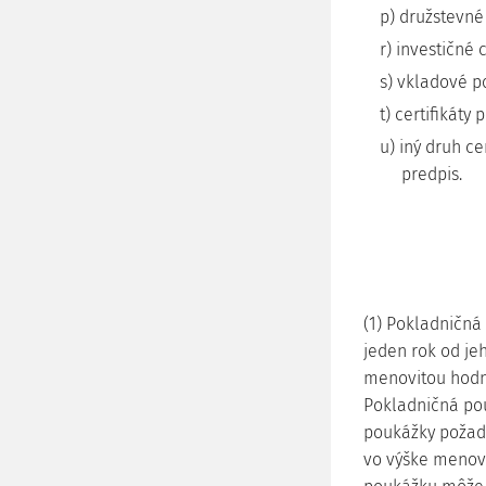
p) družstevné 
r) investičné c
s) vkladové p
t) certifikáty
u) iný druh c
predpis.
(1) Pokladničná
jeden rok od je
menovitou hodn
Pokladničná pou
poukážky požado
vo výške menovi