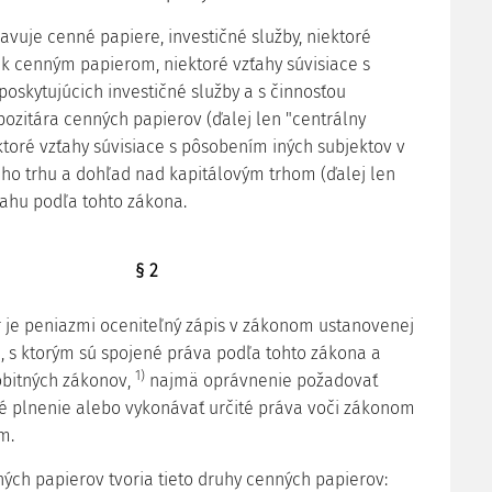
avuje cenné papiere, investičné služby, niektoré
k cenným papierom, niektoré vzťahy súvisiace s
poskytujúcich investičné služby a s činnosťou
ozitára cenných papierov (ďalej len "centrálny
ektoré vzťahy súvisiace s pôsobením iných subjektov v
ého trhu a dohľad nad kapitálovým trhom (ďalej len
sahu podľa tohto zákona.
§ 2
r je peniazmi oceniteľný zápis v zákonom ustanovenej
 s ktorým sú spojené práva podľa tohto zákona a
1)
obitných zákonov,
najmä oprávnenie požadovať
é plnenie alebo vykonávať určité práva voči zákonom
m.
ných papierov tvoria tieto druhy cenných papierov: