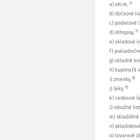
2)
a) akcie,
b) dočasné lis
c) podielové l
5)
d) dlhopisy,
e) vkladové li
f) pokladničn
g) vkladné kn
h) kupóny (§ 4
8)
i) zmenky,
8)
j) šeky,
k) cestovné š
l) náložné list
m) skladištné 
n) skladiskové
o) tovarové zá