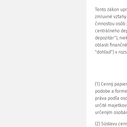
Tento zákon upr
zmluvné vzťahy 
činnosťou osôb 
centrálneho dep
depozitár"), ni
oblasti finančn
"dohľad") v roz
(1) Cenný papie
podobe a forme,
práva podľa os
určité majetkov
určeným osobá
(2) Sústavu cen