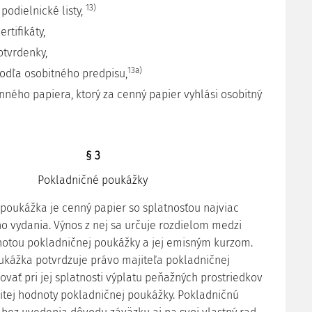
13)
podielnické listy,
ertifikáty,
otvrdenky,
13a)
 podľa osobitného predpisu,
enného papiera, ktorý za cenný papier vyhlási osobitný
§ 3
Pokladničné poukážky
 poukážka je cenný papier so splatnosťou najviac
ho vydania. Výnos z nej sa určuje rozdielom medzi
otou pokladničnej poukážky a jej emisným kurzom.
kážka potvrdzuje právo majiteľa pokladničnej
vať pri jej splatnosti výplatu peňažných prostriedkov
tej hodnoty pokladničnej poukážky. Pokladničnú