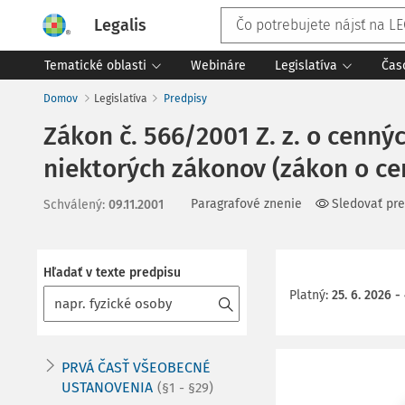
Legalis
Tematické oblasti
Webináre
Legislatíva
Čas
Domov
Legislatíva
Predpisy
Zákon č. 566/2001 Z. z. o cenn
niektorých zákonov (zákon o c
Paragrafové znenie
Sledovať pre
Schválený
:
09.11.2001
Hľadať v texte predpisu
Platný
:
25. 6. 2026 - 
PRVÁ ČASŤ VŠEOBECNÉ
USTANOVENIA
(§1 - §29)