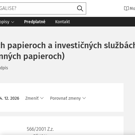
Mo
opisy
Predplatné
Kontakt
ých papieroch a investičných službá
enných papieroch)
dpis
4. 12. 2026
Zmeniť
Porovnať zmeny
566/2001 Z.z.