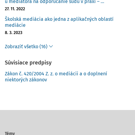
u mediátora na odporúčanie súdu v praxi – ...
Za tzv. vyšší cieľ mediácie považuje aj nové premýšľanie
27. 11. 2022
klientov a vzájomné pochopenie.
Školská mediácia ako jedna z aplikačných oblastí
Cieľ mediácie
mediácie
Celkový cieľ mediácie je podľa nás zložený z čiastkových
8. 3. 2023
cieľov, čo nám umožňuje mediáciu a jej cieľ vnímať na
Zobraziť všetko (16)
viacerých úrovniach.
Aby bolo možné v zmysle podstaty mediácie pracovať
Súvisiace predpisy
s každou jednou zložkou vo vzájomnej
Zákon č. 420/2004 Z. z. o mediácii a o doplnení
niektorých zákonov
Témy