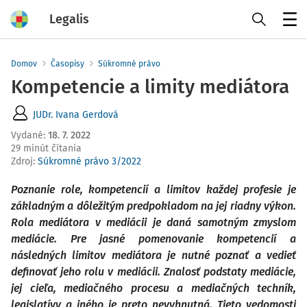
Legalis
Menu
Domov
Časopisy
Súkromné právo
Kompetencie a limity mediátora
JUDr. Ivana Gerdová
Vydané
:
18. 7. 2022
29 minút čítania
Zdroj
:
Súkromné právo 3/2022
Poznanie role, kompetencií a limitov každej profesie je
základným a dôležitým predpokladom na jej riadny výkon.
Rola mediátora v mediácii je daná samotným zmyslom
mediácie. Pre jasné pomenovanie kompetencií a
následných limitov mediátora je nutné poznať a vedieť
definovať jeho rolu v mediácii. Znalosť podstaty mediácie,
jej cieľa, mediačného procesu a mediačných techník,
legislatívy a iného je preto nevyhnutná. Tieto vedomosti