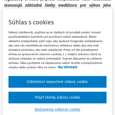
stanovujú základné limity mediátora pre výkon jeho
činnosti. Bez týchto znalostí a bez jasného pomenovania
kompetencií a limitov sa môže ľahko stať, že mediátor
Súhlas s cookies
prekročí svoje kompetencie, čoho výsledkom je zásah do
výkonu činnosti inej profesie. Mediátor ako profesionál má
Vážený návštevník, snažíme sa zo všetkých síl prinášať vysokú úroveň
vedieť, aké sú jeho kompetencie, a teda kde sú jeho limity.
používateľského komfortu pri používaní našich webstránok. Medzi
základné predpoklady patrí napr. aby správne fungovalo vyhľadávanie,
aby sme vás neobťažovali nevhodnou reklamou alebo aby sme mali
V zmysle zákona č. 420/2004 Z. z. o mediácii (ďalej ako
dostatok podnetov, ako web vylepšovať. Preto od Vás potrebujeme
súhlas so spracovaním súborov cookies, t. j. malých súborov, ktoré sa
„zákon o mediácii“) je
„mediácia mimosúdna činnosť, pri
dočasne ukladajú vo vašom prehliadači. Vopred ďakujeme za udelenie
ktorej osoby zúčastnené na mediácii pomocou mediátora
súhlasu. Dáta využijeme na zlepšovanie našich služieb a prispôsobenie
obsahu webu priamo Vám na mieru.
Viac informácií
riešia spor, ktorý vznikol z ich zmluvného vzťahu alebo
1
iného právneho vzťahu“
.
Ide teda o spôsob mimosúdneho
Odmietnut nepovinné súbory cookie
riešenia sporov, ktorý je ako legitímny spôsob vymedzený
a rešpektovaný aj legislatívou. Takéto definovanie
mediácie však možno považovať za nedostatočné. Definícii
Prijať všetky súbory cookie
mediácie poznáme množstvo, napríklad podľa Aleša
Bednářika je mediácia
„spôsob riešenia sporu, kde
Nastavenia súborov cookie
mediátor ako tretia nezávislá a nezaujatá osoba pomáha