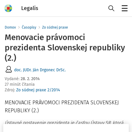
Legalis
Menu
Domov
Časopisy
Zo súdnej praxe
Menovacie právomoci
prezidenta Slovenskej republiky
(2.)
doc. JUDr. Ján Drgonec DrSc.
Vydané
:
28. 2. 2014
27 minút čítania
Zdroj
:
Zo súdnej praxe 2/2014
MENOVACIE PRÁVOMOCI PREZIDENTA SLOVENSKEJ
REPUBLIKY (2.)
Ústavné postavenie prezidenta je časťou Ústavy SR, ktorá
sa teší osobitnému záujmu parlamentných politických