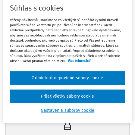
strán a ich lídrov a im priaznivo naklonených masmédií.
Súhlas s cookies
Od tohto záujmu sa nedištancuje právna veda, ktorá
Vážený návštevník, snažíme sa zo všetkých síl prinášať vysokú úroveň
vynakladá nemalé úsilie na deformáciu ústavnej úpravy
používateľského komfortu pri používaní našich webstránok. Medzi
interpretáciou tak, aby sa Ústava SR vysvetľovala a
základné predpoklady patrí napr. aby správne fungovalo vyhľadávanie,
aplikovala spôsobom prijateľným pre spriaznenú politickú
aby sme vás neobťažovali nevhodnou reklamou alebo aby sme mali
dostatok podnetov, ako web vylepšovať. Preto od Vás potrebujeme
stranu a jej lídrov. Výsledkom je zachovávanie nejasností o
súhlas so spracovaním súborov cookies, t. j. malých súborov, ktoré sa
tom, čo hlava Slovenskej republiky môže podľa Ústavy SR
dočasne ukladajú vo vašom prehliadači. Vopred ďakujeme za udelenie
súhlasu. Dáta využijeme na zlepšovanie našich služieb a prispôsobenie
a ju interpretujúcich rozhodnutí Ústavného súdu SR.
obsahu webu priamo Vám na mieru.
Viac informácií
Archivované nejasnosti opakovane slúžia na vyvolávanie
sporov vždy, keď vznikne politický záujem na vyvolaní
Odmietnut nepovinné súbory cookie
sporu. Pravidelným predmetom takých sporov sú
menovacie právomoci prezidenta SR.
Prijať všetky súbory cookie
[pokračovanie z predchádzajúceho čísla - Menovacie
Máte predplatné?
Prihláste sa
právomoci prezidenta Slovenskej republiky (1.)]
Nastavenia súborov cookie
Výklad pôsobností prezidenta SR podaný Ústavným
súdom SR