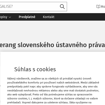
Mo
opisy
Predplatné
Kontakt
erang slovenského ústavného práva
minút čítania
Zdroj
:
Zo súdnej praxe 2/2018
Súhlas s cookies
Vytlačiť
Vážený návštevník, snažíme sa zo všetkých síl prinášať vysokú úroveň
používateľského komfortu pri používaní našich webstránok. Medzi základné
VENSKÉHO ÚSTAVNÉHO PRÁVA (Časť
predpoklady patrí napr. aby správne fungovalo vyhľadávanie, aby sme vás
Obľúbené
neobťažovali nevhodnou reklamou alebo aby sme mali dostatok podnetov,
ako web vylepšovať. Preto od Vás potrebujeme súhlas so spracovaním
súborov cookies, t. j. malých súborov, ktoré sa dočasne ukladajú vo vašom
ba účelovému rozhodovaniu a účelovým
prehliadači. Vopred ďakujeme za udelenie súhlasu. Dáta využijeme na
Zdieľať