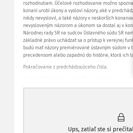
rozhodnutiam. Účelové rozhodovanie možno spoznať
konaní urobí úkony a vysloví názory, aké v predchád
nikdy nevyslovil, a také názory v neskorších konania
nevysloveným názorom a úkonom sa dostal aj v konan
Národnej rady SR na sudcov Ústavného súdu SR namie
základné právo uchádzať sa o prístup k verejnej funk
budú mať názory premiérované ústavným súdom v te
precedensom alebo zapadnú do histórie, ktorá ich ta
Pokračovanie z predchádzajúceho čísla.
Prvý senát Ústavného súdu SR pri vedení konania I.
neštandardné prvky a postupy. Ústavný súd SR, samo
originálnom prekonávaní procesných prekážok, aby s
ochrane ústavnosti v spore, no nezdá sa, že by v ok
takouto motiváciou.
Zmena Ústavy zmenou záväzného výkladu
Ups, zatiaľ ste si prečíta
Z hľadiska záväznosti majú rozhodnutia Ústavného sú