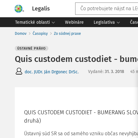
Legalis
Tematické oblasti
Webináre
Legislatíva
Čas
Domov
Časopisy
Zo súdnej praxe
ÚSTAVNÉ PRÁVO
Quis custodem custodiet - bum
Vydané
:
31. 3. 2018
45 
doc. JUDr. Ján Drgonec DrSc.
QUIS CUSTODEM CUSTODIET - BUMERANG SLO
druhá)
Ústavný súd SR sa od samého vzniku občas nevyhý