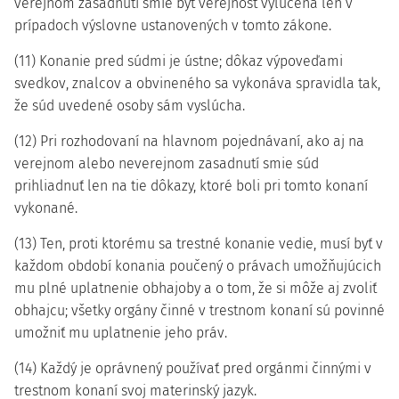
verejnom zasadnutí smie byť verejnosť vylúčená len v
prípadoch výslovne ustanovených v tomto zákone.
(11) Konanie pred súdmi je ústne; dôkaz výpoveďami
svedkov, znalcov a obvineného sa vykonáva spravidla tak,
že súd uvedené osoby sám vyslúcha.
(12) Pri rozhodovaní na hlavnom pojednávaní, ako aj na
verejnom alebo neverejnom zasadnutí smie súd
prihliadnuť len na tie dôkazy, ktoré boli pri tomto konaní
vykonané.
(13) Ten, proti ktorému sa trestné konanie vedie, musí byť v
každom období konania poučený o právach umožňujúcich
mu plné uplatnenie obhajoby a o tom, že si môže aj zvoliť
obhajcu; všetky orgány činné v trestnom konaní sú povinné
umožniť mu uplatnenie jeho práv.
(14) Každý je oprávnený používať pred orgánmi činnými v
trestnom konaní svoj materinský jazyk.