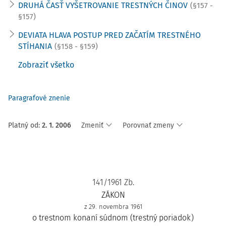
DRUHÁ ČASŤ VYŠETROVANIE TRESTNÝCH ČINOV
(§157 -
§157)
DEVIATA HLAVA POSTUP PRED ZAČATÍM TRESTNÉHO
STÍHANIA
(§158 - §159)
Zobraziť všetko
Paragrafové znenie
Platný od
:
2. 1. 2006
Zmeniť
Porovnať zmeny
141/1961 Zb.
ZÁKON
z 29. novembra 1961
o trestnom konaní súdnom (trestný poriadok)