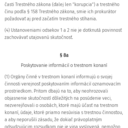
časti Trestného zákona (ďalej len "korupcia") a trestného
činu podľa § 158 Trestného zákona, smie ich prokurátor
požadovať aj pred začatím trestného stíhania.
(4) Ustanoveniami odsekov 1 a 2 nie je dotknutá povinnosť
zachovávať utajovanú skutočnosť.
§ 8a
Poskytovanie informácií o trestnom konaní
(1) Orgány činné v trestnom konaní informujú o svojej
činnosti verejnosť poskytovaním informácií oznamovacím
prostriedkom. Pritom dbajú na to, aby neohrozovali
objasnenie skutočností dôležitých na posúdenie veci,
nezverejňovali o osobách, ktoré majú účasť na trestnom
konaní, údaje, ktoré priamo nesúvisia s trestnou činnosťou,
a aby neporušili zásadu, že dokiaľ právoplatným
odsudzujúcim rozsudkom nie je vina vyslovená, nemožno