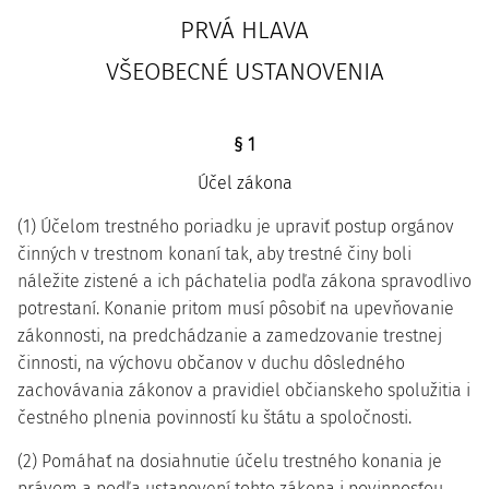
PRVÁ HLAVA
VŠEOBECNÉ USTANOVENIA
§ 1
Účel zákona
(1) Účelom trestného poriadku je upraviť postup orgánov
činných v trestnom konaní tak, aby trestné činy boli
náležite zistené a ich páchatelia podľa zákona spravodlivo
potrestaní. Konanie pritom musí pôsobiť na upevňovanie
zákonnosti, na predchádzanie a zamedzovanie trestnej
činnosti, na výchovu občanov v duchu dôsledného
zachovávania zákonov a pravidiel občianskeho spolužitia i
čestného plnenia povinností ku štátu a spoločnosti.
(2) Pomáhať na dosiahnutie účelu trestného konania je
právom a podľa ustanovení tohto zákona i povinnosťou