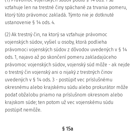
vzťahuje len na trestné činy spáchané za trvania pomeru,
ktorý túto právomoc zakladá. Týmto nie je dotknuté
ustanovenie § 14 ods. 4.
(2) Ak trestný čin, na ktorý sa vzťahuje právomoc
vojenských súdov, vyšiel u osoby, ktorá podlieha
právomoci vojenských súdov z dôvodov uvedených v § 14
ods. 1, najavo až po skončení pomeru zakladajúceho
právomoc vojenských súdov, vojenský súd môže - ak nejde
o trestný čin vojenský ani o nijaký z trestných činov
uvedených v § 14 ods. 3 - postúpiť vec príslušnému
okresnému alebo krajskému súdu alebo prokurátor môže
podať obžalobu priamo na príslušnom okresnom alebo
krajskom súde; ten potom už vec vojenskému súdu
postúpiť nemôže.
§ 15a