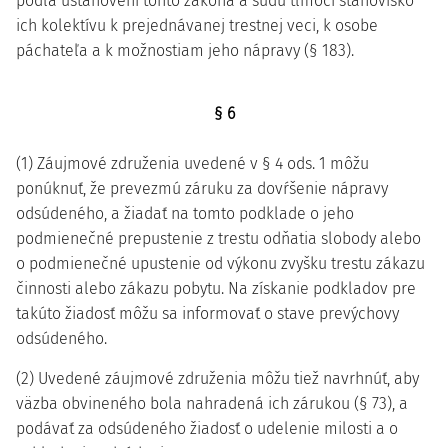
podľa ustanovení tohto zákona a súdu tlmočí stanovisko
ich kolektívu k prejednávanej trestnej veci, k osobe
páchateľa a k možnostiam jeho nápravy (§ 183).
§ 6
(1) Záujmové združenia uvedené v § 4 ods. 1 môžu
ponúknuť, že prevezmú záruku za dovŕšenie nápravy
odsúdeného, a žiadať na tomto podklade o jeho
podmienečné prepustenie z trestu odňatia slobody alebo
o podmienečné upustenie od výkonu zvyšku trestu zákazu
činnosti alebo zákazu pobytu. Na získanie podkladov pre
takúto žiadosť môžu sa informovať o stave prevýchovy
odsúdeného.
(2) Uvedené záujmové združenia môžu tiež navrhnúť, aby
väzba obvineného bola nahradená ich zárukou (§ 73), a
podávať za odsúdeného žiadosť o udelenie milosti a o