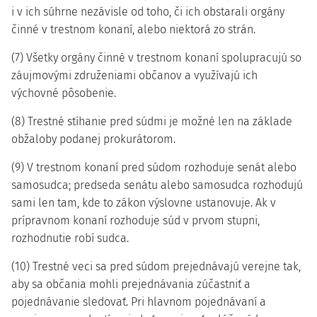
i v ich súhrne nezávisle od toho, či ich obstarali orgány
činné v trestnom konaní, alebo niektorá zo strán.
(7) Všetky orgány činné v trestnom konaní spolupracujú so
záujmovými združeniami občanov a využívajú ich
výchovné pôsobenie.
(8) Trestné stíhanie pred súdmi je možné len na základe
obžaloby podanej prokurátorom.
(9) V trestnom konaní pred súdom rozhoduje senát alebo
samosudca; predseda senátu alebo samosudca rozhodujú
sami len tam, kde to zákon výslovne ustanovuje. Ak v
prípravnom konaní rozhoduje súd v prvom stupni,
rozhodnutie robí sudca.
(10) Trestné veci sa pred súdom prejednávajú verejne tak,
aby sa občania mohli prejednávania zúčastniť a
pojednávanie sledovať. Pri hlavnom pojednávaní a