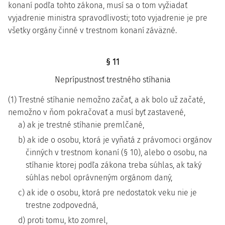
konaní podľa tohto zákona, musí sa o tom vyžiadať
vyjadrenie ministra spravodlivosti; toto vyjadrenie je pre
všetky orgány činné v trestnom konaní záväzné.
§ 11
Neprípustnosť trestného stíhania
(1) Trestné stíhanie nemožno začať, a ak bolo už začaté,
nemožno v ňom pokračovať a musí byť zastavené,
a) ak je trestné stíhanie premlčané,
b) ak ide o osobu, ktorá je vyňatá z právomoci orgánov
činných v trestnom konaní (§ 10), alebo o osobu, na
stíhanie ktorej podľa zákona treba súhlas, ak taký
súhlas nebol oprávneným orgánom daný,
c) ak ide o osobu, ktorá pre nedostatok veku nie je
trestne zodpovedná,
d) proti tomu, kto zomrel,