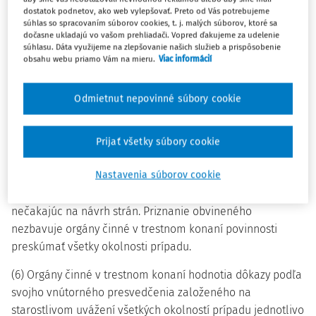
orgány činné v trestnom konaní z úradnej povinnosti;
dostatok podnetov, ako web vylepšovať. Preto od Vás potrebujeme
musia trestné veci prejednávať čo najrýchlejšie a
súhlas so spracovaním súborov cookies, t. j. malých súborov, ktoré sa
dočasne ukladajú vo vašom prehliadači. Vopred ďakujeme za udelenie
dôsledne zachovávať občianske práva zaručené ústavou.
súhlasu. Dáta využijeme na zlepšovanie našich služieb a prispôsobenie
Na obsah petícií zasahujúcich do plnenia týchto povinností
obsahu webu priamo Vám na mieru.
Viac informácií
orgány činné v trestnom konaní neprihliadajú.
Odmietnut nepovinné súbory cookie
(5) Orgány činné v trestnom konaní postupujú tak, aby bol
náležite zistený skutkový stav veci, a to v rozsahu
nevyhnutnom na ich rozhodnutie. S rovnakou
Prijať všetky súbory cookie
starostlivosťou objasňujú okolnosti svedčiace proti
Nastavenia súborov cookie
obvinenému, ako aj okolnosti, ktoré svedčia v jeho
prospech, a v oboch smeroch vykonávajú dôkazy,
nečakajúc na návrh strán. Priznanie obvineného
nezbavuje orgány činné v trestnom konaní povinnosti
preskúmať všetky okolnosti prípadu.
(6) Orgány činné v trestnom konaní hodnotia dôkazy podľa
svojho vnútorného presvedčenia založeného na
starostlivom uvážení všetkých okolností prípadu jednotlivo