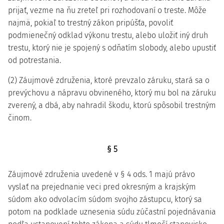
prijať, vezme na ňu zreteľ pri rozhodovaní o treste. Môže
najmä, pokiaľ to trestný zákon pripúšťa, povoliť
podmienečný odklad výkonu trestu, alebo uložiť iný druh
trestu, ktorý nie je spojený s odňatím slobody, alebo upustiť
od potrestania.
(2) Záujmové združenia, ktoré prevzalo záruku, stará sa o
prevýchovu a nápravu obvineného, ktorý mu bol na záruku
zverený, a dbá, aby nahradil škodu, ktorú spôsobil trestným
činom.
§ 5
Záujmové združenia uvedené v § 4 ods. 1 majú právo
vyslať na prejednanie veci pred okresným a krajským
súdom ako odvolacím súdom svojho zástupcu, ktorý sa
potom na podklade uznesenia súdu zúčastní pojednávania