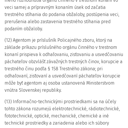
iného rozhodnutia orgánu činného v trestnom konaní vo
veci samej a prípravným konaním úsek od začatia
trestného stíhania do podania obžaloby, postúpenia veci,
prerušenia alebo zastavenia trestného stíhania pred
podaním obžaloby.
(12) Agentom je príslušník Policajného zboru, ktorý na
základe príkazu príslušného orgánu činného v trestnom
konaní prispieva k odhaľovaniu, zisťovaniu a usvedčovaniu
páchateľov obzvlášť závažných trestných činov, korupcie a
trestného činu podľa § 158 Trestného zákona; pri
odhaľovaní, zisťovaní a usvedčovaní páchateľov korupcie
môže byť agentom aj osoba ustanovená Ministerstvom
vnútra Slovenskej republiky.
(13) Informačno-technickými prostriedkami sa na účely
tohto zákona rozumejú elektrotechnické, rádiotechnické,
fototechnické, optické, mechanické, chemické a iné
technické prostriedky a zariadenia alebo ich súbory