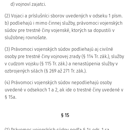
d) vojnoví zajatci.
(2) Vojaci a príslušníci sborov uvedených v odseku 1 písm.
b) podliehajú i mimo činnej služby, právomoci vojenských
súdov pre trestné činy vojenské, ktorých sa dopustili v
služobnej rovnošate.
(3) Právomoci vojenských súdov podliehajú aj civilné
osoby pre trestné činy vojnovej zrady (§ 114 Tr. zák.), služby
v cudzom vojsku (§ 115 Tr. zák.) a nenastúpenia služby v
ozbrojených silách (§ 269 až 271 Tr. zák.).
(4) Právomoci vojenských súdov nepodliehajú osoby
uvedené v odsekoch 1 a 2, ak ide o trestné činy uvedené v
§ 15a.
§ 15
(1) Právomoc vojenských súdov podľa § 14 ods. 1 sa