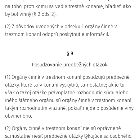
na toho, proti komu sa vedie trestné konanie, hľadieť, ako
by bol vinný (§ 2 ods. 2).
(2) Z dôvodov uvedených v odseku 1 orgány činné v
trestnom konaní odoprú poskytnutie informácií.
§ 9
Posudzovanie predbežných otázok
(1) Orgány činné v trestnom konaní posudzujú predbežné
otázky, ktoré sa v konaní vyskytnú, samostatne; ak je tu
však o takej otázke právoplatné rozhodnutie súdu alebo
iného štátneho orgánu sú orgány činné v trestnom konaní
takým rozhodnutím viazané, pokiaľ nejde o posúdenie viny
obvineného.
(2) Orgány činné v trestnom konaní nie sú oprávnené
samostatne riešiť predbežné otázky týkajúce sa osobného