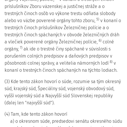
príslušníkov Zboru väzenskej a justičnej stráže a o
trestných činoch osôb vo výkone trestu odňatia slobody
5)
alebo vo väzbe poverené orgány tohto zboru,
v konaní o
trestných činoch príslušníkov Železničnej polície a o
trestných činoch spáchaných v obvode železničných dráh
6)
a vlečiek poverené orgány Železničnej polície,
colné
7)
orgány,
ak ide o trestné činy spáchané v súvislosti s
porušením colných predpisov a daňových predpisov v
8)
pôsobnosti colnej správy, a velitelia námorných lodí
v
konaní o trestných činoch spáchaných na týchto lodiach.
(3) Kde tento zákon hovorí o súde, rozumie sa tým okresný
súd, krajský súd, Špeciálny súd, vojenský obvodový súd,
vyšší vojenský súd a Najvyšší súd Slovenskej republiky
(ďalej len "najvyšší súd").
(4) Tam, kde tento zákon hovorí
a) o okresnom súde, predsedovi senátu okresného súdu