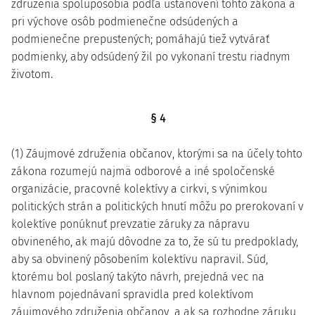
združenia spolupôsobia podľa ustanovení tohto zákona a
pri výchove osôb podmienečne odsúdených a
podmienečne prepustených; pomáhajú tiež vytvárať
podmienky, aby odsúdený žil po vykonaní trestu riadnym
životom.
§ 4
(1) Záujmové združenia občanov, ktorými sa na účely tohto
zákona rozumejú najmä odborové a iné spoločenské
organizácie, pracovné kolektívy a cirkvi, s výnimkou
politických strán a politických hnutí môžu po prerokovaní v
kolektíve ponúknuť prevzatie záruky za nápravu
obvineného, ak majú dôvodne za to, že sú tu predpoklady,
aby sa obvinený pôsobením kolektívu napravil. Súd,
ktorému bol poslaný takýto návrh, prejedná vec na
hlavnom pojednávaní spravidla pred kolektívom
záujmového združenia občanov, a ak sa rozhodne záruku