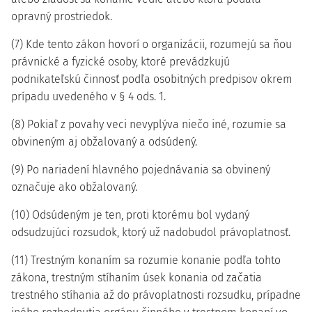
opravný prostriedok.
(7) Kde tento zákon hovorí o organizácii, rozumejú sa ňou
právnické a fyzické osoby, ktoré prevádzkujú
podnikateľskú činnosť podľa osobitných predpisov okrem
prípadu uvedeného v § 4 ods. 1.
(8) Pokiaľ z povahy veci nevyplýva niečo iné, rozumie sa
obvineným aj obžalovaný a odsúdený.
(9) Po nariadení hlavného pojednávania sa obvinený
označuje ako obžalovaný.
(10) Odsúdeným je ten, proti ktorému bol vydaný
odsudzujúci rozsudok, ktorý už nadobudol právoplatnosť.
(11) Trestným konaním sa rozumie konanie podľa tohto
zákona, trestným stíhaním úsek konania od začatia
trestného stíhania až do právoplatnosti rozsudku, prípadne