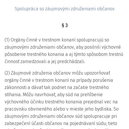
Spolupráca so záujmovými združeniami občanov
§ 3
(1) Orgány činné v trestnom konaní spolupracujú so
záujmovými združeniami občanov, aby posilnili výchovné
pôsobenie trestného konania a aj týmto spôsobom trestnú
činnosť zamedzovali a jej predchádzali.
(2) Záujmové združenia občanov môžu upozorňovať
orgány činné v trestnom konaní na prípady porušenia
zákonnosti a dávať tak podnet na začatie trestného
stíhania. Môžu navrhovať, aby súd na prehĺbenie
výchovného účinku trestného konania prejednal vec na
pracovisku obvineného alebo v mieste jeho bydliska. So
záujmovými združeniami občanov súd spolupracuje pri
zabezpečení účasti občanov na pojednávaní súdu; tieto