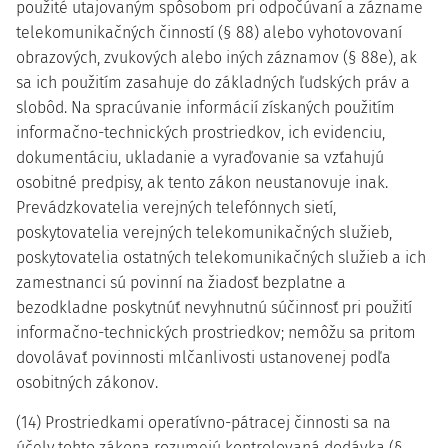
použité utajovaným spôsobom pri odpočúvaní a zázname
telekomunikačných činností (§ 88) alebo vyhotovovaní
obrazových, zvukových alebo iných záznamov (§ 88e), ak
sa ich použitím zasahuje do základných ľudských práv a
slobôd. Na spracúvanie informácií získaných použitím
informačno-technických prostriedkov, ich evidenciu,
dokumentáciu, ukladanie a vyraďovanie sa vzťahujú
osobitné predpisy, ak tento zákon neustanovuje inak.
Prevádzkovatelia verejných telefónnych sietí,
poskytovatelia verejných telekomunikačných služieb,
poskytovatelia ostatných telekomunikačných služieb a ich
zamestnanci sú povinní na žiadosť bezplatne a
bezodkladne poskytnúť nevyhnutnú súčinnosť pri použití
informačno-technických prostriedkov; nemôžu sa pritom
dovolávať povinnosti mlčanlivosti ustanovenej podľa
osobitných zákonov.
(14) Prostriedkami operatívno-pátracej činnosti sa na
účely tohto zákona rozumejú kontrolovaná dodávka (§