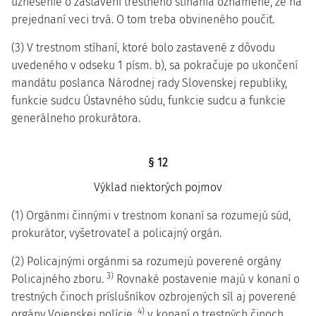
uznesenie o zastavení trestného stíhania oznámené, že na
prejednaní veci trvá. O tom treba obvineného poučiť.
(3) V trestnom stíhaní, ktoré bolo zastavené z dôvodu
uvedeného v odseku 1 písm. b), sa pokračuje po ukončení
mandátu poslanca Národnej rady Slovenskej republiky,
funkcie sudcu Ústavného súdu, funkcie sudcu a funkcie
generálneho prokurátora.
§ 12
Výklad niektorých pojmov
(1) Orgánmi činnými v trestnom konaní sa rozumejú súd,
prokurátor, vyšetrovateľ a policajný orgán.
(2) Policajnými orgánmi sa rozumejú poverené orgány
3)
Policajného zboru.
Rovnaké postavenie majú v konaní o
trestných činoch príslušníkov ozbrojených síl aj poverené
4)
orgány Vojenskej polície,
v konaní o trestných činoch