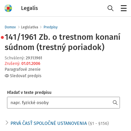
Legalis
Menu
Domov
Legislatíva
Predpisy
141/1961 Zb. o trestnom konaní
súdnom (trestný poriadok)
Schválený
:
29.11.1961
Zrušený
:
01.01.2006
Paragrafové znenie
Sledovať predpis
Hľadať v texte predpisu
PRVÁ ČASŤ SPOLOČNÉ USTANOVENIA
(§1 - §156)