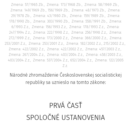
Zmena: 57/1965 Zb.
Zmena: 173/1968 Zb.
Zmena: 58/1969 Zb.
Zmena: 149/1969 Zb., 156/1969 Zb.
Zmena: 48/1973 Zb.
Zmena:
29/1978 Zb.
Zmena: 43/1980 Zb.
Zmena: 159/1989 Zb.
Zmena:
178/1990 Zb.
Zmena: 303/1990 Zb.
Zmena: 558/1991 Zb.
Zmena:
6/1993 Z.z.
Zmena: 156/1993 Z.z.
Zmena: 178/1993 Z.z.
Zmena:
247/1994 Z.z.
Zmena: 222/1998 Z.z.
Zmena: 256/1998 Z.z.
Zmena:
272/1999 Z.z.
Zmena: 173/2000 Z.z.
Zmena: 366/2000 Z.z.
Zmena:
253/2001 Z.z.
Zmena: 253/2001 Z.z.
Zmena: 182/2002 Z.z., 215/2002 Z.z.
Zmena: 422/2002 Z.z.
Zmena: 422/2002 Z.z.
Zmena: 457/2003 Z.z.
Zmena: 267/2004 Z.z.
Zmena: 403/2004 Z.z.
Zmena: 458/2003 Z.z.,
403/2004 Z.z.
Zmena: 537/2004 Z.z., 652/2004 Z.z.
Zmena: 122/2005
Z.z.
Národné zhromaždenie Československej socialistickej
republiky sa uznieslo na tomto zákone:
PRVÁ ČASŤ
SPOLOČNÉ USTANOVENIA