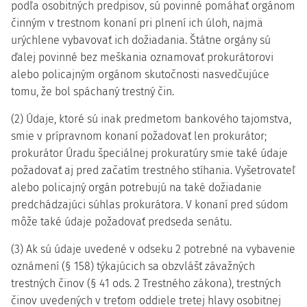
podľa osobitných predpisov, sú povinné pomáhať orgánom
činným v trestnom konaní pri plnení ich úloh, najmä
urýchlene vybavovať ich dožiadania. Štátne orgány sú
ďalej povinné bez meškania oznamovať prokurátorovi
alebo policajným orgánom skutočnosti nasvedčujúce
tomu, že bol spáchaný trestný čin.
(2) Údaje, ktoré sú inak predmetom bankového tajomstva,
smie v prípravnom konaní požadovať len prokurátor;
prokurátor Úradu špeciálnej prokuratúry smie také údaje
požadovať aj pred začatím trestného stíhania. Vyšetrovateľ
alebo policajný orgán potrebujú na také dožiadanie
predchádzajúci súhlas prokurátora. V konaní pred súdom
môže také údaje požadovať predseda senátu.
(3) Ak sú údaje uvedené v odseku 2 potrebné na vybavenie
oznámení (§ 158) týkajúcich sa obzvlášť závažných
trestných činov (§ 41 ods. 2 Trestného zákona), trestných
činov uvedených v treťom oddiele tretej hlavy osobitnej