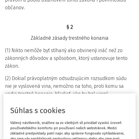
občanov.
§ 2
Základné zásady trestného konania
(1) Nikto nemôže byť stíhaný ako obvinený ináč než zo
zákonných dôvodov a spôsobom, ktorý ustanovuje tento
zákon.
(2) Dokiaľ právoplatným odsudzujúcim rozsudkom súdu
nie je vyslovená vina, nemožno na toho, proti komu sa
vedie trestné konanie, hľadieť, ako by bol vinný.
(3) Prokurátor je povinný stíhať všetky trestné činy, o
Súhlas s cookies
ktorých sa dozvedel; výnimky sú prípustné len podľa
zákona alebo podľa vyhlásenej medzinárodnej zmluvy.
Vážený návštevník, snažíme sa zo všetkých síl prinášať vysokú úroveň
používateľského komfortu pri používaní našich webstránok. Medzi
základné predpoklady patrí napr. aby správne fungovalo vyhľadávanie,
(4) Ak tento zákon neustanovuje niečo iné, postupujú
aby sme vás neobťažovali nevhodnou reklamou alebo aby sme mali