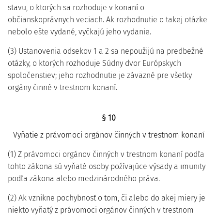
stavu, o ktorých sa rozhoduje v konaní o
občianskoprávnych veciach. Ak rozhodnutie o takej otázke
nebolo ešte vydané, vyčkajú jeho vydanie.
(3) Ustanovenia odsekov 1 a 2 sa nepoužijú na predbežné
otázky, o ktorých rozhoduje Súdny dvor Európskych
spoločenstiev; jeho rozhodnutie je záväzné pre všetky
orgány činné v trestnom konaní.
§ 10
Vyňatie z právomoci orgánov činných v trestnom konaní
(1) Z právomoci orgánov činných v trestnom konaní podľa
tohto zákona sú vyňaté osoby požívajúce výsady a imunity
podľa zákona alebo medzinárodného práva.
(2) Ak vznikne pochybnosť o tom, či alebo do akej miery je
niekto vyňatý z právomoci orgánov činných v trestnom