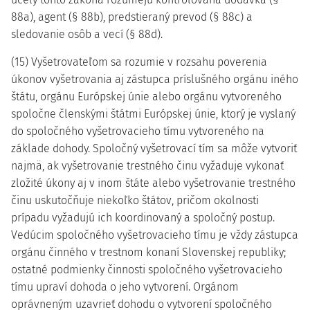
88a), agent (§ 88b), predstieraný prevod (§ 88c) a
sledovanie osôb a vecí (§ 88d).
(15) Vyšetrovateľom sa rozumie v rozsahu poverenia
úkonov vyšetrovania aj zástupca príslušného orgánu iného
štátu, orgánu Európskej únie alebo orgánu vytvoreného
spoločne členskými štátmi Európskej únie, ktorý je vyslaný
do spoločného vyšetrovacieho tímu vytvoreného na
základe dohody. Spoločný vyšetrovací tím sa môže vytvoriť
najmä, ak vyšetrovanie trestného činu vyžaduje vykonať
zložité úkony aj v inom štáte alebo vyšetrovanie trestného
činu uskutočňuje niekoľko štátov, pričom okolnosti
prípadu vyžadujú ich koordinovaný a spoločný postup.
Vedúcim spoločného vyšetrovacieho tímu je vždy zástupca
orgánu činného v trestnom konaní Slovenskej republiky;
ostatné podmienky činnosti spoločného vyšetrovacieho
tímu upraví dohoda o jeho vytvorení. Orgánom
oprávneným uzavrieť dohodu o vytvorení spoločného