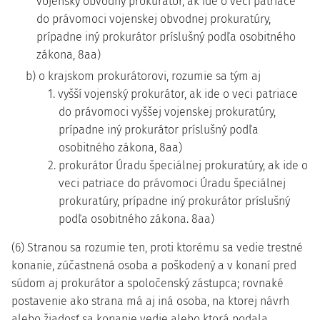
vojenský obvodný prokurátor, ak ide o veci patriace
do právomoci vojenskej obvodnej prokuratúry,
prípadne iný prokurátor príslušný podľa osobitného
zákona, 8aa)
b) o krajskom prokurátorovi, rozumie sa tým aj
1. vyšší vojenský prokurátor, ak ide o veci patriace
do právomoci vyššej vojenskej prokuratúry,
prípadne iný prokurátor príslušný podľa
osobitného zákona, 8aa)
2. prokurátor Úradu špeciálnej prokuratúry, ak ide o
veci patriace do právomoci Úradu špeciálnej
prokuratúry, prípadne iný prokurátor príslušný
podľa osobitného zákona. 8aa)
(6) Stranou sa rozumie ten, proti ktorému sa vedie trestné
konanie, zúčastnená osoba a poškodený a v konaní pred
súdom aj prokurátor a spoločenský zástupca; rovnaké
postavenie ako strana má aj iná osoba, na ktorej návrh
alebo žiadosť sa konanie vedie alebo ktorá podala